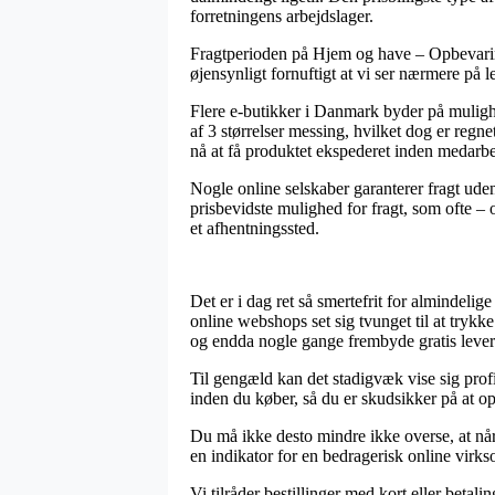
forretningens arbejdslager.
Fragtperioden på Hjem og have – Opbevaring
øjensynligt fornuftigt at vi ser nærmere på
Flere e-butikker i Danmark byder på mulig
af 3 størrelser messing, hvilket dog er regne
nå at få produktet ekspederet inden medarbe
Nogle online selskaber garanterer fragt uden
prisbevidste mulighed for fragt, som ofte – 
et afhentningssted.
Det er i dag ret så smertefrit for almindeli
online webshops set sig tvunget til at trykke
og endda nogle gange frembyde gratis lever
Til gengæld kan det stadigvæk vise sig profi
inden du køber, så du er skudsikker på at opn
Du må ikke desto mindre ikke overse, at når
en indikator for en bedragerisk online virkso
Vi tilråder bestillinger med kort eller bet