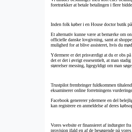
foretrækker at betale betalingen i flere bidde
Inden folk køber i en House doctor butik på 
Et alternativ kunne være at bemærke om onli
officielle danske lovgivning, samt at shopp
mulighed for at blive assisteret, hvis du mø
Ydermere er det prisværdigt at du er obs på 
det er det i øvrigt essesentielt, at man sta
størrelser messing, ligegyldigt om man søger
Trustpilot frembringer fuldkommen tiltalend
eksaminerer online forretningens vurderinge
Facebook genererer ydermere en del belejlig
kan registrere en anmeldelse af deres købsopl
Vores website er finansieret af indtægter fr
provision ifald en af de besøgende på vores 