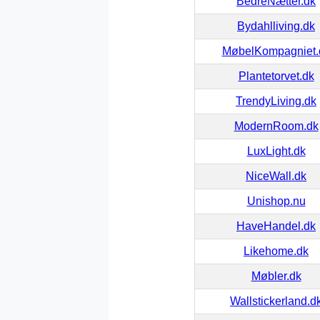
BedreNætter.dk
Bydahlliving.dk
MøbelKompagniet.
Plantetorvet.dk
TrendyLiving.dk
ModernRoom.dk
LuxLight.dk
NiceWall.dk
Unishop.nu
HaveHandel.dk
Likehome.dk
Møbler.dk
Wallstickerland.d