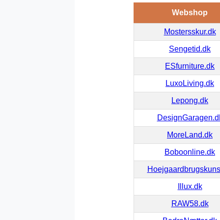
Webshop
Mostersskur.dk
Sengetid.dk
ESfurniture.dk
LuxoLiving.dk
Lepong.dk
DesignGaragen.d
MoreLand.dk
Boboonline.dk
Hoejgaardbrugskuns
Illux.dk
RAW58.dk