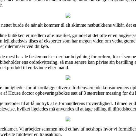
r.
nettet burde de når alt kommer til alt skimme netbutikkens vilkår, det 
ne butikken er medlem af e-mærket, grundet at det ofte er en angivelse a
en lejlighedsvis tilses af eksperter som har megen viden om vedtægtern
der dilemmaer ved dit køb.
de mest basale bestemmelser der har betydning for ordren, for eksempel d
dig bibeholder ens ordrekvittering, så man senere kan påvise sin bestilli
 et produkt til en kvinde eller mand.
e muligheder for at kortlægge diverse forhenværende konsumenters oplev
r af House doctor opbevaringsbokse sæt af 3 størrelser messing før du 
e metoder til at få indtryk af e-forhandlerens troværdighed. Tilmed er 
evelse, hvilket ligeledes må anvendes til at tage stilling til tilfredshed
a reklamer. Vi arbejder sammen med et hav af netshops hvor vi formidler
website fuldfører en transaktion.