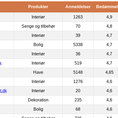
Produkter
Anmeldelser
Bedømmel
Interiør
1263
4,9
Senge og tilbehør
70
4,8
Interiør
39
4,7
Bolig
5338
4,7
Interiør
36
4,7
k
Interiør
519
4,7
Have
5148
4,65
Interiør
1276
4,6
t.dk
Interiør
20
4,6
Dekoration
235
4,6
Bolig
68
4,6