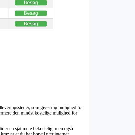
Besøg
Besøg
Besøg
dleveringssteder, som giver dig mulighed for
ermere den mindst kostelige mulighed for
 tider en sjat mere bekostelig, men også
e kræver at du har bopæl nær internet