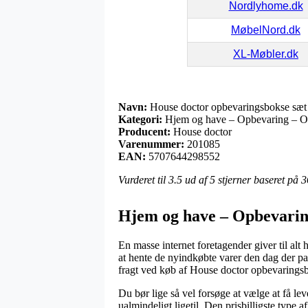
Nordlyhome.dk
MøbelNord.dk
XL-Møbler.dk
Navn:
House doctor opbevaringsbokse sæt a
Kategori:
Hjem og have – Opbevaring – O
Producent:
House doctor
Varenummer:
201085
EAN:
5707644298552
Vurderet til
3.5
ud af 5 stjerner baseret på
3
Hjem og have – Opbevarin
En masse internet foretagender giver til al
at hente de nyindkøbte varer den dag der pa
fragt ved køb af House doctor opbevaringsbo
Du bør lige så vel forsøge at vælge at få le
ualmindeligt ligetil. Den prisbilligste type