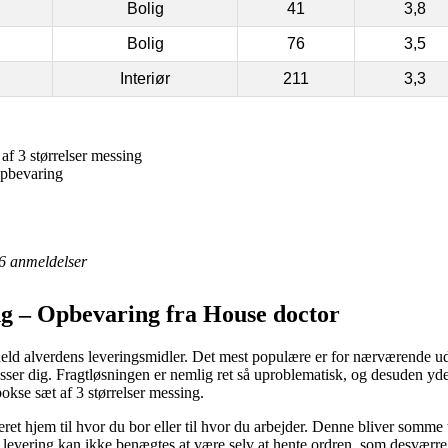
Bolig
41
3,8
Bolig
76
3,5
Interiør
211
3,3
f 3 størrelser messing
pbevaring
6
anmeldelser
g – Opbevaring fra House doctor
t held alverdens leveringsmidler. Det mest populære er for nærværende u
sser dig. Fragtløsningen er nemlig ret så uproblematisk, og desuden yd
kse sæt af 3 størrelser messing.
veret hjem til hvor du bor eller til hvor du arbejder. Denne bliver somme
 af levering kan ikke benægtes at være selv at hente ordren, som desværr