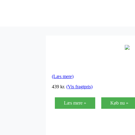
(Læs mere)
439
kr.
(Vis fragtpris)
Læs mere »
Køb nu »