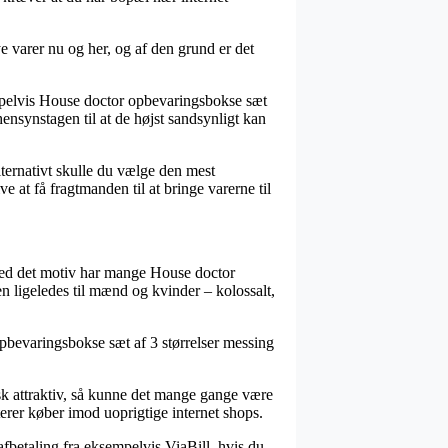
 varer nu og her, og af den grund er det
mpelvis House doctor opbevaringsbokse sæt
hensynstagen til at de højst sandsynligt kan
lternativt skulle du vælge den mest
 at få fragtmanden til at bringe varerne til
g med det motiv har mange House doctor
men ligeledes til mænd og kvinder – kolossalt,
 opbevaringsbokse sæt af 3 størrelser messing
sk attraktiv, så kunne det mange gange være
terer køber imod uoprigtige internet shops.
fbetaling fra eksempelvis ViaBill, hvis du