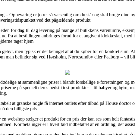
 – Opbevaring er jo ret så væsentlig om du står og skal bruge dine nye
 leveringstidspunktet ved det pågældende produkt.
heden for dag-til-dag levering på mange af butikkens varenumre, ekse
t ud fra at bestillingen anbringes forud for et angivent klokkeslæt, med 
jderne tager hjem.
 gebyr, men typisk er det betinget af at du køber for en konkret sum. A
om man befinder sig ved Hørsholm, Nørresundby eller Faaborg – vil blive
ge dødelige at sammenligne priser i blandt forskellige e-forretninger, o
 priserne på specielt deres bedst i test produkter – til babyer og børn, 
ing.
tabelt at granske nogle få internet outlets efter tilbud på House doctor
å den billigste pris.
 en webshop sælger et produkt for en pris der kan ses som helt fantasti
mhed. Kortbetalinger er i hvert fald indbefattet af en ordning, der assis
alinger med mobilen. Som en anden løsning burde du vælge en løsning på a