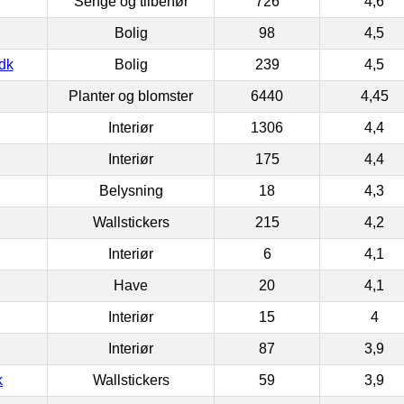
Senge og tilbehør
726
4,6
Bolig
98
4,5
dk
Bolig
239
4,5
Planter og blomster
6440
4,45
Interiør
1306
4,4
Interiør
175
4,4
Belysning
18
4,3
Wallstickers
215
4,2
Interiør
6
4,1
Have
20
4,1
Interiør
15
4
Interiør
87
3,9
k
Wallstickers
59
3,9