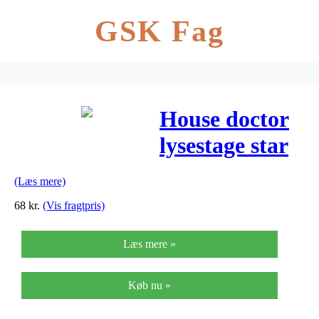
GSK Fag
House doctor
lysestage star
grøn ø 8,5 cm
(Læs mere)
h3 cm
68
kr.
(Vis fragtpris)
Læs mere »
Køb nu »