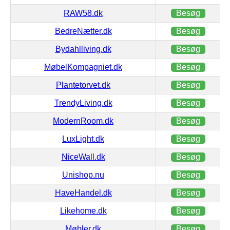
RAW58.dk
Besøg
BedreNætter.dk
Besøg
Bydahlliving.dk
Besøg
MøbelKompagniet.dk
Besøg
Plantetorvet.dk
Besøg
TrendyLiving.dk
Besøg
ModernRoom.dk
Besøg
LuxLight.dk
Besøg
NiceWall.dk
Besøg
Unishop.nu
Besøg
HaveHandel.dk
Besøg
Likehome.dk
Besøg
Møbler.dk
Besøg