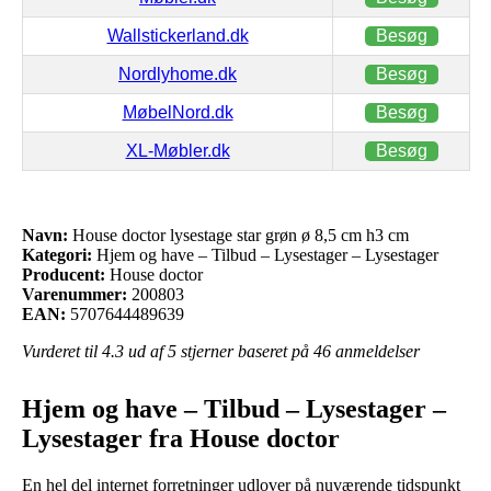
Wallstickerland.dk
Besøg
Nordlyhome.dk
Besøg
MøbelNord.dk
Besøg
XL-Møbler.dk
Besøg
Navn:
House doctor lysestage star grøn ø 8,5 cm h3 cm
Kategori:
Hjem og have – Tilbud – Lysestager – Lysestager
Producent:
House doctor
Varenummer:
200803
EAN:
5707644489639
Vurderet til
4.3
ud af 5 stjerner baseret på
46
anmeldelser
Hjem og have – Tilbud – Lysestager –
Lysestager fra House doctor
En hel del internet forretninger udlover på nuværende tidspunkt