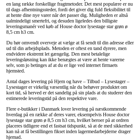
en lang række forskellige fragtmetoder. Det mest populære er nu
til dags afhentningssteder, fordi det giver dig fuld fleksibilitet til
at hente dine nye varer når det passer dig. Muligheden er altså
ualmindeligt smertefri, og desuden ligeledes den billigste
leveringsmanér ved køb af House doctor lysestage star grøn ø
8,5 cm h3 cm.
Du bør omvendt overveje at vælge at få sendt til din adresse eller
ud til din arbejdsplads. Metoden er oftest en tand dyrere, men
endvidere ekstremt let gængelig. Den mest betalelige
leveringsløsning kan ikke benægtes at være at hente varerne
selv, som jo betinges af at du er lige ved internet firmaets
hjemsted.
Antal dages levering på Hjem og have – Tilbud – Lysestager –
Lysestager er virkelig væsentlig når du behøver produktet om
kort tid, så herved er det sandelig på sin plads at du studerer den
estimerede leveringstid på den respektive vare.
Flere e-butikker i Danmark lover levering på næstkommende
hverdag på en række af deres varer, eksempelvis House doctor
lysestage star grøn ø 8,5 cm h3 cm, hvilket beroer på at ordren
placeres tidligere end et fastsat tidspunkt, så at de med sikkerhed
kan nå at få bestillingen fikset inden lagermedarbejderne drager
hjemad.