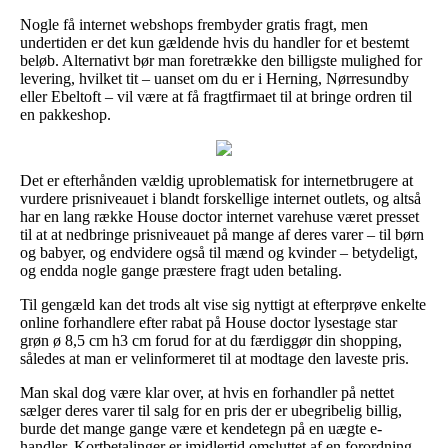
Nogle få internet webshops frembyder gratis fragt, men
undertiden er det kun gældende hvis du handler for et bestemt
beløb. Alternativt bør man foretrække den billigste mulighed for
levering, hvilket tit – uanset om du er i Herning, Nørresundby
eller Ebeltoft – vil være at få fragtfirmaet til at bringe ordren til
en pakkeshop.
Det er efterhånden vældig uproblematisk for internetbrugere at
vurdere prisniveauet i blandt forskellige internet outlets, og altså
har en lang række House doctor internet varehuse været presset
til at at nedbringe prisniveauet på mange af deres varer – til børn
og babyer, og endvidere også til mænd og kvinder – betydeligt,
og endda nogle gange præstere fragt uden betaling.
Til gengæld kan det trods alt vise sig nyttigt at efterprøve enkelte
online forhandlere efter rabat på House doctor lysestage star
grøn ø 8,5 cm h3 cm forud for at du færdiggør din shopping,
således at man er velinformeret til at modtage den laveste pris.
Man skal dog være klar over, at hvis en forhandler på nettet
sælger deres varer til salg for en pris der er ubegribelig billig,
burde det mange gange være et kendetegn på en uægte e-
handler. Kortbetalinger er imidlertid omsluttet af en forordning,