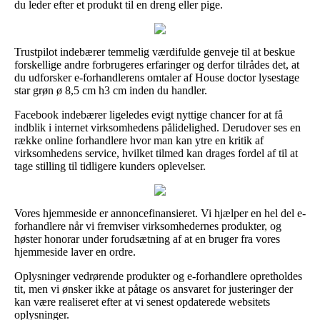
du leder efter et produkt til en dreng eller pige.
Trustpilot indebærer temmelig værdifulde genveje til at beskue
forskellige andre forbrugeres erfaringer og derfor tilrådes det, at
du udforsker e-forhandlerens omtaler af House doctor lysestage
star grøn ø 8,5 cm h3 cm inden du handler.
Facebook indebærer ligeledes evigt nyttige chancer for at få
indblik i internet virksomhedens pålidelighed. Derudover ses en
række online forhandlere hvor man kan ytre en kritik af
virksomhedens service, hvilket tilmed kan drages fordel af til at
tage stilling til tidligere kunders oplevelser.
Vores hjemmeside er annoncefinansieret. Vi hjælper en hel del e-
forhandlere når vi fremviser virksomhedernes produkter, og
høster honorar under forudsætning af at en bruger fra vores
hjemmeside laver en ordre.
Oplysninger vedrørende produkter og e-forhandlere opretholdes
tit, men vi ønsker ikke at påtage os ansvaret for justeringer der
kan være realiseret efter at vi senest opdaterede websitets
oplysninger.