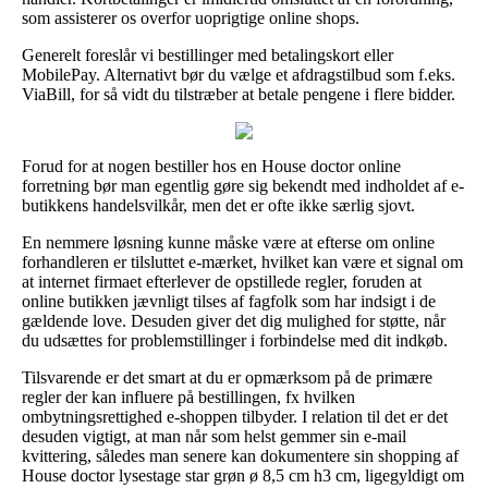
som assisterer os overfor uoprigtige online shops.
Generelt foreslår vi bestillinger med betalingskort eller
MobilePay. Alternativt bør du vælge et afdragstilbud som f.eks.
ViaBill, for så vidt du tilstræber at betale pengene i flere bidder.
Forud for at nogen bestiller hos en House doctor online
forretning bør man egentlig gøre sig bekendt med indholdet af e-
butikkens handelsvilkår, men det er ofte ikke særlig sjovt.
En nemmere løsning kunne måske være at efterse om online
forhandleren er tilsluttet e-mærket, hvilket kan være et signal om
at internet firmaet efterlever de opstillede regler, foruden at
online butikken jævnligt tilses af fagfolk som har indsigt i de
gældende love. Desuden giver det dig mulighed for støtte, når
du udsættes for problemstillinger i forbindelse med dit indkøb.
Tilsvarende er det smart at du er opmærksom på de primære
regler der kan influere på bestillingen, fx hvilken
ombytningsrettighed e-shoppen tilbyder. I relation til det er det
desuden vigtigt, at man når som helst gemmer sin e-mail
kvittering, således man senere kan dokumentere sin shopping af
House doctor lysestage star grøn ø 8,5 cm h3 cm, ligegyldigt om