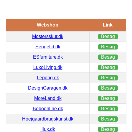
Webshop
Link
Mostersskur.dk
Besøg
Sengetid.dk
Besøg
ESfurniture.dk
Besøg
LuxoLiving.dk
Besøg
Lepong.dk
Besøg
DesignGaragen.dk
Besøg
MoreLand.dk
Besøg
Boboonline.dk
Besøg
Hoejgaardbrugskunst.dk
Besøg
Illux.dk
Besøg