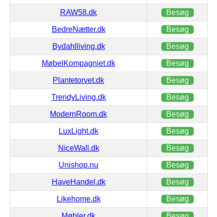
RAW58.dk
Besøg
BedreNætter.dk
Besøg
Bydahlliving.dk
Besøg
MøbelKompagniet.dk
Besøg
Plantetorvet.dk
Besøg
TrendyLiving.dk
Besøg
ModernRoom.dk
Besøg
LuxLight.dk
Besøg
NiceWall.dk
Besøg
Unishop.nu
Besøg
HaveHandel.dk
Besøg
Likehome.dk
Besøg
Møbler.dk
Besøg