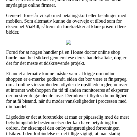
snydagtige online firmaer.
Generelt foreslår vi køb med betalingskort eller betalinger med
mobilen. Som alternativ kunne du overveje et tilbud som for
eksempel ViaBill, såfremt du foretrækker at klare prisen i flere
bidder.
Forud for at nogen handler på en House doctor online shop
burde man helt sikkert gennemlæse deres handelsaftale, dog er
det for det meste et tidskrævende projekt.
Et andet alternativ kunne måske være at kigge om online
shoppen er e-mærke godkendt, siden det bør være et fingerpeg
om at online virksomheden adlyder de opstillede regler, udover
at internet webshoppen fra tid til anden monitoreres af eksperter
der mestrer de gældende love. Derudover tilbydes du mulighed
for at få bistand, når du møder vanskeligheder i processen med
din handel.
Ligeledes er det at foretrække at man er påpasselig med de mest
betydningsfulde bestemmelser der kan have betydning for
ordren, for eksempel den ombytningsrettighed forretningen
tilsikrer. I den forbindelse er det tillige vigtigt, at man stadig