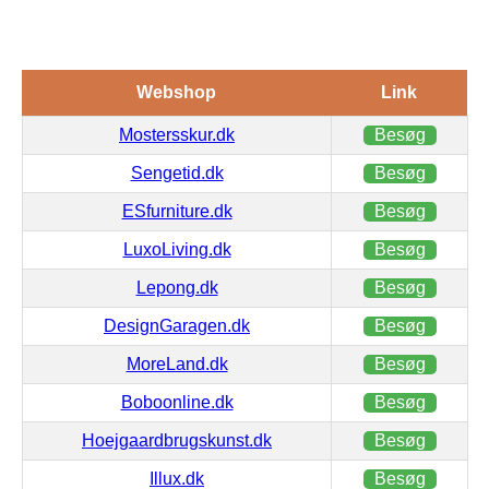
Webshop
Link
Mostersskur.dk
Besøg
Sengetid.dk
Besøg
ESfurniture.dk
Besøg
LuxoLiving.dk
Besøg
Lepong.dk
Besøg
DesignGaragen.dk
Besøg
MoreLand.dk
Besøg
Boboonline.dk
Besøg
Hoejgaardbrugskunst.dk
Besøg
Illux.dk
Besøg