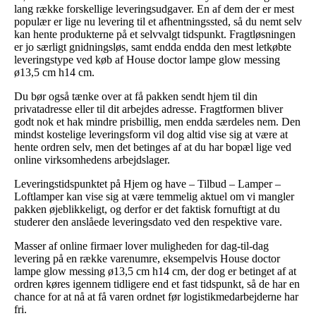
lang række forskellige leveringsudgaver. En af dem der er mest
populær er lige nu levering til et afhentningssted, så du nemt selv
kan hente produkterne på et selvvalgt tidspunkt. Fragtløsningen
er jo særligt gnidningsløs, samt endda endda den mest letkøbte
leveringstype ved køb af House doctor lampe glow messing
ø13,5 cm h14 cm.
Du bør også tænke over at få pakken sendt hjem til din
privatadresse eller til dit arbejdes adresse. Fragtformen bliver
godt nok et hak mindre prisbillig, men endda særdeles nem. Den
mindst kostelige leveringsform vil dog altid vise sig at være at
hente ordren selv, men det betinges af at du har bopæl lige ved
online virksomhedens arbejdslager.
Leveringstidspunktet på Hjem og have – Tilbud – Lamper –
Loftlamper kan vise sig at være temmelig aktuel om vi mangler
pakken øjeblikkeligt, og derfor er det faktisk fornuftigt at du
studerer den anslåede leveringsdato ved den respektive vare.
Masser af online firmaer lover muligheden for dag-til-dag
levering på en række varenumre, eksempelvis House doctor
lampe glow messing ø13,5 cm h14 cm, der dog er betinget af at
ordren køres igennem tidligere end et fast tidspunkt, så de har en
chance for at nå at få varen ordnet før logistikmedarbejderne har
fri.