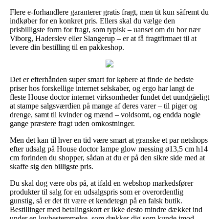
Flere e-forhandlere garanterer gratis fragt, men tit kun såfremt du
indkøber for en konkret pris. Ellers skal du vælge den
prisbilligste form for fragt, som typisk – uanset om du bor nær
Viborg, Haderslev eller Slangerup – er at få fragtfirmaet til at
levere din bestilling til en pakkeshop.
Det er efterhånden super smart for købere at finde de bedste
priser hos forskellige internet selskaber, og ergo har langt de
fleste House doctor internet virksomheder fundet det uundgåeligt
at stampe salgsværdien på mange af deres varer – til piger og
drenge, samt til kvinder og mænd – voldsomt, og endda nogle
gange præstere fragt uden omkostninger.
Men det kan til hver en tid være smart at granske et par netshops
efter udsalg på House doctor lampe glow messing ø13,5 cm h14
cm forinden du shopper, sådan at du er på den sikre side med at
skaffe sig den billigste pris.
Du skal dog være obs på, at ifald en webshop markedsfører
produkter til salg for en udsalgspris som er overordentlig
gunstig, så er det tit være et kendetegn på en falsk butik.
Bestillinger med betalingskort er ikke desto mindre dækket ind
under en lovbestemmelse, som dækker dig som kunde imod