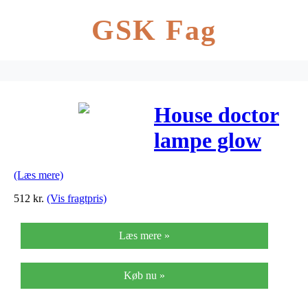
GSK Fag
House doctor
lampe glow
messing ø13,5
(Læs mere)
cm h14 cm
512
kr.
(Vis fragtpris)
Læs mere »
Køb nu »