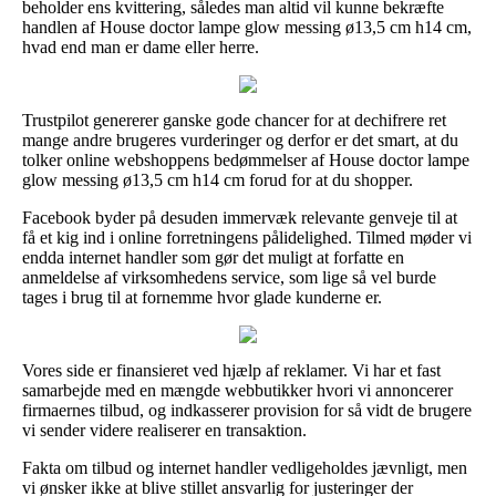
beholder ens kvittering, således man altid vil kunne bekræfte
handlen af House doctor lampe glow messing ø13,5 cm h14 cm,
hvad end man er dame eller herre.
Trustpilot genererer ganske gode chancer for at dechifrere ret
mange andre brugeres vurderinger og derfor er det smart, at du
tolker online webshoppens bedømmelser af House doctor lampe
glow messing ø13,5 cm h14 cm forud for at du shopper.
Facebook byder på desuden immervæk relevante genveje til at
få et kig ind i online forretningens pålidelighed. Tilmed møder vi
endda internet handler som gør det muligt at forfatte en
anmeldelse af virksomhedens service, som lige så vel burde
tages i brug til at fornemme hvor glade kunderne er.
Vores side er finansieret ved hjælp af reklamer. Vi har et fast
samarbejde med en mængde webbutikker hvori vi annoncerer
firmaernes tilbud, og indkasserer provision for så vidt de brugere
vi sender videre realiserer en transaktion.
Fakta om tilbud og internet handler vedligeholdes jævnligt, men
vi ønsker ikke at blive stillet ansvarlig for justeringer der