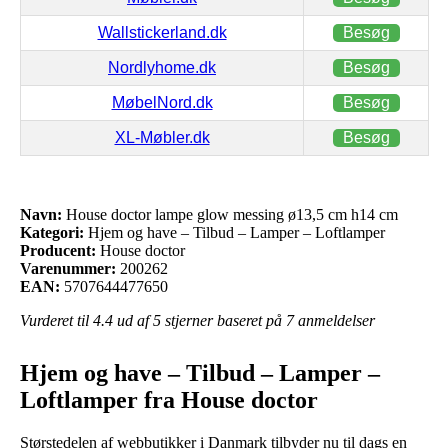
Wallstickerland.dk
Besøg
Nordlyhome.dk
Besøg
MøbelNord.dk
Besøg
XL-Møbler.dk
Besøg
Navn:
House doctor lampe glow messing ø13,5 cm h14 cm
Kategori:
Hjem og have – Tilbud – Lamper – Loftlamper
Producent:
House doctor
Varenummer:
200262
EAN:
5707644477650
Vurderet til
4.4
ud af 5 stjerner baseret på
7
anmeldelser
Hjem og have – Tilbud – Lamper –
Loftlamper fra House doctor
Størstedelen af webbutikker i Danmark tilbyder nu til dags en