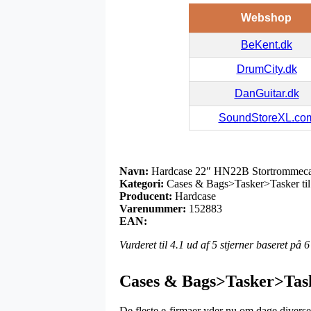
Webshop
BeKent.dk
DrumCity.dk
DanGuitar.dk
SoundStoreXL.co
Navn:
Hardcase 22″ HN22B Stortrommec
Kategori:
Cases & Bags>Tasker>Tasker til
Producent:
Hardcase
Varenummer:
152883
EAN:
Vurderet til
4.1
ud af 5 stjerner baseret på
6
Cases & Bags>Tasker>Task
De fleste e-firmaer yder nu om dage diverse 