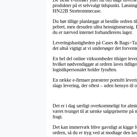
produkter på et selvvalgt tidspunkt. Løsning
HN22B Stortrommecase.
Du bør tillige planlægge at bestille ordren t
pebret, men desuden ultra hensigtsmæssig. 
du er nærved internet forhandlerens lager.
Leveringshastigheden på Cases & Bags>Taske
det altså vigtigt at vi undersøger det forven
En hel del online virksomheder tilsiger l
hvilket nødvendiggør at ordren laves tidliger
logistikpersonalet holder fyraften.
En række e-firmaer præsterer portofri leveri
slags levering, der oftest – uden hensyn til
Det er i dag særligt overkommeligt for almi
været tvunget til at sænke salgspriserne på 
fragt.
Det kan immervæk blive gavnligt at kigge f
ordren, så du er tryg ved at modtage den lav