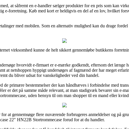
d, at såfremt en e-handler sælger produkter for en pris som kan virk
g e-forretning. Køb med kort er heldigvis en del af en lov, hvilket fors
 betalinger med mobilen. Som en alternativ mulighed kan du drage fordel a
ernet virksomhed kunne de helt sikkert gennemløbe butikkens forretni
rsøge hvorvidt e-firmaet er e-mærke godkendt, eftersom det længe har
r, samt at netshoppen hyppigt undersøges af fagmænd der har meget erfa
åfremt du bliver udsat for vanskeligheder ved din handel.
g med de primære bestemmelser der kan håndhæves i forbindelse med tra
Her er det på samme måde relevant, at man stadigvæk bevarer sin e-mail
ortrommecase, uden hensyn til om man shopper til en mand eller kvind
ncer for at gennemsøge flere nuværende forbrugeres anmeldelser og på grun
dcase 22″ HN22B Stortrommecase forud for at du handler.