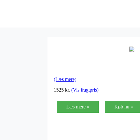
(Læs mere)
1525
kr.
(Vis fragtpris)
Læs mere »
Køb nu »