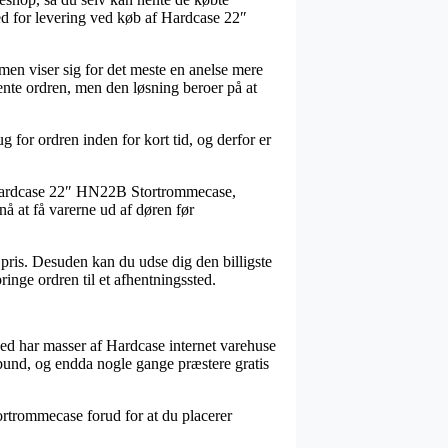
hed for levering ved køb af Hardcase 22″
ormen viser sig for det meste en anelse mere
nte ordren, men den løsning beroer på at
or ordren inden for kort tid, og derfor er
s Hardcase 22″ HN22B Stortrommecase,
nå at få varerne ud af døren før
 pris. Desuden kan du udse dig den billigste
ringe ordren til et afhentningssted.
ved har masser af Hardcase internet varehuse
i bund, og endda nogle gange præstere gratis
rtrommecase forud for at du placerer