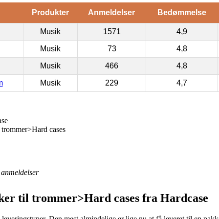
Produkter
Anmeldelser
Bedømmelse
Musik
1571
4,9
Musik
73
4,8
Musik
466
4,8
m
Musik
229
4,7
ase
 trommer>Hard cases
anmeldelser
er til trommer>Hard cases fra Hardcase
leveringstyper. Den mest almindelige er lige nu at få leveret til en pak