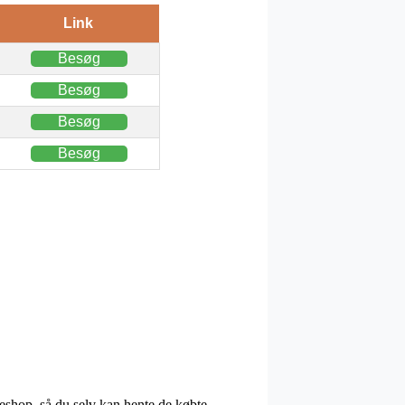
Link
Besøg
Besøg
Besøg
Besøg
keshop, så du selv kan hente de købte