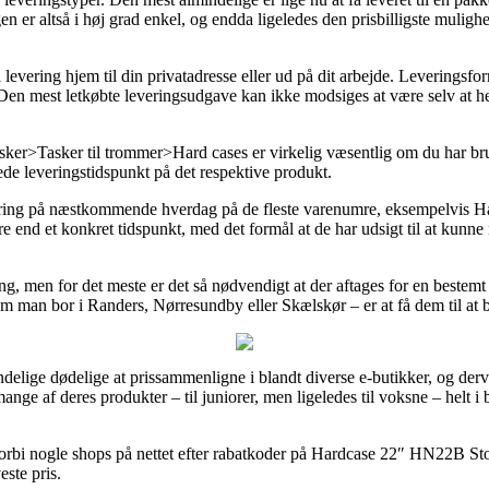
en er altså i høj grad enkel, og endda ligeledes den prisbilligste mulig
il levering hjem til din privatadresse eller ud på dit arbejde. Leveringsf
Den mest letkøbte leveringsudgave kan ikke modsiges at være selv at he
r>Tasker til trommer>Hard cases er virkelig væsentlig om du har brug f
tede leveringstidspunkt på det respektive produkt.
evering på næstkommende hverdag på de fleste varenumre, eksempelvi
e end et konkret tidspunkt, med det formål at de har udsigt til at kunne 
ng, men for det meste er det så nødvendigt at der aftages for en bestemt
 om man bor i Randers, Nørresundby eller Skælskør – er at få dem til at b
ndelige dødelige at prissammenligne i blandt diverse e-butikker, og der
mange af deres produkter – til juniorer, men ligeledes til voksne – helt 
orbi nogle shops på nettet efter rabatkoder på Hardcase 22″ HN22B Sto
este pris.