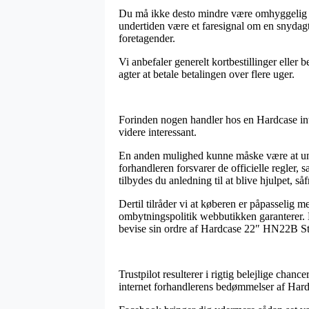
Du må ikke desto mindre være omhyggelig me
undertiden være et faresignal om en snydagti
foretagender.
Vi anbefaler generelt kortbestillinger eller
agter at betale betalingen over flere uger.
Forinden nogen handler hos en Hardcase int
videre interessant.
En anden mulighed kunne måske være at unde
forhandleren forsvarer de officielle regle
tilbydes du anledning til at blive hjulpet, s
Dertil tilråder vi at køberen er påpasseli
ombytningspolitik webbutikken garanterer. 
bevise sin ordre af Hardcase 22″ HN22B St
Trustpilot resulterer i rigtig belejlige cha
internet forhandlerens bedømmelser af Har