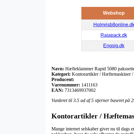
Webshop
Holmrisb8online.d
Rajapack.dk
Engsig.dk
Navn:
Hæfteklammer Rapid 5080 pakssette
Kategori:
Kontorartikler / Hæftemaskiner /
Producent:
Varenummer:
1411163
EAN:
7313469937002
Vurderet til
3.5
ud af 5 stjerner baseret på
2
Kontorartikler / Hæftemas
Mange internet selskaber giver nu til dags e