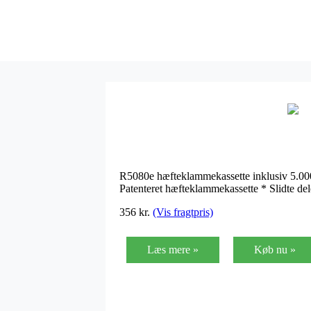
R5080e hæfteklammekassette inklusiv 5.000 h
Patenteret hæfteklammekassette * Slidte de
356
kr.
(Vis fragtpris)
Læs mere »
Køb nu »