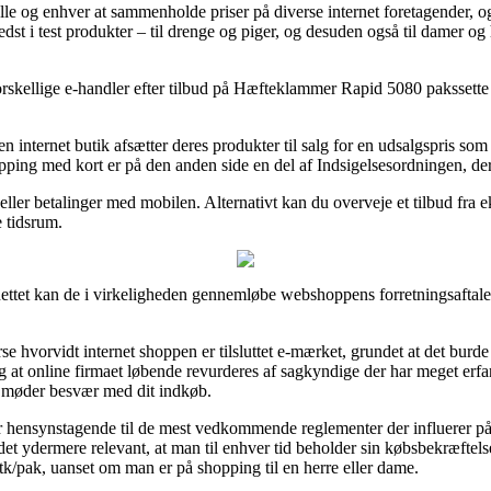
alle og enhver at sammenholde priser på diverse internet foretagender, og
edst i test produkter – til drenge og piger, og desuden også til damer og
 forskellige e-handler efter tilbud på Hæfteklammer Rapid 5080 pakssette
n internet butik afsætter deres produkter til salg for en udsalgspris som
pping med kort er på den anden side en del af Indsigelsesordningen, der
eller betalinger med mobilen. Alternativt kan du overveje et tilbud fra ek
 tidsrum.
 nettet kan de i virkeligheden gennemløbe webshoppens forretningsaftale
erse hvorvidt internet shoppen er tilsluttet e-mærket, grundet at det burde
 at online firmaet løbende revurderes af sagkyndige der har meget erf
du møder besvær med dit indkøb.
 er hensynstagende til de mest vedkommende reglementer der influerer på
r det ydermere relevant, at man til enhver tid beholder sin købsbekræfte
/pak, uanset om man er på shopping til en herre eller dame.