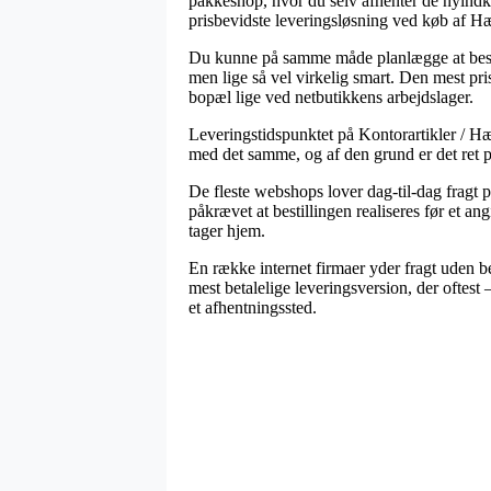
pakkeshop, hvor du selv afhenter de nyindkø
prisbevidste leveringsløsning ved køb af 
Du kunne på samme måde planlægge at bestille 
men lige så vel virkelig smart. Den mest pri
bopæl lige ved netbutikkens arbejdslager.
Leveringstidspunktet på Kontorartikler / Hæf
med det samme, og af den grund er det ret p
De fleste webshops lover dag-til-dag fragt
påkrævet at bestillingen realiseres før et ang
tager hjem.
En række internet firmaer yder fragt uden be
mest betalelige leveringsversion, der oftest 
et afhentningssted.