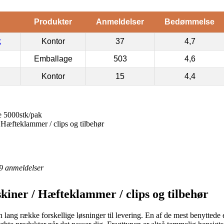
Produkter
Anmeldelser
Bedømmelse
k
Kontor
37
4,7
Emballage
503
4,6
Kontor
15
4,4
 5000stk/pak
 Hæfteklammer / clips og tilbehør
9
anmeldelser
kiner / Hæfteklammer / clips og tilbehør
n lang række forskellige løsninger til levering. En af de mest benyttede 