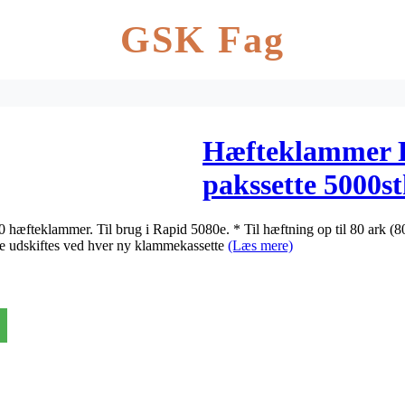
GSK Fag
Hæfteklammer 
pakssette 5000s
æfteklammer. Til brug i Rapid 5080e. * Til hæftning op til 80 ark (80 
le udskiftes ved hver ny klammekassette
(Læs mere)