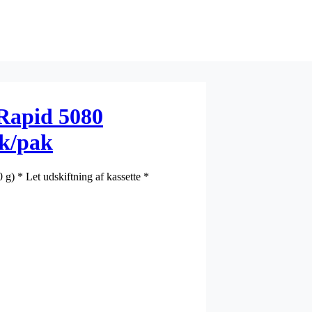
Rapid 5080
tk/pak
g) * Let udskiftning af kassette *