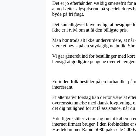
Det er jo efterhånden vældig smertefrit for 
at nedsætte salgspriserne på specielt deres b
byde på fri fragt.
Det kan alligevel blive nyttigt at besigtige
ikke er i tvivl om at få den billigste pris.
Man bør trods alt ikke undervurdere, at når e
være et bevis på en snydagtig netbutik. Sho
Vi går generelt ind for bestillinger med kort 
hensigt at godtgøre pengene over et længere
Forinden folk bestiller på en forhandler på
interessant.
Et alternativt forslag kan derfor være at eft
overensstemmelse med dansk lovgivning, og
det dig mulighed for at få assistance, når 
Yderligere stiller vi forslag om at køberen
internet firmaet bruger. I den forbindelse e
Hæfteklammer Rapid 5080 pakssette 5000stk