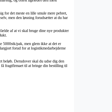
mæssig, og oftest ligeledes den mest
ig for det meste en lille smule mere pebret,
 selv, men den løsning forudsætter at du har
lfælde af at vi skal bruge dine nye produkter
dukt.
e 5000stk/pak, men glem ikke at det er
klargjort forud for at logistikmedarbejderne
lået beløb. Derudover skal du udse dig den
fragtfirmaet til at bringe din bestilling til