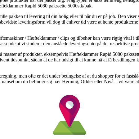
bte produkter når det passer dig. Fragttypen er altså temmelig hensigts
Hæfteklammer Rapid 5080 pakssette 5000stk/pak.
pakken til levering til din bolig eller til når du er på job. Den viser s
sbevidste leveringsform vil dog til enhver tid være at hente produkterne
temaskiner / Hæfteklammer / clips og tilbehør kan være rigtig vital i ti
assende at vi studerer den anslåede leveringsdato på det respektive pro
 på masser af produkter, eksempelvis Hæfteklammer Rapid 5080 pakssett
ivent tidspunkt, sådan at de har udsigt til at kunne nå at få bestillingen 
regning, men ofte er det under betingelse af at du shopper for et fasts
– uanset om du befinder sig nær Herning, Odder eller Nivå – vil være at få 