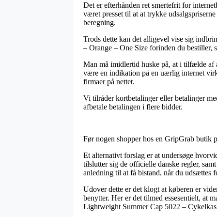
Det er efterhånden ret smertefrit for intern
været presset til at at trykke udsalgsprisern
beregning.
Trods dette kan det alligevel vise sig indb
– Orange – One Size forinden du bestiller, s
Man må imidlertid huske på, at i tilfælde af
være en indikation på en uærlig internet vi
firmaer på nettet.
Vi tilråder kortbetalinger eller betalinger m
afbetale betalingen i flere bidder.
Før nogen shopper hos en GripGrab butik på
Et alternativt forslag er at undersøge hvorv
tilslutter sig de officielle danske regler, 
anledning til at få bistand, når du udsættes 
Udover dette er det klogt at køberen er vide
benytter. Her er det tilmed essesentielt, at
Lightweight Summer Cap 5022 – Cykelkasket