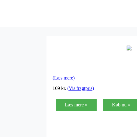
(Læs mere)
169
kr.
(Vis fragtpris)
Læs mere »
Køb nu »