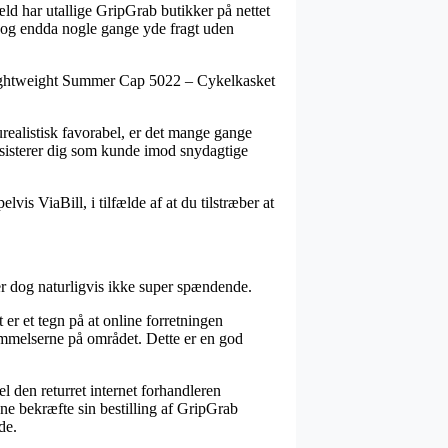
gæld har utallige GripGrab butikker på nettet
nd, og endda nogle gange yde fragt uden
b Lightweight Summer Cap 5022 – Cykelkasket
 urealistisk favorabel, er det mange gange
ssisterer dig som kunde imod snydagtige
vis ViaBill, i tilfælde af at du tilstræber at
r dog naturligvis ikke super spændende.
 er et tegn på at online forretningen
stemmelserne på området. Dette er en god
l den returret internet forhandleren
nne bekræfte sin bestilling af GripGrab
de.