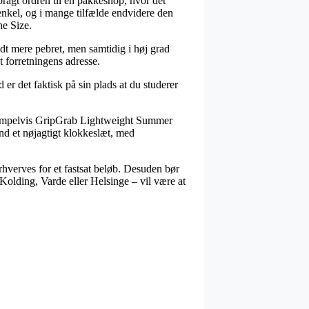
ragt ordren til en pakkeshop, hvor det
g enkel, og i mange tilfælde endvidere den
e Size.
idt mere pebret, men samtidig i høj grad
et forretningens adresse.
r det faktisk på sin plads at du studerer
ksempelvis GripGrab Lightweight Summer
d et nøjagtigt klokkeslæt, med
erhverves for et fastsat beløb. Desuden bør
 Kolding, Varde eller Helsinge – vil være at