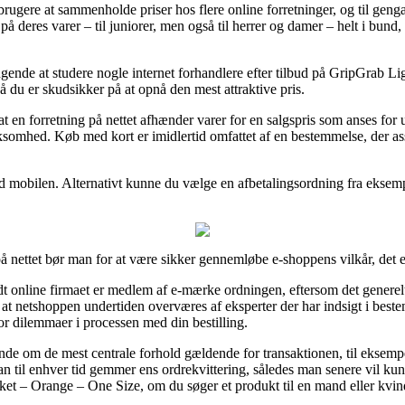
etbrugere at sammenholde priser hos flere online forretninger, og til gen
e på deres varer – til juniorer, men også til herrer og damer – helt i bu
ringende at studere nogle internet forhandlere efter tilbud på GripGra
å du er skudsikker på at opnå den mest attraktive pris.
 at en forretning på nettet afhænder varer for en salgspris som anses for
rksomhed. Køb med kort er imidlertid omfattet af en bestemmelse, der a
ed mobilen. Alternativt kunne du vælge en afbetalingsordning fra eksempel
 nettet bør man for at være sikker gennemløbe e-shoppens vilkår, det e
idt online firmaet er medlem af e-mærke ordningen, eftersom det generelt
samt at netshoppen undertiden overværes af eksperter der har indsigt i be
for dilemmaer i processen med din bestilling.
nde om de mest centrale forhold gældende for transaktionen, til eksempe
 man til enhver tid gemmer ens ordrekvittering, således man senere vil ku
 – Orange – One Size, om du søger et produkt til en mand eller kvin