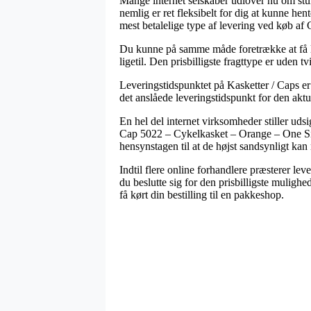
Mange internet selskaber udlover nu om stun
nemlig er ret fleksibelt for dig at kunne hen
mest betalelige type af levering ved køb 
Du kunne på samme måde foretrække at få leve
ligetil. Den prisbilligste fragttype er uden t
Leveringstidspunktet på Kasketter / Caps er
det anslåede leveringstidspunkt for den aktu
En hel del internet virksomheder stiller 
Cap 5022 – Cykelkasket – Orange – One Size
hensynstagen til at de højst sandsynligt kan 
Indtil flere online forhandlere præsterer le
du beslutte sig for den prisbilligste muligh
få kørt din bestilling til en pakkeshop.