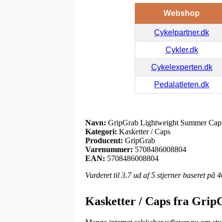
Webshop
Cykelpartner.dk
Cykler.dk
Cykelexperten.dk
Pedalatleten.dk
Navn:
GripGrab Lightweight Summer Cap 
Kategori:
Kasketter / Caps
Producent:
GripGrab
Varenummer:
5708486008804
EAN:
5708486008804
Vurderet til
3.7
ud af 5 stjerner baseret på
4
Kasketter / Caps fra Grip