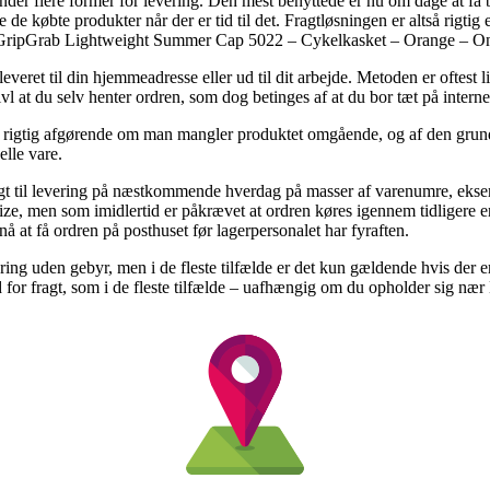
der flere former for levering. Den mest benyttede er nu om dage at få b
te de købte produkter når der er tid til det. Fragtløsningen er altså rigti
af GripGrab Lightweight Summer Cap 5022 – Cykelkasket – Orange – On
ret til din hjemmeadresse eller ud til dit arbejde. Metoden er oftest l
vivl at du selv henter ordren, som dog betinges af at du bor tæt på intern
 rigtig afgørende om man mangler produktet omgående, og af den grund e
elle vare.
udsigt til levering på næstkommende hverdag på masser af varenumre, e
, men som imidlertid er påkrævet at ordren køres igennem tidligere en
nå at få ordren på posthuset før lagerpersonalet har fyraften.
vering uden gebyr, men i de fleste tilfælde er det kun gældende hvis der 
ed for fragt, som i de fleste tilfælde – uafhængig om du opholder sig nær