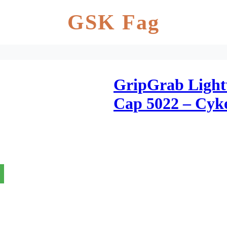
GSK Fag
GripGrab Ligh
Cap 5022 – Cyke
One Size