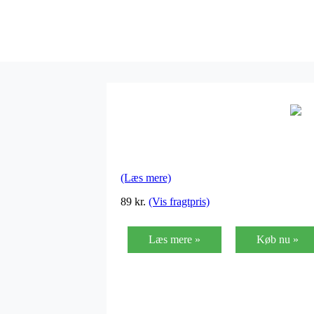
(Læs mere)
89
kr.
(Vis fragtpris)
Læs mere »
Køb nu »