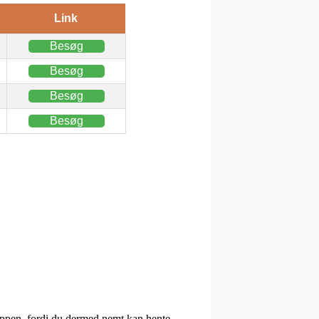
Link
Besøg
Besøg
Besøg
Besøg
hoppen, fordi du dermed nemt kan hente