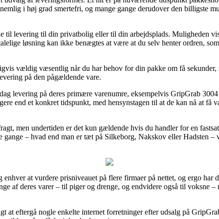
 nemlig i høj grad smertefri, og mange gange derudover den billigste m
 til levering til din privatbolig eller til din arbejdsplads. Muligheden vis
alelige løsning kan ikke benægtes at være at du selv henter ordren, som
igvis vældig væsentlig når du har behov for din pakke om få sekunder,
 levering på den pågældende vare.
-dag levering på deres primære varenumre, eksempelvis GripGrab 3004 
gere end et konkret tidspunkt, med hensynstagen til at de kan nå at få va
ragt, men undertiden er det kun gældende hvis du handler for en fastsa
 gange – hvad end man er tæt på Silkeborg, Nakskov eller Hadsten – vil 
og enhver at vurdere prisniveauet på flere firmaer på nettet, og ergo har
ange af deres varer – til piger og drenge, og endvidere også til voksne 
igt at eftergå nogle enkelte internet forretninger efter udsalg på Grip