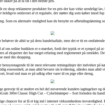
 sikker på at få fat i den bedste pris.
r en shop reklamerer produkter for en pris der kan virke uendeligt lav, 
r heldigvis omfavnet af et regulativ, der støtter dig som køber imod fup 
ling. Som en alternativ mulighed kan du benytte en afbetalingsløsning som
behøver de altid se på dens handelsaftale, men det er tit en omfattend
f om online butikken er e-mærket, fordi det typisk er et sympol på at w
eres af eksperter der har meget erfaring med reglementet på området. Der
else med din shopping.
er hensynstagende til de mest relevante retningslinjer der indvirker på 
tidig essesentielt, at man altid bevarer sin kvittering, således man altid 
t, hvad end man er på udkig efter varer til en pige eller dreng.
ge genveje til at studere en hel del nuværende kunders iagttagelser og d
ripGrab 3004 Classic High Cut – Cykelstrømper – Sort forinden du handl
tige chancer for at få et kig ind i internet virksomhedens troværdighed