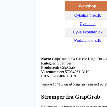
Webshop
Cykelpartner.dk
Cykler.dk
Cykelexperten.dk
Pedalatleten.dk
Navn:
GripGrab 3004 Classic High Cut – C
Kategori:
Strømper
Producent:
GripGrab
Varenummer:
5708486113119
EAN:
5708486113119
Vurderet til
4.3
ud af 5 stjerner baseret på
2
Strømper fra GripGrab
En lang række internet shops yder nu et st