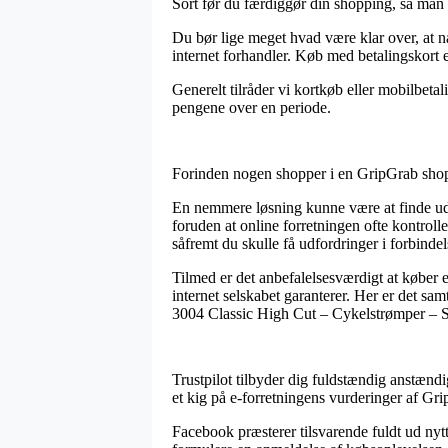
Sort før du færdiggør din shopping, så man er
Du bør lige meget hvad være klar over, at nå
internet forhandler. Køb med betalingskort e
Generelt tilråder vi kortkøb eller mobilbeta
pengene over en periode.
Forinden nogen shopper i en GripGrab shop 
En nemmere løsning kunne være at finde ud a
foruden at online forretningen ofte kontroll
såfremt du skulle få udfordringer i forbind
Tilmed er det anbefalelsesværdigt at køber 
internet selskabet garanterer. Her er det sam
3004 Classic High Cut – Cykelstrømper – Sor
Trustpilot tilbyder dig fuldstændig anstændi
et kig på e-forretningens vurderinger af G
Facebook præsterer tilsvarende fuldt ud nyt