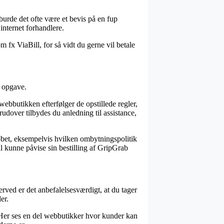
burde det ofte være et bevis på en fup
internet forhandlere.
 fx ViaBill, for så vidt du gerne vil betale
e opgave.
ebbutikken efterfølger de opstillede regler,
udover tilbydes du anledning til assistance,
købet, eksempelvis hvilken ombytningspolitik
vil kunne påvise sin bestilling af GripGrab
erved er det anbefalelsesværdigt, at du tager
er.
. Her ses en del webbutikker hvor kunder kan