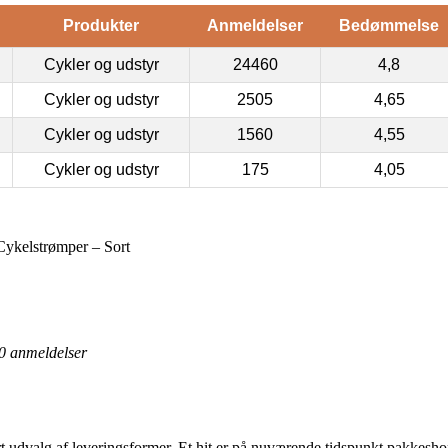
Produkter
Anmeldelser
Bedømmelse
Cykler og udstyr
24460
4,8
Cykler og udstyr
2505
4,65
Cykler og udstyr
1560
4,55
Cykler og udstyr
175
4,05
ykelstrømper – Sort
0
anmeldelser
ort udvalg af leveringsformer. Et hit er på nuværende tidspunkt pakkes