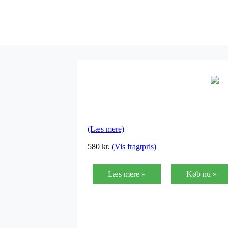
(Læs mere)
580
kr.
(Vis fragtpris)
Læs mere »
Køb nu »