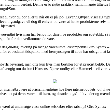
r ind i din hverdag. Denne er jo rigtig praktisk, samt i mange tilfælde l
ngul/Sort.
 til hvor du bor eller til når du er på job. Leveringstypen viser sig t
leveringsudgave vil dog til enhver tid være at hente produkterne selv, 
s hjemsted.
væsentlig hvis man har behov for dine nye produkter om et øjeblik, så 
idspunkt for den vedkommende vare.
rer dag-til-dag levering på mange varenumre, eksempelvis Giro Syntax –
d for et besluttet tidspunkt, med hensynstagen til at de har udsigt til at k
byrfri levering, men ofte kun hvis man bestiller for et præcist beløb.
– uafhængig om du bor i Horsens, Nørresundby eller Hammel – vil være at
for internetbrugere at prissammenligne hos flere internet outlets, og til
sniveauet på deres varer – til børn, og desuden også til kvinder og mæn
n værd at undersøge visse online selskaber efter rabat på Giro Syntax