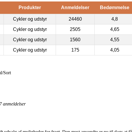
Produkter
Anmeldelser
Bedømmelse
Cykler og udstyr
24460
4,8
Cykler og udstyr
2505
4,65
Cykler og udstyr
1560
4,55
Cykler og udstyr
175
4,05
l/Sort
7
anmeldelser
redt udvalg af muligheder for fragt. Den mest anvendte er nu til dags at