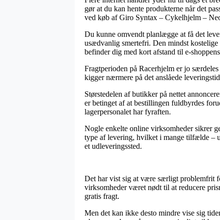
gør at du kan hente produkterne når det passe
ved køb af Giro Syntax – Cykelhjelm – Neo
Du kunne omvendt planlægge at få det leveret
usædvanlig smertefri. Den mindst kostelige 
befinder dig med kort afstand til e-shoppen
Fragtperioden på Racerhjelm er jo særdeles 
kigger nærmere på det anslåede leveringst
Størstedelen af butikker på nettet annonce
er betinget af at bestillingen fuldbyrdes foru
lagerpersonalet har fyraften.
Nogle enkelte online virksomheder sikrer ge
type af levering, hvilket i mange tilfælde 
et udleveringssted.
Det har vist sig at være særligt problemfrit 
virksomheder været nødt til at reducere pri
gratis fragt.
Men det kan ikke desto mindre vise sig tide