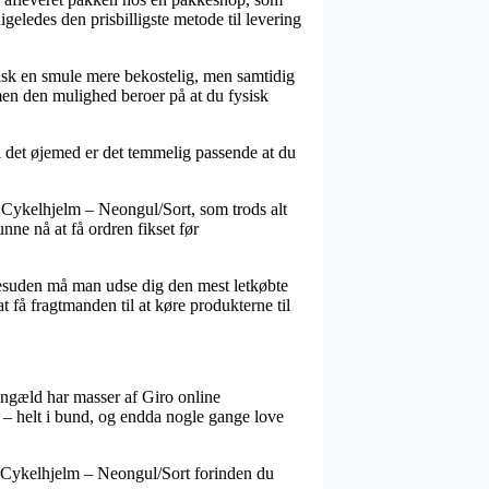
igeledes den prisbilligste metode til levering
ypisk en smule mere bekostelig, men samtidig
men den mulighed beroer på at du fysisk
i det øjemed er det temmelig passende at du
 Cykelhjelm – Neongul/Sort, som trods alt
unne nå at få ordren fikset før
 Desuden må man udse dig den mest letkøbte
 få fragtmanden til at køre produkterne til
 gengæld har masser af Giro online
d – helt i bund, og endda nogle gange love
 – Cykelhjelm – Neongul/Sort forinden du