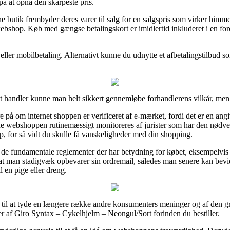
på at opnå den skarpeste pris.
ine butik frembyder deres varer til salg for en salgspris som virker himm
ebshop. Køb med gængse betalingskort er imidlertid inkluderet i en fo
 eller mobilbetaling. Alternativt kunne du udnytte et afbetalingstilbud som
et handler kunne man helt sikkert gennemløbe forhandlerens vilkår, men
å om internet shoppen er verificeret af e-mærket, fordi det er en angive
line webshoppen rutinemæssigt monitoreres af jurister som har den nø
lp, for så vidt du skulle få vanskeligheder med din shopping.
e fundamentale reglementer der har betydning for købet, eksempelvis de
 at man stadigvæk opbevarer sin ordremail, således man senere kan bevi
 en pige eller dreng.
e til at tyde en længere række andre konsumenters meninger og af den gru
r af Giro Syntax – Cykelhjelm – Neongul/Sort forinden du bestiller.