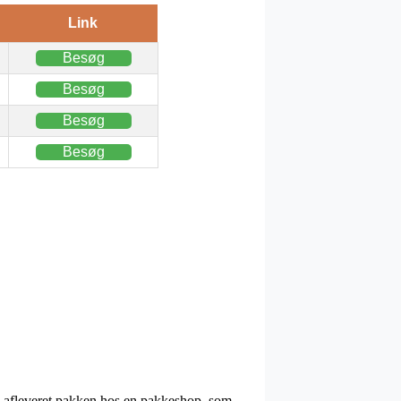
Link
Besøg
Besøg
Besøg
Besøg
 få afleveret pakken hos en pakkeshop, som