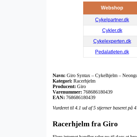
Webshop
Cykelpartner.dk
Cykler.dk
Cykelexperten.dk
Pedalatleten.dk
Navn:
Giro Syntax – Cykelhjelm – Neongu
Kategori:
Racerhjelm
Producent:
Giro
Varenummer:
768686180439
EAN:
768686180439
Vurderet til
4.1
ud af 5 stjerner baseret på
4
Racerhjelm fra Giro
Flere internet handler yder nu til dags et b