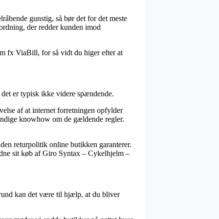
elråbende gunstig, så bør det for det meste
rordning, der redder kunden imod
 fx ViaBill, for så vidt du higer efter at
 det er typisk ikke videre spændende.
lse af at internet forretningen opfylder
dvendige knowhow om de gældende regler.
n returpolitik online butikken garanterer.
dne sit køb af Giro Syntax – Cykelhjelm –
nd kan det være til hjælp, at du bliver