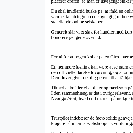
placerer ordren, så man er usvigeligt sikker 
Du skal imidlertid huske på, at ifald en onl
være et kendetegn på en snydagtig online w
svindlende online selskaber.
Generelt slår vi et slag for handler med kort
honorere pengene over tid.
Forud for at nogen køber på en Giro intern
En nemmere løsning kan være at se nærmere p
den officielle danske lovgivning, og at on
Derudover giver det dig genvej til at få hjæ
Tilmed anbefaler vi at du er opmærksom på d
I den sammenhæng er det i øvrigt relevant,
Neongul/Sort, hvad end man er på indkøb til
Trustpilot indebærer de facto solide genvej
klogere på internet webshoppens vurderinge