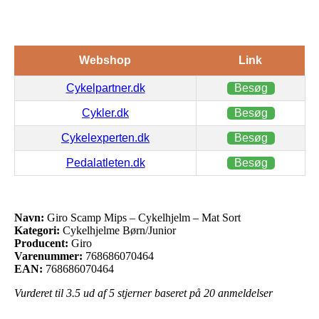
Webshop
Link
Cykelpartner.dk
Besøg
Cykler.dk
Besøg
Cykelexperten.dk
Besøg
Pedalatleten.dk
Besøg
Navn:
Giro Scamp Mips – Cykelhjelm – Mat Sort
Kategori:
Cykelhjelme Børn/Junior
Producent:
Giro
Varenummer:
768686070464
EAN:
768686070464
Vurderet til
3.5
ud af 5 stjerner baseret på
20
anmeldelser