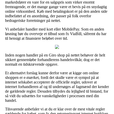
markedsfører en vare for en salgspris som virker enormt
fremragende, er det mange gange være et bevis på en snydagtig
online virksomhed. Køb med betalingskort er på den anden side
indbefattet af en anordning, der passer på folk overfor
bedrageriske forretninger på nettet.
Vi anbefaler handler med kort eller MobilePay. Som en anden
løsning bør du overveje et tilbud som fx ViaBill, såfremt du har
til hensigt at finansiere beløbet over tid.
Inden nogen handler på en Giro shop på nettet behøver de helt
sikkert gennemløbe forhandlerens handelsvilkår, dog er det
normalt en tidskrævende opgave.
Et alternativt forslag kunne derfor være at kigge om online
shoppen er e-mærket, fordi det skulle være et sympol på at
internet selskabet accepterer de officielle regler, udover at
internet forhandleren af og til undersøges af fagmænd der kender
de gældende regler. Desuden tilbydes du lejlighed til bistand, for
så vidt du udsættes for vanskeligheder i processen med din
handel.
Tilsvarende anbefaler vi at du er klar over de mest vitale regler
gældende for købet, som fx den returneringsret internet butikken