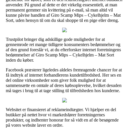
anvender. På grund af dette er det virkelig essesentielt, at man
permanent gemmer sin kvittering på e-mail, så man altid vil
kunne påvise handlen af Giro Scamp Mips – Cykelhjelm – Mat
Sort, uden hensyn til om du skal shoppe til en pige eller dreng.
Trustpilot bringer dig adskillige gode muligheder for at
gennemrode ret mange tidligere konsumenters bedømmelser og
af den grund foreslår vi, at du efterforsker internet forretningens
bedømmelser af Giro Scamp Mips – Cykelhjelm – Mat Sort
inden du køber.
Facebook præsterer ligeledes aldeles fremragende chancer for at
få indtryk af internet forhandlerens kundetilfredshed. Her ses en
del online virksomheder som giver folk mulighed for at
sammensætte en omtale af deres købsoplevelse, hvilket desuden
må tages i brug til at tage stilling til tilfredsheden hos kunderne.
Websitet er finansieret af reklameindtægter. Vi hjælper en del
butikker på nettet hvor vi markedsfører forretningernes
produkter, og indhenter honorar for så vidt en af de besøgende
på vores website laver en ordre.