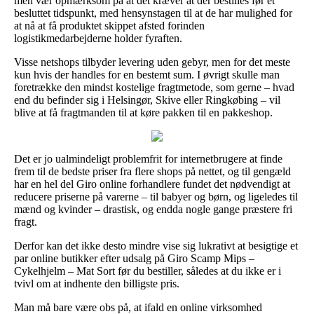
men vær opmærksom på at det kræver at der bestilles før et
besluttet tidspunkt, med hensynstagen til at de har mulighed for
at nå at få produktet skippet afsted forinden
logistikmedarbejderne holder fyraften.
Visse netshops tilbyder levering uden gebyr, men for det meste
kun hvis der handles for en bestemt sum. I øvrigt skulle man
foretrække den mindst kostelige fragtmetode, som gerne – hvad
end du befinder sig i Helsingør, Skive eller Ringkøbing – vil
blive at få fragtmanden til at køre pakken til en pakkeshop.
Det er jo ualmindeligt problemfrit for internetbrugere at finde
frem til de bedste priser fra flere shops på nettet, og til gengæld
har en hel del Giro online forhandlere fundet det nødvendigt at
reducere priserne på varerne – til babyer og børn, og ligeledes til
mænd og kvinder – drastisk, og endda nogle gange præstere fri
fragt.
Derfor kan det ikke desto mindre vise sig lukrativt at besigtige et
par online butikker efter udsalg på Giro Scamp Mips –
Cykelhjelm – Mat Sort før du bestiller, således at du ikke er i
tvivl om at indhente den billigste pris.
Man må bare være obs på, at ifald en online virksomhed