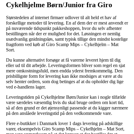
Cykelhjelme Børn/Junior fra Giro
Størstedelen af internet firmaer udlover til alt held et hav af
forskellige metoder til levering. En af dem der er mest anvendt er
på nuværende tidspunkt pakkeshoppen, hvor du selv afhenter
bestillingen når der er mulighed for det. Løsningen er nemlig
usædvanlig gnidningsløs, samt typisk tillige den mindst kostelige
fragtform ved køb af Giro Scamp Mips – Cykelhjelm – Mat
Sort.
Du kunne alternativt forsøge at få varerne leveret hjem til dig
eller ud til dit arbejde. Leveringsformen bliver som regel en sjat
mere omkostningsfuld, men endda yderst fremkommelig. Den
prisbilligste form for levering kan ikke modsiges at være at du
selv henter ordren, som dog betinges af at du opholder dig lige
ved e-handlens lager.
Leveringstiden på Cykelhjelme Børn/Junior kan i nogle tilfælde
være særdeles væsentlig hvis du skal bruge ordren om kort tid,
så af den grund er det øjensynligt passende at du kigger nærmere
på den anslåede leveringstid på den vedkommende vare.
Flere e-butikker i Danmark lover 1 dags levering på adskillige
varer, eksempelvis Giro Scamp Mips – Cykelhjelm – Mat Sort,