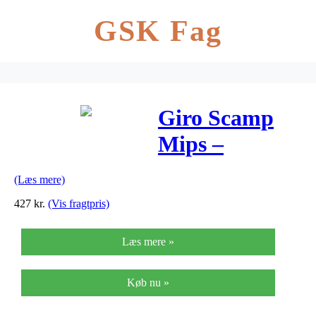
GSK Fag
Giro Scamp
Mips –
Cykelhjelm –
(Læs mere)
Mat Sort
427
kr.
(Vis fragtpris)
Læs mere »
Køb nu »