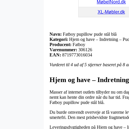
MøbelNord.dk
XL-Møbler.dk
Navn:
Fatboy pupillow pude stål blå
Kategori:
Hjem og have – Indretning – Pu
Producent:
Fatboy
Varenummer:
306126
EAN:
8719773016034
Vurderet til
4
ud af 5 stjerner baseret på
8
a
Hjem og have – Indretning
Masser af internet outlets tilbyder nu om dag
nemt kan hente din ordre når du har tid. Fr
Fatboy pupillow pude stål blå.
Du burde omvendt overveje at få varerne leve
smertefri. Den mest prisbevidste fragtmetode
Leveringsdygtigheden på Hjem og have – In