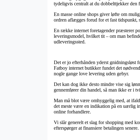
tydeligvis centralt at du dobbelttjekker den
En masse online shops giver løfte om muligh
ordren aflægges forud for et fast tidspunkt, 
En række internet foretagender præsterer por
leveringsmodel, hvilket tit – om man befinde
udleveringssted.
Det er jo efterhånden yderst gnidningsløst fo
Fatboy internet butikker fundet det nødvendi
nogle gange love levering uden gebyr.
Det kan dog ikke desto mindre vise sig lønne
gennemfører din handel, så man ikke er i tvi
Man må blot være omhyggelig med, at ifald e
det meste være en indikation på en uærlig i
online forhandlere.
Vi slår generelt et slag for shopping med ko
efterspørger at finansiere betalingen senere.