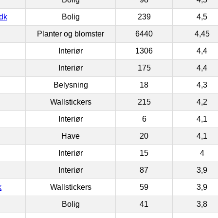
dk
Bolig
239
4,5
Planter og blomster
6440
4,45
Interiør
1306
4,4
Interiør
175
4,4
Belysning
18
4,3
Wallstickers
215
4,2
Interiør
6
4,1
Have
20
4,1
Interiør
15
4
Interiør
87
3,9
k
Wallstickers
59
3,9
Bolig
41
3,8