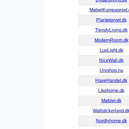
MøbelKompagniet.
Plantetorvet.dk
TrendyLiving.dk
ModernRoom.dk
LuxLight.dk
NiceWall.dk
Unishop.nu
HaveHandel.dk
Likehome.dk
Møbler.dk
Wallstickerland.d
Nordlyhome.dk