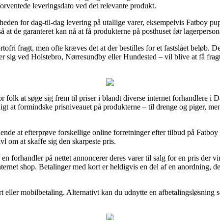
 forventede leveringsdato ved det relevante produkt.
eden for dag-til-dag levering på utallige varer, eksempelvis Fatboy pup
så at de garanteret kan nå at få produkterne på posthuset før lagerperson
tofri fragt, men ofte kræves det at der bestilles for et fastslået beløb.
r sig ved Holstebro, Nørresundby eller Hundested – vil blive at få fragtm
r folk at søge sig frem til priser i blandt diverse internet forhandlere 
gt at formindske prisniveauet på produkterne – til drenge og piger, men
nde at efterprøve forskellige online forretninger efter tilbud på Fatboy 
vl om at skaffe sig den skarpeste pris.
n forhandler på nettet annoncerer deres varer til salg for en pris der v
nternet shop. Betalinger med kort er heldigvis en del af en anordning, d
rt eller mobilbetaling. Alternativt kan du udnytte en afbetalingsløsning