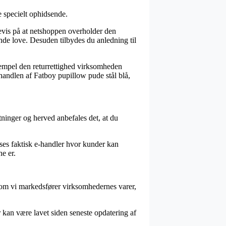
e specielt ophidsende.
bevis på at netshoppen overholder den
ende love. Desuden tilbydes du anledning til
sempel den returrettighed virksomheden
e handlen af Fatboy pupillow pude stål blå,
tninger og herved anbefales det, at du
 ses faktisk e-handler hvor kunder kan
ne er.
rsom vi markedsfører virksomhedernes varer,
 kan være lavet siden seneste opdatering af