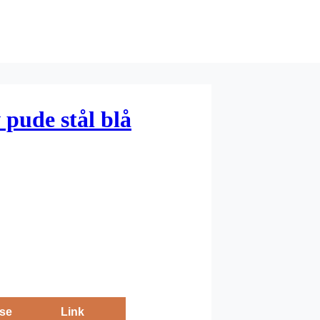
 pude stål blå
se
Link