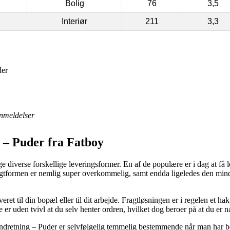
Bolig
76
3,5
Interiør
211
3,3
der
nmeldelser
 – Puder fra Fatboy
e diverse forskellige leveringsformer. En af de populære er i dag at få le
agtformen er nemlig super overkommelig, samt endda ligeledes den minds
ret til din bopæl eller til dit arbejde. Fragtløsningen er i regelen et 
 er uden tvivl at du selv henter ordren, hvilket dog beroer på at du er n
dretning – Puder er selvfølgelig temmelig bestemmende når man har b