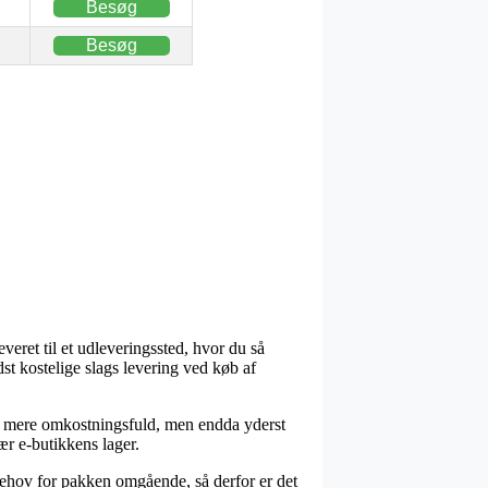
Besøg
Besøg
veret til et udleveringssted, hvor du så
t kostelige slags levering ved køb af
hak mere omkostningsfuld, men endda yderst
ær e-butikkens lager.
ehov for pakken omgående, så derfor er det