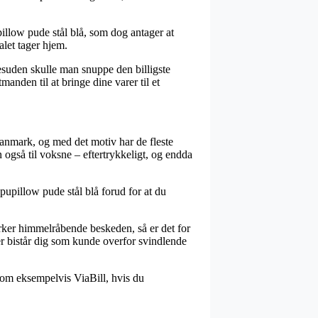
illow pude stål blå, som dog antager at
alet tager hjem.
 Desuden skulle man snuppe den billigste
anden til at bringe dine varer til et
i Danmark, og med det motiv har de fleste
 også til voksne – eftertrykkeligt, og endda
pupillow pude stål blå forud for at du
irker himmelråbende beskeden, så er det for
er bistår dig som kunde overfor svindlende
 som eksempelvis ViaBill, hvis du