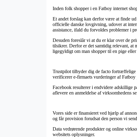
Inden folk shopper i en Fatboy internet shop
Et andet forslag kan derfor være at finde u
officielle danske lovgivning, udover at inte
assistance, ifald du forvoldes problemer i 
Desuden foreslår vi at du er klar over de p
tilsikrer. Derfor er det samtidig relevant, 
ligegyldigt om man shopper til en pige eller
Trustpilot tilbyder dig de facto fortræffeli
verificerer e-firmaets vurderinger af Fatboy 
Facebook resulterer i endvidere adskillige p
aflevere en anmeldelse af virksomhedens servi
Vores side er finansieret ved hjælp af anno
og får provision forudsat den person vi send
Data vedrørende produkter og online virksom
websitets oplysninger.