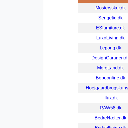
Mostersskur.dk
Sengetid.dk
ESfurniture.dk
LuxoLiving.dk
Lepong.dk
DesignGaragen.d
MoreLand.dk
Boboonline.dk
Hoejgaardbrugskuns
Illux.dk
RAW58.dk
BedreNætter.dk
Bydahlliving.dk