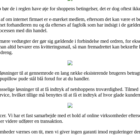
 bør de i reglen have øje for shoppens betingelser, det er dog oftest ikk
d af om internet firmaet er e-mærket medlem, eftersom det kan være et 
rnet forhandleren nu og da efterses af fagfolk som har indsigt i de gæld
processen med din handel.
rimære vedtægter der gør sig gældende i forbindelse med ordren, for ek
at man altid bevarer ens kvitteringsmail, så man fremadrettet kan bekræft
 dreng.
ge løsninger til at gennemrode en lang række eksisterende brugeres betrag
pupillow pude stål blå forud for at du handler.
asselige løsninger til at få indtryk af netshoppens troværdighed. Tilmed
ce, hvilket tillige må benyttes til at få et indtryk af hvor glade kunder
ncer. Vi har et fast samarbejde med et hold af online virksomheder efte
er videre udfører en transaktion.
heder værnes om tit, men vi giver ingen garanti imod reguleringer der