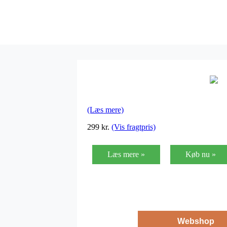
(Læs mere)
299
kr.
(Vis fragtpris)
Læs mere »
Køb nu »
Webshop