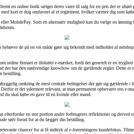
mt en online butik sælger deres varer til salg for en pris der er uhørt 
med kort er dog omfavnet af et reglement, hvilket værner dig som købe
 eller MobilePay. Som en alternativ mulighed kan du vælge en løsning fr
tidsrum.
behøver de på en vis måde gøre sig bekendt med indholdet af netshoppe
m online firmaet er tilsluttet e-mærket, fordi det generelt er en tryghed 
nd der har den nødvendige knowhow om de gældende regler. Dette er e
 bestilling.
hyggelig omkring de mest centrale betingelser der gør sig gældende i f
r. Derfor er det ydermere relevant, at man permanent opbevarer ens e-mail
d du skal købe en gave til en kvinde eller mand.
r at efterforske en stor portion andre forbrugeres reflektioner og derved
de sølv forud for at du lægger din bestilling.
relevante chancer for at få indtryk af e-forretningens kundefokus. Til