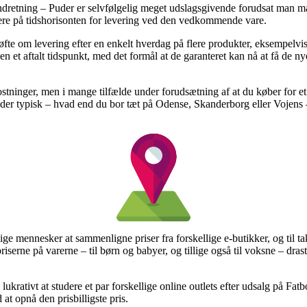
dretning – Puder er selvfølgelig meget udslagsgivende forudsat man m
mere på tidshorisonten for levering ved den vedkommende vare.
øfte om levering efter en enkelt hverdag på flere produkter, eksempelv
den et aftalt tidspunkt, med det formål at de garanteret kan nå at få de n
stninger, men i mange tilfælde under forudsætning af at du køber for e
der typisk – hvad end du bor tæt på Odense, Skanderborg eller Vojens – e
lige mennesker at sammenligne priser fra forskellige e-butikker, og til 
riserne på varerne – til børn og babyer, og tillige også til voksne – dra
ukrativt at studere et par forskellige online outlets efter udsalg på Fa
at opnå den prisbilligste pris.