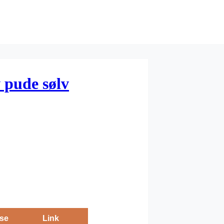
 pude sølv
se
Link