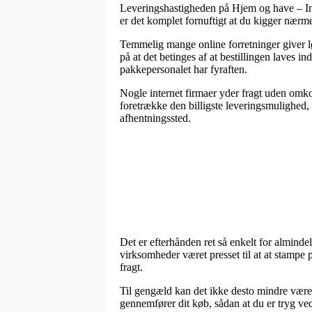
Leveringshastigheden på Hjem og have – In
er det komplet fornuftigt at du kigger nær
Temmelig mange online forretninger giver l
på at det betinges af at bestillingen laves in
pakkepersonalet har fyraften.
Nogle internet firmaer yder fragt uden omko
foretrække den billigste leveringsmulighed, 
afhentningssted.
Det er efterhånden ret så enkelt for alminde
virksomheder været presset til at at stampe p
fragt.
Til gengæld kan det ikke desto mindre være l
gennemfører dit køb, sådan at du er tryg ved 