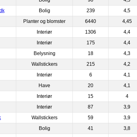
dk
Bolig
239
4,5
Planter og blomster
6440
4,45
Interiør
1306
4,4
Interiør
175
4,4
Belysning
18
4,3
Wallstickers
215
4,2
Interiør
6
4,1
Have
20
4,1
Interiør
15
4
Interiør
87
3,9
k
Wallstickers
59
3,9
Bolig
41
3,8