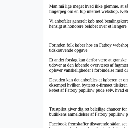
Man må lige meget hvad ikke glemme, at såfre
fingerpeg om en fup internet webshop. Køb 
Vi anbefaler generelt køb med betalingskort
hensigt at honorere beløbet over et længere 
Forinden folk køber hos en Fatboy webshop 
tidskrævende opgave.
Et andet forslag kan derfor være at granske o
udover at den løbende overværes af fagmæ
oplever vanskeligheder i forbindelse med din
Desuden kan det anbefales at køberen er om
eksempel hvilken bytteret e-firmaet tilsikre
købet af Fatboy pupillow pude sølv, hvad en
Trustpilot giver dig ret belejlige chancer fo
butikkens anmeldelser af Fatboy pupillow pu
Facebook fremskaffer tilsvarende sådan set 