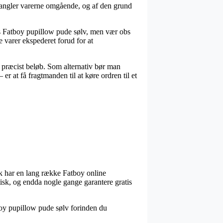
angler varerne omgående, og af den grund
is Fatboy pupillow pude sølv, men vær obs
ye varer ekspederet forud for at
t præcist beløb. Som alternativ bør man
r at få fragtmanden til at køre ordren til et
tak har en lang række Fatboy online
stisk, og endda nogle gange garantere gratis
tboy pupillow pude sølv forinden du