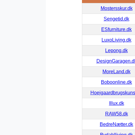
Mostersskur.dk
Sengetid.dk
ESfurniture.dk
LuxoLiving.dk
Lepong.dk
DesignGaragen.d
MoreLand.dk
Boboonline.dk
Hoejgaardbrugskuns
Illux.dk
RAW58.dk
BedreNætter.dk
Bydahlliving.dk