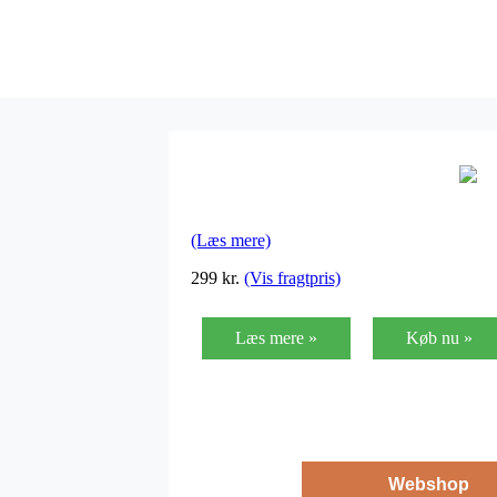
(Læs mere)
299
kr.
(Vis fragtpris)
Læs mere »
Køb nu »
Webshop