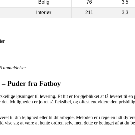
Bolig
76
3,5
Interiør
211
3,3
der
6
anmeldelser
 – Puder fra Fatboy
kellige løsninger til levering. Et hit er for øjeblikket at få leveret til e
 det. Muligheden er jo ret så fleksibel, og oftest endvidere den prisbill
eret til din lejlighed eller til dit arbejde. Metoden er i regelen lidt d
id vise sig at være at hente ordren selv, men dette er betinget af at du 