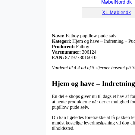
MøbelNord.dk
XL-Møbler.dk
Navn:
Fatboy pupillow pude sølv
Kategori:
Hjem og have – Indretning – Pu
Producent:
Fatboy
Varenummer:
306124
EAN:
8719773016010
Vurderet til
4.4
ud af 5 stjerner baseret på
3
Hjem og have – Indretning
En del e-shops giver nu til dags et hav af fors
at hente produkterne når der er mulighed for
pupillow pude sølv.
Du kan ligeledes foretrække at få pakken lev
mindst kostelige leveringsløsning vil dog alt
tilholdssted.