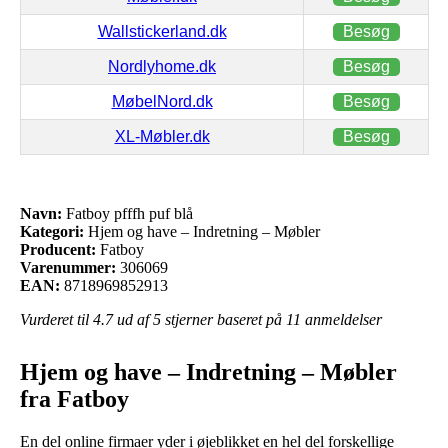
Wallstickerland.dk
Besøg
Nordlyhome.dk
Besøg
MøbelNord.dk
Besøg
XL-Møbler.dk
Besøg
Navn:
Fatboy pfffh puf blå
Kategori:
Hjem og have – Indretning – Møbler
Producent:
Fatboy
Varenummer:
306069
EAN:
8718969852913
Vurderet til
4.7
ud af 5 stjerner baseret på
11
anmeldelser
Hjem og have – Indretning – Møbler
fra Fatboy
En del online firmaer yder i øjeblikket en hel del forskellige