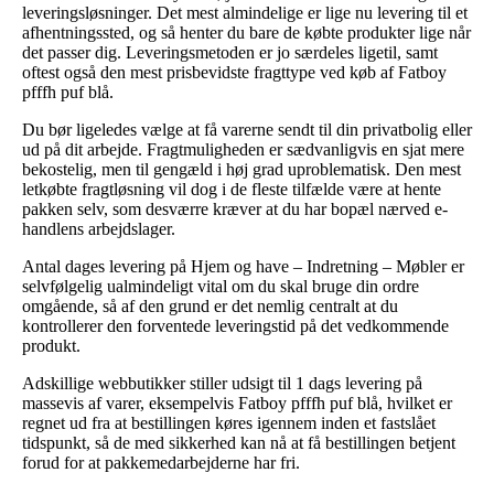
leveringsløsninger. Det mest almindelige er lige nu levering til et
afhentningssted, og så henter du bare de købte produkter lige når
det passer dig. Leveringsmetoden er jo særdeles ligetil, samt
oftest også den mest prisbevidste fragttype ved køb af Fatboy
pfffh puf blå.
Du bør ligeledes vælge at få varerne sendt til din privatbolig eller
ud på dit arbejde. Fragtmuligheden er sædvanligvis en sjat mere
bekostelig, men til gengæld i høj grad uproblematisk. Den mest
letkøbte fragtløsning vil dog i de fleste tilfælde være at hente
pakken selv, som desværre kræver at du har bopæl nærved e-
handlens arbejdslager.
Antal dages levering på Hjem og have – Indretning – Møbler er
selvfølgelig ualmindeligt vital om du skal bruge din ordre
omgående, så af den grund er det nemlig centralt at du
kontrollerer den forventede leveringstid på det vedkommende
produkt.
Adskillige webbutikker stiller udsigt til 1 dags levering på
massevis af varer, eksempelvis Fatboy pfffh puf blå, hvilket er
regnet ud fra at bestillingen køres igennem inden et fastslået
tidspunkt, så de med sikkerhed kan nå at få bestillingen betjent
forud for at pakkemedarbejderne har fri.