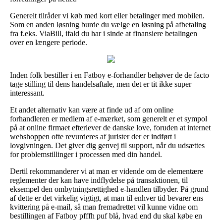
Generelt tilråder vi køb med kort eller betalinger med mobilen.
Som en anden løsning burde du vælge en løsning på afbetaling
fra f.eks. ViaBill, ifald du har i sinde at finansiere betalingen
over en længere periode.
Inden folk bestiller i en Fatboy e-forhandler behøver de de facto
tage stilling til dens handelsaftale, men det er tit ikke super
interessant.
Et andet alternativ kan være at finde ud af om online
forhandleren er medlem af e-mærket, som generelt er et sympol
på at online firmaet efterlever de danske love, foruden at internet
webshoppen ofte revurderes af jurister der er indført i
lovgivningen. Det giver dig genvej til support, når du udsættes
for problemstillinger i processen med din handel.
Dertil rekommanderer vi at man er vidende om de elementære
reglementer der kan have indflydelse på transaktionen, til
eksempel den ombytningsrettighed e-handlen tilbyder. På grund
af dette er det virkelig vigtigt, at man til enhver tid bevarer ens
kvittering på e-mail, så man fremadrettet vil kunne vidne om
bestillingen af Fatboy pfffh puf blå, hvad end du skal købe en