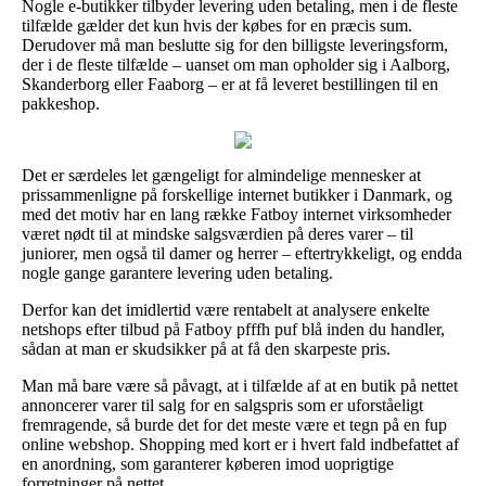
Nogle e-butikker tilbyder levering uden betaling, men i de fleste
tilfælde gælder det kun hvis der købes for en præcis sum.
Derudover må man beslutte sig for den billigste leveringsform,
der i de fleste tilfælde – uanset om man opholder sig i Aalborg,
Skanderborg eller Faaborg – er at få leveret bestillingen til en
pakkeshop.
Det er særdeles let gængeligt for almindelige mennesker at
prissammenligne på forskellige internet butikker i Danmark, og
med det motiv har en lang række Fatboy internet virksomheder
været nødt til at mindske salgsværdien på deres varer – til
juniorer, men også til damer og herrer – eftertrykkeligt, og endda
nogle gange garantere levering uden betaling.
Derfor kan det imidlertid være rentabelt at analysere enkelte
netshops efter tilbud på Fatboy pfffh puf blå inden du handler,
sådan at man er skudsikker på at få den skarpeste pris.
Man må bare være så påvagt, at i tilfælde af at en butik på nettet
annoncerer varer til salg for en salgspris som er uforståeligt
fremragende, så burde det for det meste være et tegn på en fup
online webshop. Shopping med kort er i hvert fald indbefattet af
en anordning, som garanterer køberen imod uoprigtige
forretninger på nettet.