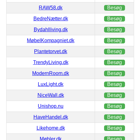
RAW58.dk
Besøg
BedreNætter.dk
Besøg
Bydahlliving.dk
Besøg
MøbelKompagniet.dk
Besøg
Plantetorvet.dk
Besøg
TrendyLiving.dk
Besøg
ModernRoom.dk
Besøg
LuxLight.dk
Besøg
NiceWall.dk
Besøg
Unishop.nu
Besøg
HaveHandel.dk
Besøg
Likehome.dk
Besøg
Møbler.dk
Besøg