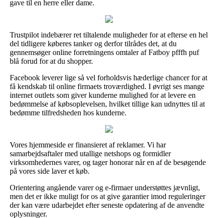
gave til en herre eller dame.
Trustpilot indebærer ret tiltalende muligheder for at efterse en hel
del tidligere køberes tanker og derfor tilrådes det, at du
gennemsøger online forretningens omtaler af Fatboy pfffh puf
blå forud for at du shopper.
Facebook leverer lige så vel forholdsvis hæderlige chancer for at
få kendskab til online firmaets troværdighed. I øvrigt ses mange
internet outlets som giver kunderne mulighed for at levere en
bedømmelse af købsoplevelsen, hvilket tillige kan udnyttes til at
bedømme tilfredsheden hos kunderne.
Vores hjemmeside er finansieret af reklamer. Vi har
samarbejdsaftaler med utallige netshops og formidler
virksomhedernes varer, og tager honorar når en af de besøgende
på vores side laver et køb.
Orientering angående varer og e-firmaer understøttes jævnligt,
men det er ikke muligt for os at give garantier imod reguleringer
der kan være udarbejdet efter seneste opdatering af de anvendte
oplysninger.