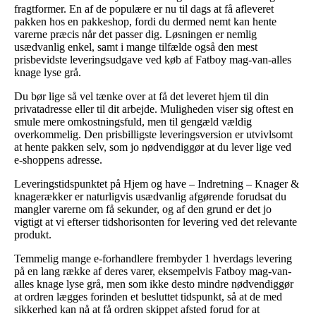
fragtformer. En af de populære er nu til dags at få afleveret
pakken hos en pakkeshop, fordi du dermed nemt kan hente
varerne præcis når det passer dig. Løsningen er nemlig
usædvanlig enkel, samt i mange tilfælde også den mest
prisbevidste leveringsudgave ved køb af Fatboy mag-van-alles
knage lyse grå.
Du bør lige så vel tænke over at få det leveret hjem til din
privatadresse eller til dit arbejde. Muligheden viser sig oftest en
smule mere omkostningsfuld, men til gengæld vældig
overkommelig. Den prisbilligste leveringsversion er utvivlsomt
at hente pakken selv, som jo nødvendiggør at du lever lige ved
e-shoppens adresse.
Leveringstidspunktet på Hjem og have – Indretning – Knager &
knagerækker er naturligvis usædvanlig afgørende forudsat du
mangler varerne om få sekunder, og af den grund er det jo
vigtigt at vi efterser tidshorisonten for levering ved det relevante
produkt.
Temmelig mange e-forhandlere frembyder 1 hverdags levering
på en lang række af deres varer, eksempelvis Fatboy mag-van-
alles knage lyse grå, men som ikke desto mindre nødvendiggør
at ordren lægges forinden et besluttet tidspunkt, så at de med
sikkerhed kan nå at få ordren skippet afsted forud for at