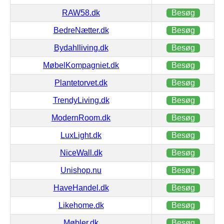
RAW58.dk
Besøg
BedreNætter.dk
Besøg
Bydahlliving.dk
Besøg
MøbelKompagniet.dk
Besøg
Plantetorvet.dk
Besøg
TrendyLiving.dk
Besøg
ModernRoom.dk
Besøg
LuxLight.dk
Besøg
NiceWall.dk
Besøg
Unishop.nu
Besøg
HaveHandel.dk
Besøg
Likehome.dk
Besøg
Møbler.dk
Besøg