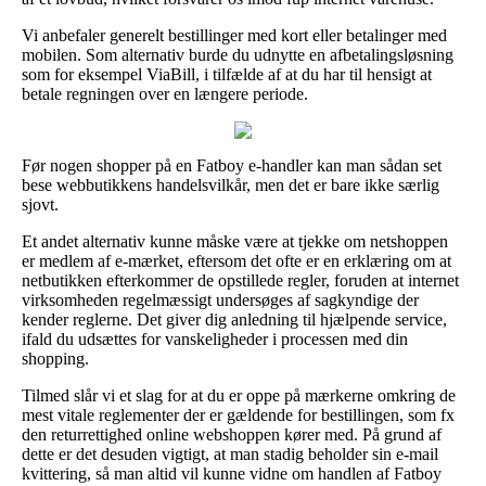
Vi anbefaler generelt bestillinger med kort eller betalinger med
mobilen. Som alternativ burde du udnytte en afbetalingsløsning
som for eksempel ViaBill, i tilfælde af at du har til hensigt at
betale regningen over en længere periode.
Før nogen shopper på en Fatboy e-handler kan man sådan set
bese webbutikkens handelsvilkår, men det er bare ikke særlig
sjovt.
Et andet alternativ kunne måske være at tjekke om netshoppen
er medlem af e-mærket, eftersom det ofte er en erklæring om at
netbutikken efterkommer de opstillede regler, foruden at internet
virksomheden regelmæssigt undersøges af sagkyndige der
kender reglerne. Det giver dig anledning til hjælpende service,
ifald du udsættes for vanskeligheder i processen med din
shopping.
Tilmed slår vi et slag for at du er oppe på mærkerne omkring de
mest vitale reglementer der er gældende for bestillingen, som fx
den returrettighed online webshoppen kører med. På grund af
dette er det desuden vigtigt, at man stadig beholder sin e-mail
kvittering, så man altid vil kunne vidne om handlen af Fatboy