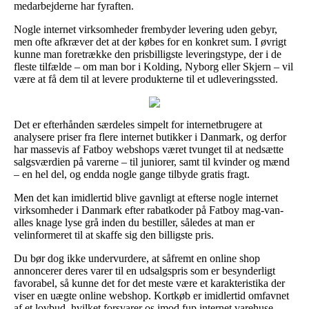
medarbejderne har fyraften.
Nogle internet virksomheder frembyder levering uden gebyr,
men ofte afkræver det at der købes for en konkret sum. I øvrigt
kunne man foretrække den prisbilligste leveringstype, der i de
fleste tilfælde – om man bor i Kolding, Nyborg eller Skjern – vil
være at få dem til at levere produkterne til et udleveringssted.
Det er efterhånden særdeles simpelt for internetbrugere at
analysere priser fra flere internet butikker i Danmark, og derfor
har massevis af Fatboy webshops været tvunget til at nedsætte
salgsværdien på varerne – til juniorer, samt til kvinder og mænd
– en hel del, og endda nogle gange tilbyde gratis fragt.
Men det kan imidlertid blive gavnligt at efterse nogle internet
virksomheder i Danmark efter rabatkoder på Fatboy mag-van-
alles knage lyse grå inden du bestiller, således at man er
velinformeret til at skaffe sig den billigste pris.
Du bør dog ikke undervurdere, at såfremt en online shop
annoncerer deres varer til en udsalgspris som er besynderligt
favorabel, så kunne det for det meste være et karakteristika der
viser en uægte online webshop. Kortkøb er imidlertid omfavnet
af et lovbud, hvilket forsvarer os imod fup internet varehuse.