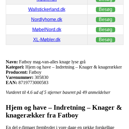
Wallstickerland.dk
Besøg
Nordlyhome.dk
Besøg
MøbelNord.dk
Besøg
XL-Møbler.dk
Besøg
Navn:
Fatboy mag-van-alles knage lyse grå
Kategori:
Hjem og have – Indretning – Knager & knagerækker
Producent:
Fatboy
Varenummer:
305830
EAN:
8719773000583
Vurderet til
4.6
ud af 5 stjerner baseret på
49
anmeldelser
Hjem og have – Indretning – Knager &
knagerækker fra Fatboy
En del e-firmaer frembyder i vore dage en række forskellige