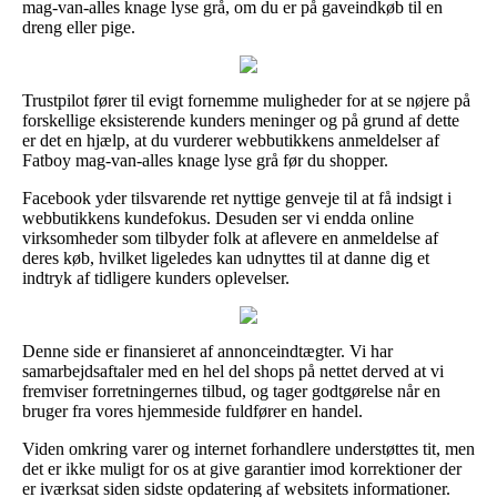
mag-van-alles knage lyse grå, om du er på gaveindkøb til en
dreng eller pige.
Trustpilot fører til evigt fornemme muligheder for at se nøjere på
forskellige eksisterende kunders meninger og på grund af dette
er det en hjælp, at du vurderer webbutikkens anmeldelser af
Fatboy mag-van-alles knage lyse grå før du shopper.
Facebook yder tilsvarende ret nyttige genveje til at få indsigt i
webbutikkens kundefokus. Desuden ser vi endda online
virksomheder som tilbyder folk at aflevere en anmeldelse af
deres køb, hvilket ligeledes kan udnyttes til at danne dig et
indtryk af tidligere kunders oplevelser.
Denne side er finansieret af annonceindtægter. Vi har
samarbejdsaftaler med en hel del shops på nettet derved at vi
fremviser forretningernes tilbud, og tager godtgørelse når en
bruger fra vores hjemmeside fuldfører en handel.
Viden omkring varer og internet forhandlere understøttes tit, men
det er ikke muligt for os at give garantier imod korrektioner der
er iværksat siden sidste opdatering af websitets informationer.