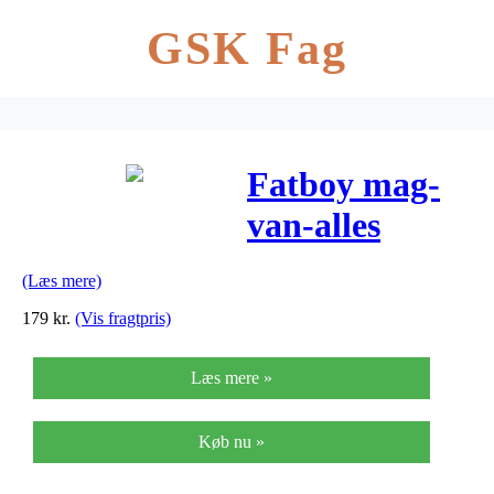
GSK Fag
Fatboy mag-
van-alles
knage lyse grå
(Læs mere)
179
kr.
(Vis fragtpris)
Læs mere »
Køb nu »