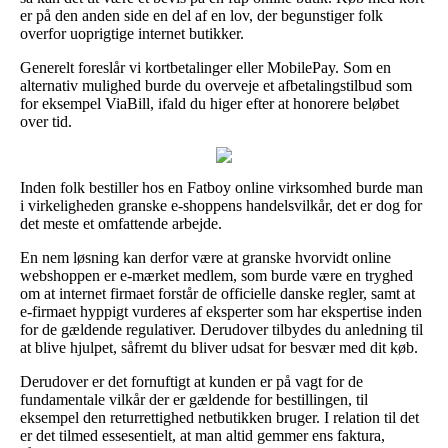
er på den anden side en del af en lov, der begunstiger folk
overfor uoprigtige internet butikker.
Generelt foreslår vi kortbetalinger eller MobilePay. Som en
alternativ mulighed burde du overveje et afbetalingstilbud som
for eksempel ViaBill, ifald du higer efter at honorere beløbet
over tid.
Inden folk bestiller hos en Fatboy online virksomhed burde man
i virkeligheden granske e-shoppens handelsvilkår, det er dog for
det meste et omfattende arbejde.
En nem løsning kan derfor være at granske hvorvidt online
webshoppen er e-mærket medlem, som burde være en tryghed
om at internet firmaet forstår de officielle danske regler, samt at
e-firmaet hyppigt vurderes af eksperter som har ekspertise inden
for de gældende regulativer. Derudover tilbydes du anledning til
at blive hjulpet, såfremt du bliver udsat for besvær med dit køb.
Derudover er det fornuftigt at kunden er på vagt for de
fundamentale vilkår der er gældende for bestillingen, til
eksempel den returrettighed netbutikken bruger. I relation til det
er det tilmed essesentielt, at man altid gemmer ens faktura,