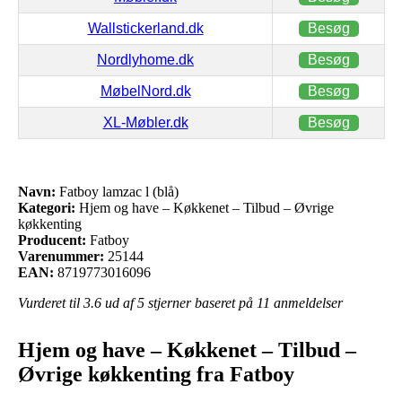
Wallstickerland.dk
Besøg
Nordlyhome.dk
Besøg
MøbelNord.dk
Besøg
XL-Møbler.dk
Besøg
Navn:
Fatboy lamzac l (blå)
Kategori:
Hjem og have – Køkkenet – Tilbud – Øvrige
køkkenting
Producent:
Fatboy
Varenummer:
25144
EAN:
8719773016096
Vurderet til
3.6
ud af 5 stjerner baseret på
11
anmeldelser
Hjem og have – Køkkenet – Tilbud –
Øvrige køkkenting fra Fatboy