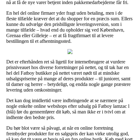
nå at få de nye varer betjent inden pakkemedarbejderne får fri.
En hel del online firmaer yder fragt uden betaling, men i de
fleste tilfælde kræver det at du shopper for en præcis sum. Ellers
kunne du udvælge den prisbilligste leveringsversion, som i
mange tilfælde – hvad end du opholder sig ved København,
Grenaa eller Gilleleje – er at få fragtfirmaet til at levere
bestillingen til et afhentningssted.
Det er efterhånden ret så ligetil for internetbrugere at vurdere
prisniveauet hos diverse forretninger på nettet, og til tak har en
hel del Fatboy butikker på nettet været nødt til at mindske
udsalgspriserne på mange af deres produkter – til juniorer, samt
til damer og herrer – betydeligt, og endda nogle gange præstere
levering uden omkostninger.
Det kan dog imidlertid være indbringende at se nærmere på
nogle enkelte online webshops efter udsalg på Fatboy lamzac l
(blå) før du gennemfører dit køb, så man ikke er i tvivl om at
indhente den bedste pris.
Du bør blot være så påvagt, at når en online forretning
frembyder produkter for en salgspris der kan virke utrolig god,
så kan det tit være et bevis på en fup online butik. Køb med kort