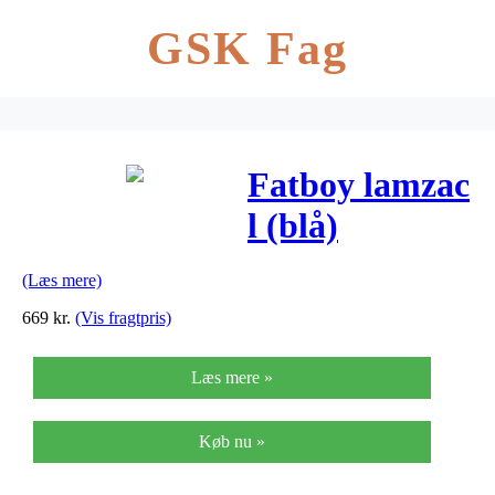
GSK Fag
Fatboy lamzac
l (blå)
(Læs mere)
669
kr.
(Vis fragtpris)
Læs mere »
Køb nu »