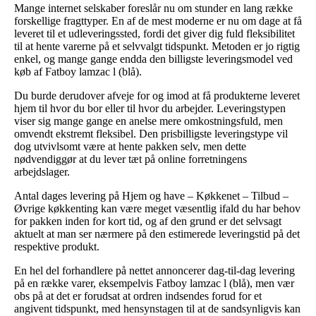
Mange internet selskaber foreslår nu om stunder en lang række
forskellige fragttyper. En af de mest moderne er nu om dage at få
leveret til et udleveringssted, fordi det giver dig fuld fleksibilitet
til at hente varerne på et selvvalgt tidspunkt. Metoden er jo rigtig
enkel, og mange gange endda den billigste leveringsmodel ved
køb af Fatboy lamzac l (blå).
Du burde derudover afveje for og imod at få produkterne leveret
hjem til hvor du bor eller til hvor du arbejder. Leveringstypen
viser sig mange gange en anelse mere omkostningsfuld, men
omvendt ekstremt fleksibel. Den prisbilligste leveringstype vil
dog utvivlsomt være at hente pakken selv, men dette
nødvendiggør at du lever tæt på online forretningens
arbejdslager.
Antal dages levering på Hjem og have – Køkkenet – Tilbud –
Øvrige køkkenting kan være meget væsentlig ifald du har behov
for pakken inden for kort tid, og af den grund er det selvsagt
aktuelt at man ser nærmere på den estimerede leveringstid på det
respektive produkt.
En hel del forhandlere på nettet annoncerer dag-til-dag levering
på en række varer, eksempelvis Fatboy lamzac l (blå), men vær
obs på at det er forudsat at ordren indsendes forud for et
angivent tidspunkt, med hensynstagen til at de sandsynligvis kan