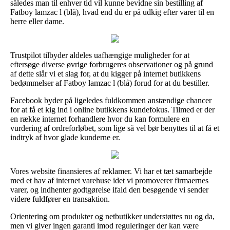
således man til enhver tid vil kunne bevidne sin bestilling af
Fatboy lamzac l (blå), hvad end du er på udkig efter varer til en
herre eller dame.
Trustpilot tilbyder aldeles uafhængige muligheder for at
eftersøge diverse øvrige forbrugeres observationer og på grund
af dette slår vi et slag for, at du kigger på internet butikkens
bedømmelser af Fatboy lamzac l (blå) forud for at du bestiller.
Facebook byder på ligeledes fuldkommen anstændige chancer
for at få et kig ind i online butikkens kundefokus. Tilmed er der
en række internet forhandlere hvor du kan formulere en
vurdering af ordreforløbet, som lige så vel bør benyttes til at få et
indtryk af hvor glade kunderne er.
Vores website finansieres af reklamer. Vi har et tæt samarbejde
med et hav af internet varehuse idet vi promoverer firmaernes
varer, og indhenter godtgørelse ifald den besøgende vi sender
videre fuldfører en transaktion.
Orientering om produkter og netbutikker understøttes nu og da,
men vi giver ingen garanti imod reguleringer der kan være