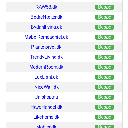
RAW58.dk
Besøg
BedreNætter.dk
Besøg
Bydahlliving.dk
Besøg
MøbelKompagniet.dk
Besøg
Plantetorvet.dk
Besøg
TrendyLiving.dk
Besøg
ModernRoom.dk
Besøg
LuxLight.dk
Besøg
NiceWall.dk
Besøg
Unishop.nu
Besøg
HaveHandel.dk
Besøg
Likehome.dk
Besøg
Møbler.dk
Besøg