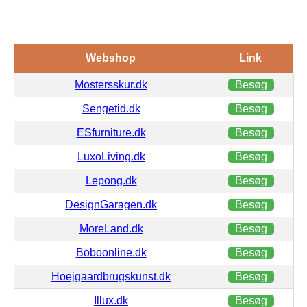
Webshop
Link
Mostersskur.dk
Besøg
Sengetid.dk
Besøg
ESfurniture.dk
Besøg
LuxoLiving.dk
Besøg
Lepong.dk
Besøg
DesignGaragen.dk
Besøg
MoreLand.dk
Besøg
Boboonline.dk
Besøg
Hoejgaardbrugskunst.dk
Besøg
Illux.dk
Besøg