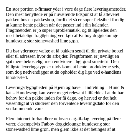
En stor portion e-firmaer yder i vore dage flere leveringsmetoder.
Den mest benyttede er på nuværende tidspunkt at få afleveret
pakken hos en pakkeshop, fordi det så er super fleksibelt for dig
at kunne hente pakken når det passer ind i din kalender.
Fragtmetoden er jo super uproblematisk, og tit ligeledes den
mest betalelige fragtløsning ved køb af Fatboy doggielounge
hundeseng stor stonewashed lime grøn.
Du bør ydermere vælge at få pakken sendt til din private bopæl
eller til adressen hvor du arbejder. Fragtformen er jævnligt en
sjat mere bekostelig, men endvidere i høj grad smertefri. Den
billigste leveringstype er utvivlsomt at hente produkterne selv,
som dog nødvendiggør at du opholder dig lige ved e-handlens
tilholdssted.
Leveringsdygtigheden på Hjem og have – Indretning – Hund &
kat – Hundeseng kan være meget relevant i tilfælde af at du har
behov for din pakke inden for få dage, og herved er det helt
væsentligt at vi studerer den forventede leveringsdato for den
vedkommende vare.
Flere internet forhandlere udlover dag-til-dag levering på flere
varer, eksempelvis Fatboy doggielounge hundeseng stor
stonewashed lime grøn, men glem ikke at det betinges af at