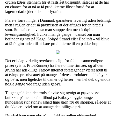
ordren køres igennem før et fastslået tidspunkt, således at de har
en chance for at nå at få produkterne fikset forud for at
lagermedarbejderne holder fyraften.
Flere e-forretninger i Danmark garanterer levering uden betaling,
men i reglen er det så præmissen at der aftages for en præcis
sum. Som alternativ bør man snuppe den mest letkøbte
leveringsmulighed, hvilket mange gange – uanset om man
befinder sig tæt på Køge, Solrød Strand eller Ebeltoft – vil blive
at få fragtmanden til at køre produkterne til en pakkeshop.
Det er i dag virkelig overkommeligt for folk at sammenligne
priser (via fx PriceRunner) fra flere online firmaer, og af den
grund har adskillige Fatboy internet foretagender været nødt til
at tvinge prisniveauet på mange af deres produkter – til babyer
og børn, men ligeledes til damer og herrer – en hel del, og endda
nogle gange yde fragt uden gebyr.
Til gengæld kan det trods alt vise sig nyttigt at prøve visse
butikker på nettet efter tilbud på Fatboy doggielounge
hundeseng stor stonewashed lime grøn før du shopper, således at
du ikke er i tvivl om at antage den billigste pris.
Du skal bare være obs på, at ifald en online virksomhed