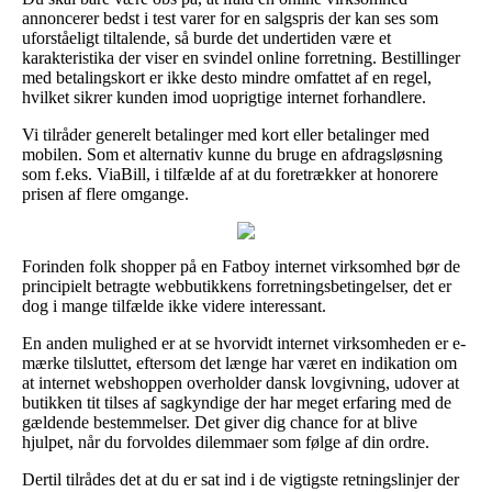
annoncerer bedst i test varer for en salgspris der kan ses som
uforståeligt tiltalende, så burde det undertiden være et
karakteristika der viser en svindel online forretning. Bestillinger
med betalingskort er ikke desto mindre omfattet af en regel,
hvilket sikrer kunden imod uoprigtige internet forhandlere.
Vi tilråder generelt betalinger med kort eller betalinger med
mobilen. Som et alternativ kunne du bruge en afdragsløsning
som f.eks. ViaBill, i tilfælde af at du foretrækker at honorere
prisen af flere omgange.
Forinden folk shopper på en Fatboy internet virksomhed bør de
principielt betragte webbutikkens forretningsbetingelser, det er
dog i mange tilfælde ikke videre interessant.
En anden mulighed er at se hvorvidt internet virksomheden er e-
mærke tilsluttet, eftersom det længe har været en indikation om
at internet webshoppen overholder dansk lovgivning, udover at
butikken tit tilses af sagkyndige der har meget erfaring med de
gældende bestemmelser. Det giver dig chance for at blive
hjulpet, når du forvoldes dilemmaer som følge af din ordre.
Dertil tilrådes det at du er sat ind i de vigtigste retningslinjer der