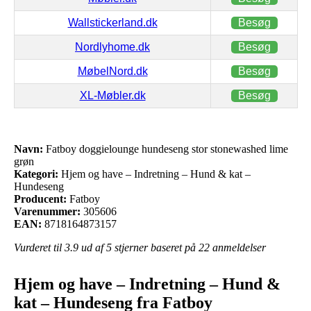
Wallstickerland.dk
Besøg
Nordlyhome.dk
Besøg
MøbelNord.dk
Besøg
XL-Møbler.dk
Besøg
Navn:
Fatboy doggielounge hundeseng stor stonewashed lime
grøn
Kategori:
Hjem og have – Indretning – Hund & kat –
Hundeseng
Producent:
Fatboy
Varenummer:
305606
EAN:
8718164873157
Vurderet til
3.9
ud af 5 stjerner baseret på
22
anmeldelser
Hjem og have – Indretning – Hund &
kat – Hundeseng fra Fatboy