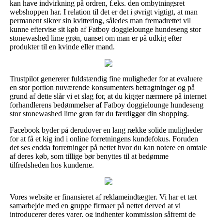
kan have indvirkning på ordren, f.eks. den ombytningsret
webshoppen har. I relation til det er det i øvrigt vigtigt, at man
permanent sikrer sin kvittering, således man fremadrettet vil
kunne eftervise sit køb af Fatboy doggielounge hundeseng stor
stonewashed lime grøn, uanset om man er på udkig efter
produkter til en kvinde eller mand.
Trustpilot genererer fuldstændig fine muligheder for at evaluere
en stor portion nuværende konsumenters betragtninger og på
grund af dette slår vi et slag for, at du kigger nærmere på internet
forhandlerens bedømmelser af Fatboy doggielounge hundeseng
stor stonewashed lime grøn før du færdiggør din shopping.
Facebook byder på derudover en lang række solide muligheder
for at få et kig ind i online forretningens kundefokus. Foruden
det ses endda forretninger på nettet hvor du kan notere en omtale
af deres køb, som tillige bør benyttes til at bedømme
tilfredsheden hos kunderne.
Vores website er finansieret af reklameindtægter. Vi har et tæt
samarbejde med en gruppe firmaer på nettet derved at vi
introducerer deres varer, og indhenter kommission såfremt de