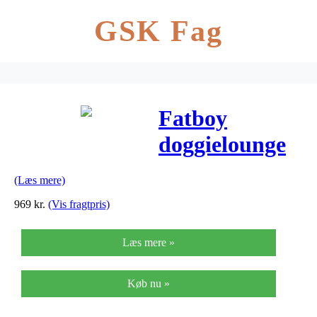
GSK Fag
Fatboy
doggielounge
hundeseng
(Læs mere)
stor
969
kr.
(Vis fragtpris)
stonewashed
Læs mere »
lime grøn
Køb nu »