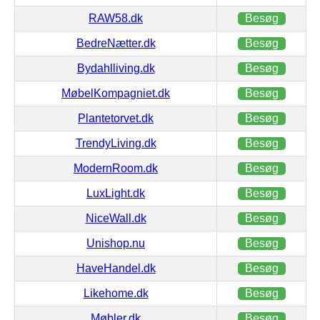
RAW58.dk
Besøg
BedreNætter.dk
Besøg
Bydahlliving.dk
Besøg
MøbelKompagniet.dk
Besøg
Plantetorvet.dk
Besøg
TrendyLiving.dk
Besøg
ModernRoom.dk
Besøg
LuxLight.dk
Besøg
NiceWall.dk
Besøg
Unishop.nu
Besøg
HaveHandel.dk
Besøg
Likehome.dk
Besøg
Møbler.dk
Besøg