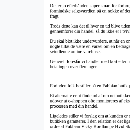
Det er jo efterhånden super smart for forbrug
formindske salgsværdien på en række af dere
fragt.
Trods dette kan det til hver en tid blive 
gennemfører din handel, så du ikke er i tvivl
Du skal blot ikke undervurdere, at når en on
nogle tilfælde være en varsel om en bedrage
svindlende online varehuse.
Generelt foreslår vi handler med kort eller 
betalingen over flere uger.
Forinden folk bestiller på en Fabbian butik 
Et alternativ er at finde ud af om netbutikke
udover at e-shoppen ofte monitoreres af eksp
processen med din handel.
Ligeledes stiller vi forslag om at kunden er
butikken garanterer. I den relation er det l
ordre af Fabbian Vicky Bordlampe Hvid Skær