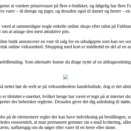
erne at vurdere prisniveauet på flere e-butikker, og følgelig har flere Fab
s varer – til drenge og piger, og desuden også til damer og herrer – en
tiden værd at sammenligne nogle enkelte online shops efter rabat på Fa
 om at antage den mest attraktive pris.
line butik annoncerer en vare til salg for en udsalgspris som kan ses so
risk online virksomhed. Shopping med kort er imidlertid en del af en an
mobilbetaling. Som alternativ kunne du drage nytte af en afdragsordning 
på nettet bør de reelt se på virksomhedens handelsaftale, dog er det alm
n er tilsluttet e-mærket, hvilket længe har været et tegn på at internet s
erter der behersker reglerne. Desuden giver det dig anledning til støtte
 obs på de elementære regler der kan have indvirkning på bestillingen, s
igeledes essesentielt, at man permanent gemmer sin e-mail kvittering, så
m, uafhængig om du søger efter varer til en herre eller dame.