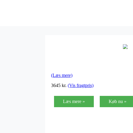
(Læs mere)
3645
kr.
(Vis fragtpris)
Læs mere »
Køb nu »