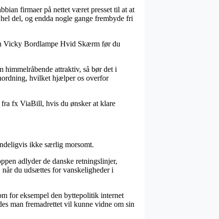
bian firmaer på nettet været presset til at at
 hel del, og endda nogle gange frembyde fri
bbian Vicky Bordlampe Hvid Skærm før du
m himmelråbende attraktiv, så bør det i
ordning, hvilket hjælper os overfor
fra fx ViaBill, hvis du ønsker at klare
indeligvis ikke særlig morsomt.
hoppen adlyder de danske retningslinjer,
, når du udsættes for vanskeligheder i
om for eksempel den byttepolitik internet
ledes man fremadrettet vil kunne vidne om sin