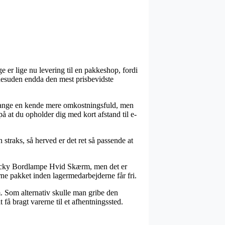
e er lige nu levering til en pakkeshop, fordi
desuden endda den mest prisbevidste
e gange en kende mere omkostningsfuld, men
å at du opholder dig med kort afstand til e-
raks, så herved er det ret så passende at
Vicky Bordlampe Hvid Skærm, men det er
rne pakket inden lagermedarbejderne får fri.
m. Som alternativ skulle man gribe den
 få bragt varerne til et afhentningssted.