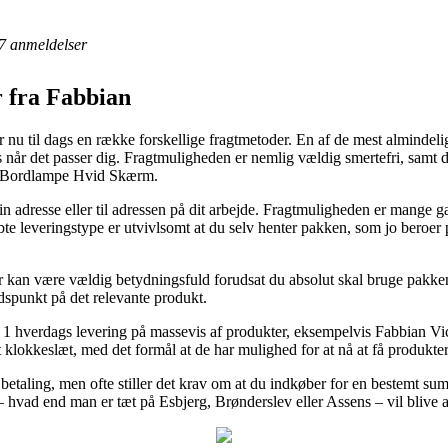
7
anmeldelser
 fra Fabbian
 nu til dags en række forskellige fragtmetoder. En af de mest almindelig
når det passer dig. Fragtmuligheden er nemlig vældig smertefri, samt 
y Bordlampe Hvid Skærm.
din adresse eller til adressen på dit arbejde. Fragtmuligheden er mang
bte leveringstype er utvivlsomt at du selv henter pakken, som jo beroer p
an være vældig betydningsfuld forudsat du absolut skal bruge pakken st
dspunkt på det relevante produkt.
 1 hverdags levering på massevis af produkter, eksempelvis Fabbian 
t klokkeslæt, med det formål at de har mulighed for at nå at få produkte
etaling, men ofte stiller det krav om at du indkøber for en bestemt su
t – hvad end man er tæt på Esbjerg, Brønderslev eller Assens – vil blive at