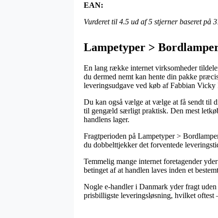
EAN:
Vurderet til
4.5
ud af 5 stjerner baseret på
3
Lampetyper > Bordlamper
En lang række internet virksomheder tildeler
du dermed nemt kan hente din pakke præcis 
leveringsudgave ved køb af Fabbian Vick
Du kan også vælge at vælge at få sendt til 
til gengæld særligt praktisk. Den mest letkø
handlens lager.
Fragtperioden på Lampetyper > Bordlamper k
du dobbelttjekker det forventede leveringsti
Temmelig mange internet foretagender yder
betinget af at handlen laves inden et bestem
Nogle e-handler i Danmark yder fragt uden b
prisbilligste leveringsløsning, hvilket oftes