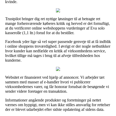
kvinde.
Trustpilot bringer dig ret nyttige løsninger til at betragte ret
mange forhenværende køberes kritik og herved er det fornuftigt,
at du verificerer online webshoppens vurderinger af Eva solo
kasserolle (1,1 ltr.) forud for at du bestiller.
Facebook yder lige så vel super passende genveje til at få indblik
i online shoppens troværdighed. I øvrigt er der nogle netbutikker
hvor kunder kan nedfælde en kritik af virksomhedens service,
hvilket tillige må tages i brug til at afveje tilfredsheden hos
kunderne.
Websitet er finansieret ved hjælp af annoncer. Vi arbejder tæt
sammen med masser af e-handler hvori vi publicerer
virksomhedernes varer, og får honorar forudsat de besøgende vi
sender videre foretager en transaktion.
Informationer angående produkter og forretninger på nettet
værnes om hyppigt, men vi kan ikke stilles ansvarlig for rettelser
der er blevet udarbejdet efter sidste opdatering af sidens data.