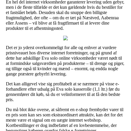
En hel del internet virksomheder garanterer levering uden gebyr,
men i de fleste tilfælde er det kun gældende hvis du bestiller for
et fastslået beløb. Desuden skal du snuppe den billigste
fragtmulighed, der ofte – om du er tæt på Næstved, Aabenraa
eller Assens – vil blive at få fragtfirmaet til at levere dine
produkter til et afhentningssted.
Det er jo yderst overkommeligt for alle og enhver at vurdere
prisniveauet hos diverse internet forretninger, og på grund af
dette har adskillige Eva solo online virksomheder været nødt til
at formindske salgsværdien på produkterne – til drenge og piger,
og tillige også til kvinder og mænd – enormt, og endda nogle
gange præstere gebyrfri levering.
Det kan alligevel vise sig profitabelt at se nærmere på visse e-
forhandlere efter udsalg på Eva solo kasserolle (1,1 ltr.) før du
gennemfører dit køb, så du er velinformeret til at få den bedste
pris.
Du må blot ikke overse, at såfremt en e-shop frembyder varer til
en pris som kan ses som ekstraordinært attraktiv, kan det for det
meste være et signal om en uægte internet webshop.
Kortbestillinger er dog indbefattet af en lovbestemmelse, der
begunstiger køberen overfor falske e-forretninger.