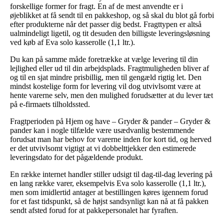
forskellige former for fragt. En af de mest anvendte er i
øjeblikket at få sendt til en pakkeshop, og så skal du blot gå forbi
efter produkterne når det passer dig bedst. Fragttypen er altså
ualmindeligt ligetil, og tit desuden den billigste leveringsløsning
ved køb af Eva solo kasserolle (1,1 ltr.).
Du kan på samme måde foretrække at vælge levering til din
lejlighed eller ud til din arbejdsplads. Fragtmuligheden bliver af
og til en sjat mindre prisbillig, men til gengæld rigtig let. Den
mindst kostelige form for levering vil dog utvivlsomt være at
hente varerne selv, men den mulighed forudsætter at du lever tæt
på e-firmaets tilholdssted.
Fragtperioden på Hjem og have – Gryder & pander – Gryder &
pander kan i nogle tilfælde være usædvanlig bestemmende
forudsat man har behov for varerne inden for kort tid, og herved
er det utvivlsomt vigtigt at vi dobbelttjekker den estimerede
leveringsdato for det pågældende produkt.
En række internet handler stiller udsigt til dag-til-dag levering på
en lang række varer, eksempelvis Eva solo kasserolle (1,1 ltr.),
men som imidlertid antager at bestillingen køres igennem forud
for et fast tidspunkt, så de højst sandsynligt kan nå at få pakken
sendt afsted forud for at pakkepersonalet har fyraften.