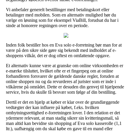
Vi anbefaler generelt bestillinger med betalingskort eller
betalinger med mobilen. Som en alternativ mulighed bør du
vælge en løsning som for eksempel ViaBill, forudsat du har i
sinde at honorere regningen over en periode.
Inden folk bestiller hos en Eva solo e-forretning bør man for at
være på den sikre side gøre sig bekendt med indholdet af e-
shoppens vilkår, det er dog oftest en omfattende opgave.
Et alternativ kunne være at granske om online virksomheden er
e-mærke tilsluttet, hvilket ofte er et fingerpeg om at online
forhandleren forsvarer de gældende danske regler, foruden at
online shoppen nu og da revurderes af jurister som er inde i
vilkårene på området. Dette er desuden din genvej til hjælpende
service, hvis du skulle få besvær som følge af din bestilling.
Dertil er det en hjælp at køber er klar over de grundlæggende
vedtægter der kan influere på købet, f.eks. hvilken
ombytningsrettighed e-forretningen lover. I den relation er det
ydermere relevant, at man stadig sikrer sin kvitteringsmail, så
man altid kan bevidne sin shopping af Eva solo kasserolle (1,1
ltr.), uafhængig om du skal købe en gave til en mand eller