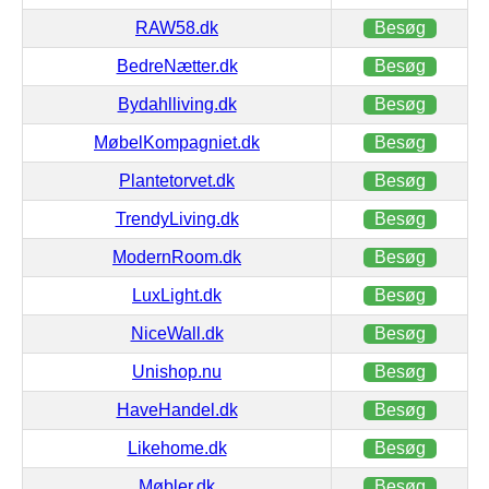
RAW58.dk
Besøg
BedreNætter.dk
Besøg
Bydahlliving.dk
Besøg
MøbelKompagniet.dk
Besøg
Plantetorvet.dk
Besøg
TrendyLiving.dk
Besøg
ModernRoom.dk
Besøg
LuxLight.dk
Besøg
NiceWall.dk
Besøg
Unishop.nu
Besøg
HaveHandel.dk
Besøg
Likehome.dk
Besøg
Møbler.dk
Besøg