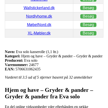
Wallstickerland.dk
Besøg
Nordlyhome.dk
Besøg
MøbelNord.dk
Besøg
XL-Møbler.dk
Besøg
Navn:
Eva solo kasserolle (1,1 ltr.)
Kategori:
Hjem og have – Gryder & pander – Gryder & pander
Producent:
Eva solo
Varenummer:
24677
EAN:
5706631062435
Vurderet til
3.5
ud af 5 stjerner baseret på
32
anmeldelser
Hjem og have – Gryder & pander –
Gryder & pander fra Eva solo
En del online virksomheder yder efterhånden en række