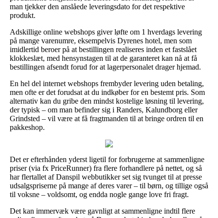
man tjekker den anslåede leveringsdato for det respektive
produkt.
Adskillige online webshops giver løfte om 1 hverdags levering
på mange varenumre, eksempelvis Dyrenes hotel, men som
imidlertid beroer på at bestillingen realiseres inden et fastslået
klokkeslæt, med hensynstagen til at de garanteret kan nå at få
bestillingen afsendt forud for at lagerpersonalet drager hjemad.
En hel del internet webshops frembyder levering uden betaling,
men ofte er det forudsat at du indkøber for en bestemt pris. Som
alternativ kan du gribe den mindst kostelige løsning til levering,
der typisk – om man befinder sig i Randers, Kalundborg eller
Grindsted – vil være at få fragtmanden til at bringe ordren til en
pakkeshop.
Det er efterhånden yderst ligetil for forbrugerne at sammenligne
priser (via fx PriceRunner) fra flere forhandlere på nettet, og så
har flertallet af Danspil webbutikker set sig tvunget til at presse
udsalgspriserne på mange af deres varer – til børn, og tillige også
til voksne – voldsomt, og endda nogle gange love fri fragt.
Det kan immervæk være gavnligt at sammenligne indtil flere