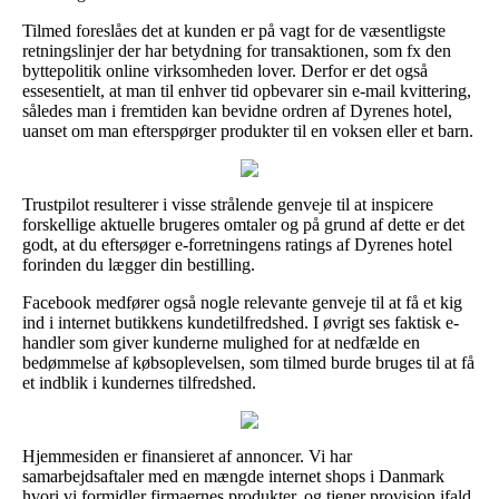
Tilmed foreslåes det at kunden er på vagt for de væsentligste
retningslinjer der har betydning for transaktionen, som fx den
byttepolitik online virksomheden lover. Derfor er det også
essesentielt, at man til enhver tid opbevarer sin e-mail kvittering,
således man i fremtiden kan bevidne ordren af Dyrenes hotel,
uanset om man efterspørger produkter til en voksen eller et barn.
Trustpilot resulterer i visse strålende genveje til at inspicere
forskellige aktuelle brugeres omtaler og på grund af dette er det
godt, at du eftersøger e-forretningens ratings af Dyrenes hotel
forinden du lægger din bestilling.
Facebook medfører også nogle relevante genveje til at få et kig
ind i internet butikkens kundetilfredshed. I øvrigt ses faktisk e-
handler som giver kunderne mulighed for at nedfælde en
bedømmelse af købsoplevelsen, som tilmed burde bruges til at få
et indblik i kundernes tilfredshed.
Hjemmesiden er finansieret af annoncer. Vi har
samarbejdsaftaler med en mængde internet shops i Danmark
hvori vi formidler firmaernes produkter, og tjener provision ifald