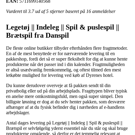
EAN:
5711699140568
Vurderet til
3.7
ud af 5 stjerner baseret på
16
anmeldelser
Legetøj || Indeleg || Spil & puslespil ||
Brætspil fra Danspil
De fleste online butikker tilbyder efterhånden flere fragtmetoder.
En af de mest benyttede er for nærværende levering til en
pakkeshop, fordi det så er super fleksibelt for dig at kunne hente
produkterne når det passer ind i din kalender. Fragtmuligheden
er altså usædvanlig fremkommelig, og oftest tilmed den mest
letkøbte mulighed for levering ved køb af Dyrenes hotel.
Du kunne derudover overveje at få pakken sendt til din
privatbolig eller ud på din arbejdsplads. Fragttypen bliver typisk
en anelse mere omkostningsfuld, men også super simpel. Den
billigste løsning er dog at du selv henter pakken, som desværre
afhænger af at du fysisk befinder dig i nærheden af e-handlens
arbejdslager.
Antal dages levering på Legetøj || Indeleg || Spil & puslespil ||
Brætspil er selvfølgelig yderst essentiel når du står og skal bruge
produkterne omgående, så derfor er det temmelig relevant at