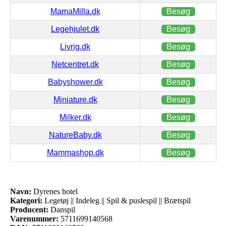
MamaMilla.dk
Besøg
Legehjulet.dk
Besøg
Livrig.dk
Besøg
Netcentret.dk
Besøg
Babyshower.dk
Besøg
Miniature.dk
Besøg
Milker.dk
Besøg
NatureBaby.dk
Besøg
Mammashop.dk
Besøg
Navn:
Dyrenes hotel
Kategori:
Legetøj || Indeleg || Spil & puslespil || Brætspil
Producent:
Danspil
Varenummer:
5711699140568