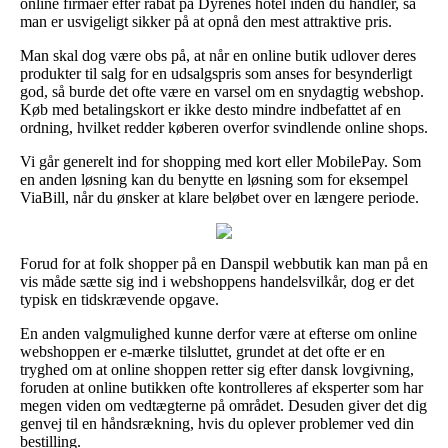
online firmaer efter rabat på Dyrenes hotel inden du handler, så
man er usvigeligt sikker på at opnå den mest attraktive pris.
Man skal dog være obs på, at når en online butik udlover deres
produkter til salg for en udsalgspris som anses for besynderligt
god, så burde det ofte være en varsel om en snydagtig webshop.
Køb med betalingskort er ikke desto mindre indbefattet af en
ordning, hvilket redder køberen overfor svindlende online shops.
Vi går generelt ind for shopping med kort eller MobilePay. Som
en anden løsning kan du benytte en løsning som for eksempel
ViaBill, når du ønsker at klare beløbet over en længere periode.
Forud for at folk shopper på en Danspil webbutik kan man på en
vis måde sætte sig ind i webshoppens handelsvilkår, dog er det
typisk en tidskrævende opgave.
En anden valgmulighed kunne derfor være at efterse om online
webshoppen er e-mærke tilsluttet, grundet at det ofte er en
tryghed om at online shoppen retter sig efter dansk lovgivning,
foruden at online butikken ofte kontrolleres af eksperter som har
megen viden om vedtægterne på området. Desuden giver det dig
genvej til en håndsrækning, hvis du oplever problemer ved din
bestilling.