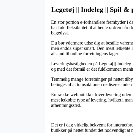
Legetøj || Indeleg || Spil & 
En stor portion e-forhandlere frembyder i da
har fuld fleksibilitet til at hente ordren nå
bagedyst.
Du bør ydermere udse dig at bestille varerne 
men endda super smart. Den mest letkøbte l
afstand til online forretningens lager.
Leveringshastigheden på Legetøj || Indeleg |
og med det formål er det fuldkommen menings
Temmelig mange forretninger på nettet til
betinges af at transaktionen realiseres inden
En række webbutikker lover levering uden bet
mest letkøbte type af levering, hvilket i man
afhentningssted.
Det er i dag virkelig bekvemt for internetbru
butikker på nettet fundet det nødvendigt at 