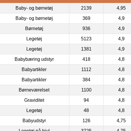
Baby- og børnetøj
2139
4,95
Baby- og børnetøj
369
4,9
Børnetøj
936
4,9
Legetøj
5123
4,9
Legetøj
1381
4,9
Babybæring udstyr
418
4,8
Babyartikler
1112
4,8
Babyartikler
384
4,8
Børneværelset
1100
4,8
Graviditet
94
4,8
Legetøj
48
4,8
Babyudstyr
126
4,75
Legetøj på hjul
3725
4,75