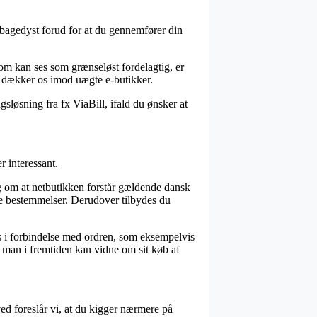
re bagedyst forud for at du gennemfører din
om kan ses som grænseløst fordelagtig, er
et dækker os imod uægte e-butikker.
sløsning fra fx ViaBill, ifald du ønsker at
 interessant.
g om at netbutikken forstår gældende dansk
e bestemmelser. Derudover tilbydes du
 i forbindelse med ordren, som eksempelvis
es man i fremtiden kan vidne om sit køb af
ed foreslår vi, at du kigger nærmere på