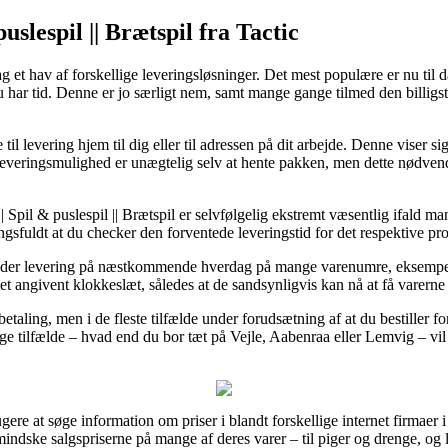
puslespil || Brætspil fra Tactic
g et hav af forskellige leveringsløsninger. Det mest populære er nu til d
r du har tid. Denne er jo særligt nem, samt mange gange tilmed den billig
til levering hjem til dig eller til adressen på dit arbejde. Denne viser s
everingsmulighed er unægtelig selv at hente pakken, men dette nødvend
| Spil & puslespil || Brætspil er selvfølgelig ekstremt væsentlig ifald ma
fuldt at du checker den forventede leveringstid for det respektive pr
byder levering på næstkommende hverdag på mange varenumre, eksempelv
 et angivent klokkeslæt, således at de sandsynligvis kan nå at få varerne 
aling, men i de fleste tilfælde under forudsætning af at du bestiller f
ge tilfælde – hvad end du bor tæt på Vejle, Aabenraa eller Lemvig – vil b
gere at søge information om priser i blandt forskellige internet firmaer 
mindske salgspriserne på mange af deres varer – til piger og drenge, og l