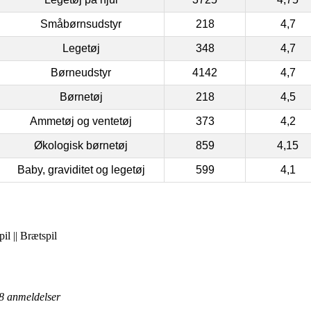
Småbørnsudstyr
218
4,7
Legetøj
348
4,7
Børneudstyr
4142
4,7
Børnetøj
218
4,5
Ammetøj og ventetøj
373
4,2
Økologisk børnetøj
859
4,15
Baby, graviditet og legetøj
599
4,1
il || Brætspil
8
anmeldelser