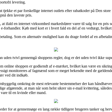
ortofri levering.
 at tjekke et par forskellige internet outlets efter rabatkoder på Den sto
opnå den laveste pris.
 ifald en internet virksomhed markedsfører varer til salg for en pris s
 e-forhandler. Køb med kort er i hvert fald en del af en vedtægt, hvilk
betaling. Som en alternativ mulighed kan du drage fordel af en afbetaling
n uden tvivl gennemgå shoppens regler, dog er det uden tvivl ikke super
 om online shoppen er godkendt af e-mærket, hvilket kan være en sikrin
mæssigt monitoreres af fagmænd som er meget bekendte med de gældend
ær ved dit indkøb.
r omhyggelig omkring de mest relevante bestemmelser der kan håndhæves
llige afgørende, at man når som helst sikrer sin e-mail kvittering, såled
are til en kvinde eller mand.
gheder for at gennemsøge en lang række tidligere brugeres tanker og herv