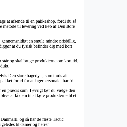
ags at afsende til en pakkeshop, fordi du så
ste metode til levering ved køb af Den store
ig gennemsnitligt en smule mindre prisbillig,
iggør at du fysisk befinder dig med kort
n står og skal bruge produkterne om kort tid,
odukt.
is Den store bagedyst, som trods alt
pakket forud for at lagerpersonalet har fri.
or en præcis sum. I øvrigt bør du vælge den
live at få dem til at køre produkterne til et
i Danmark, og så har de fleste Tactic
igeledes til damer og herrer –