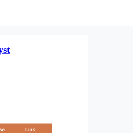
yst
se
Link