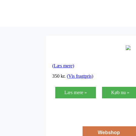
(Læs mere)
350
kr.
(Vis fragtpris)
Læs mere »
Køb nu »
Webshop