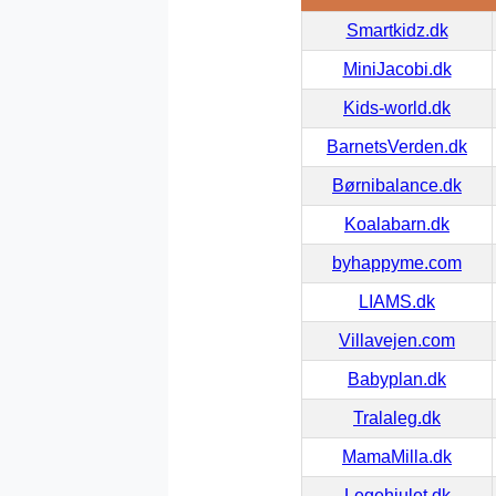
Smartkidz.dk
MiniJacobi.dk
Kids-world.dk
BarnetsVerden.dk
Børnibalance.dk
Koalabarn.dk
byhappyme.com
LIAMS.dk
Villavejen.com
Babyplan.dk
Tralaleg.dk
MamaMilla.dk
Legehjulet.dk