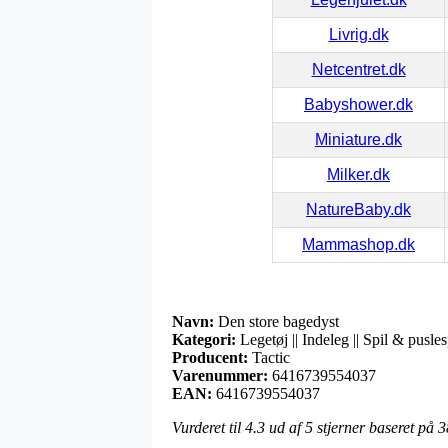
Livrig.dk
Netcentret.dk
Babyshower.dk
Miniature.dk
Milker.dk
NatureBaby.dk
Mammashop.dk
Navn:
Den store bagedyst
Kategori:
Legetøj || Indeleg || Spil & puslesp
Producent:
Tactic
Varenummer:
6416739554037
EAN:
6416739554037
Vurderet til
4.3
ud af 5 stjerner baseret på
3