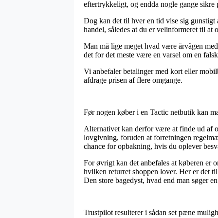
eftertrykkeligt, og endda nogle gange sikre p
Dog kan det til hver en tid vise sig gunstigt
handel, således at du er velinformeret til at 
Man må lige meget hvad være årvågen med, at
det for det meste være en varsel om en falsk
Vi anbefaler betalinger med kort eller mobil
afdrage prisen af flere omgange.
Før nogen køber i en Tactic netbutik kan ma
Alternativet kan derfor være at finde ud af
lovgivning, foruden at forretningen regel
chance for opbakning, hvis du oplever besv
For øvrigt kan det anbefales at køberen e
hvilken returret shoppen lover. Her er det ti
Den store bagedyst, hvad end man søger en v
Trustpilot resulterer i sådan set pæne muli