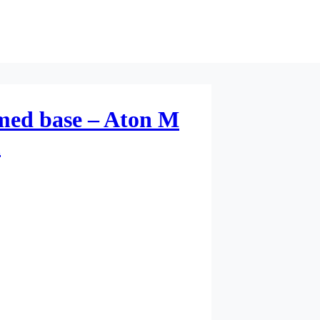
med base – Aton M
m