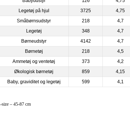
Babyudstyr
126
4,75
Legetøj på hjul
3725
4,75
Småbørnsudstyr
218
4,7
Legetøj
348
4,7
Børneudstyr
4142
4,7
Børnetøj
218
4,5
Ammetøj og ventetøj
373
4,2
Økologisk børnetøj
859
4,15
Baby, graviditet og legetøj
599
4,1
-size – 45-87 cm