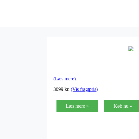
(Læs mere)
3099
kr.
(Vis fragtpris)
Læs mere »
Køb nu »