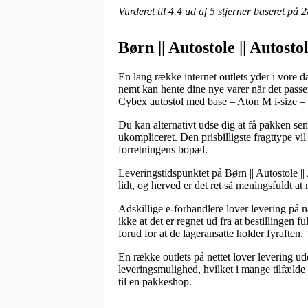
Vurderet til
4.4
ud af 5 stjerner baseret på
2
Børn || Autostole || Autost
En lang række internet outlets yder i vore 
nemt kan hente dine nye varer når det passer
Cybex autostol med base – Aton M i-size –
Du kan alternativt udse dig at få pakken sen
ukompliceret. Den prisbilligste fragttype vi
forretningens bopæl.
Leveringstidspunktet på Børn || Autostole ||
lidt, og herved er det ret så meningsfuldt a
Adskillige e-forhandlere lover levering på
ikke at det er regnet ud fra at bestillingen 
forud for at de lageransatte holder fyraften.
En række outlets på nettet lover levering ud
leveringsmulighed, hvilket i mange tilfælde 
til en pakkeshop.