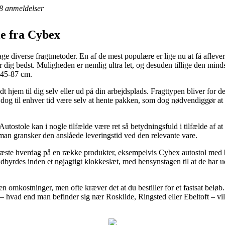
8
anmeldelser
ole fra Cybex
dage diverse fragtmetoder. En af de mest populære er lige nu at få afle
 dig bedst. Muligheden er nemlig ultra let, og desuden tillige den mind
 45-87 cm.
dt hjem til dig selv eller ud på din arbejdsplads. Fragttypen bliver for
l dog til enhver tid være selv at hente pakken, som dog nødvendiggør at 
 Autostole kan i nogle tilfælde være ret så betydningsfuld i tilfælde af 
t man gransker den anslåede leveringstid ved den relevante vare.
 næste hverdag på en række produkter, eksempelvis Cybex autostol med
fuldbyrdes inden et nøjagtigt klokkeslæt, med hensynstagen til at de har u
en omkostninger, men ofte kræver det at du bestiller for et fastsat belø
– hvad end man befinder sig nær Roskilde, Ringsted eller Ebeltoft – vil 