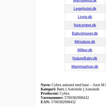
MamaMilla.dk
Legehjulet.dk
Livrig.dk
Netcentret.dk
Babyshower.dk
Miniature.dk
Milker.dk
NatureBaby.dk
Mammashop.dk
Navn:
Cybex autostol med base – Aton M i
Kategori:
Børn || Autostole || Autostole
Producent:
Cybex
Varenummer:
5700382998432
EAN:
5700382998432