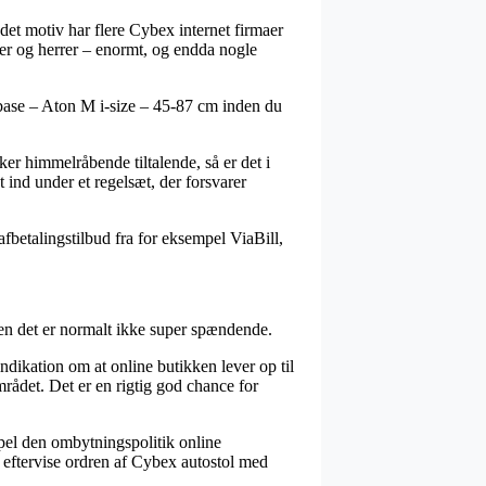
 det motiv har flere Cybex internet firmaer
mer og herrer – enormt, og endda nogle
d base – Aton M i-size – 45-87 cm inden du
r himmelråbende tiltalende, så er det i
 ind under et regelsæt, der forsvarer
fbetalingstilbud fra for eksempel ViaBill,
en det er normalt ikke super spændende.
dikation om at online butikken lever op til
rådet. Det er en rigtig god chance for
pel den ombytningspolitik online
an eftervise ordren af Cybex autostol med