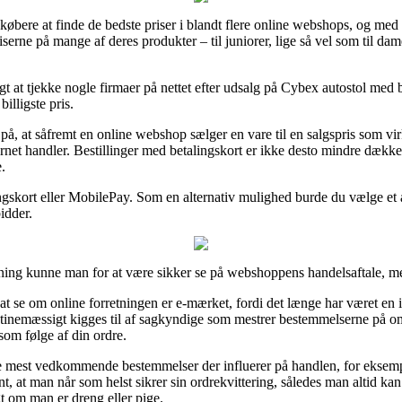
r købere at finde de bedste priser i blandt flere online webshops, og med
serne på mange af deres produkter – til juniorer, lige så vel som til da
igt at tjekke nogle firmaer på nettet efter udsalg på Cybex autostol me
illigste pris.
at såfremt en online webshop sælger en vare til en salgspris som virke
ernet handler. Bestillinger med betalingskort er ikke desto mindre dækket
.
gskort eller MobilePay. Som en alternativ mulighed burde du vælge et a
bidder.
tning kunne man for at være sikker se på webshoppens handelsaftale, m
se om online forretningen er e-mærket, fordi det længe har været en in
tinemæssigt kigges til af sagkyndige som mestrer bestemmelserne på om
som følge af din ordre.
i de mest vedkommende bestemmelser der influerer på handlen, for eksem
ant, at man når som helst sikrer sin ordrekvittering, således man altid k
t om man er dreng eller pige.