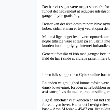
Det har vist sig at være meget smertefrit fo
fundet det nødvendigt at reducere udsalgspri
gange tilbyde gratis fragt.
Derfor kan det ikke desto mindre blive nytt
køber, sådan at man er tryg ved at opnå den b
Man må lige meget hvad være opmærksom på, 
nogle tilfælde være et tegn på en uærlig int
kunden imod uoprigtige internet forhandlere
Generelt foreslår vi køb med gængse betalin
ifald du har i sinde at afdrage prisen i flere 
Inden folk shopper i en Cybex online forre
En anden valgmulighed kunne måske være at 
dansk lovgivning, foruden at netbutikken ru
assistance, hvis du møder problemstillinger 
Ligeså anbefaler vi at køberen er sat ind 
forretningen lover. Her er det i øvrigt relev
base – Aton M i-size – 45-87 cm, ligegyldig