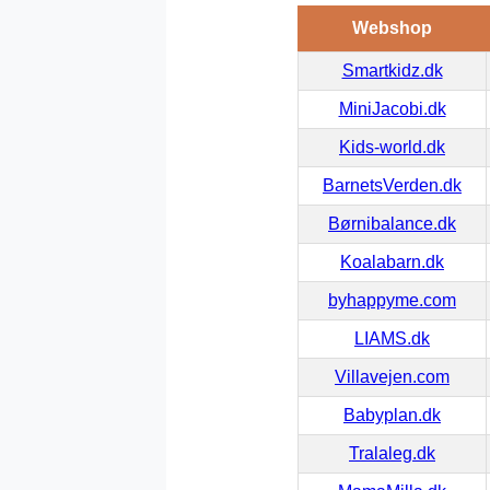
Webshop
Smartkidz.dk
MiniJacobi.dk
Kids-world.dk
BarnetsVerden.dk
Børnibalance.dk
Koalabarn.dk
byhappyme.com
LIAMS.dk
Villavejen.com
Babyplan.dk
Tralaleg.dk