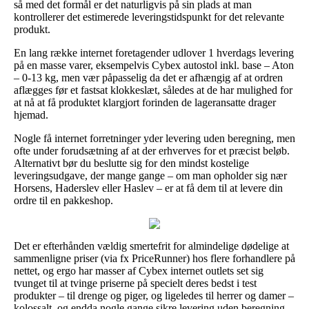
så med det formål er det naturligvis på sin plads at man
kontrollerer det estimerede leveringstidspunkt for det relevante
produkt.
En lang række internet foretagender udlover 1 hverdags levering
på en masse varer, eksempelvis Cybex autostol inkl. base – Aton
– 0-13 kg, men vær påpasselig da det er afhængig af at ordren
aflægges før et fastsat klokkeslæt, således at de har mulighed for
at nå at få produktet klargjort forinden de lageransatte drager
hjemad.
Nogle få internet forretninger yder levering uden beregning, men
ofte under forudsætning af at der erhverves for et præcist beløb.
Alternativt bør du beslutte sig for den mindst kostelige
leveringsudgave, der mange gange – om man opholder sig nær
Horsens, Haderslev eller Haslev – er at få dem til at levere din
ordre til en pakkeshop.
Det er efterhånden vældig smertefrit for almindelige dødelige at
sammenligne priser (via fx PriceRunner) hos flere forhandlere på
nettet, og ergo har masser af Cybex internet outlets set sig
tvunget til at tvinge priserne på specielt deres bedst i test
produkter – til drenge og piger, og ligeledes til herrer og damer –
kolossalt, og endda nogle gange sikre levering uden beregning.