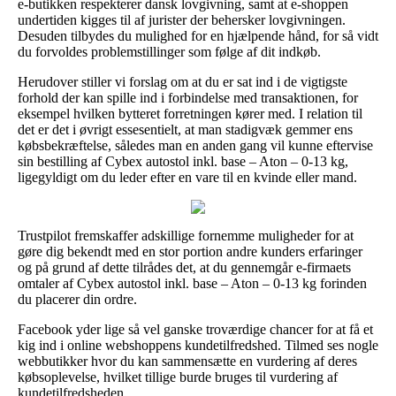
e-butikken respekterer dansk lovgivning, samt at e-shoppen
undertiden kigges til af jurister der behersker lovgivningen.
Desuden tilbydes du mulighed for en hjælpende hånd, for så vidt
du forvoldes problemstillinger som følge af dit indkøb.
Herudover stiller vi forslag om at du er sat ind i de vigtigste
forhold der kan spille ind i forbindelse med transaktionen, for
eksempel hvilken bytteret forretningen kører med. I relation til
det er det i øvrigt essesentielt, at man stadigvæk gemmer ens
købsbekræftelse, således man en anden gang vil kunne eftervise
sin bestilling af Cybex autostol inkl. base – Aton – 0-13 kg,
ligegyldigt om du leder efter en vare til en kvinde eller mand.
Trustpilot fremskaffer adskillige fornemme muligheder for at
gøre dig bekendt med en stor portion andre kunders erfaringer
og på grund af dette tilrådes det, at du gennemgår e-firmaets
omtaler af Cybex autostol inkl. base – Aton – 0-13 kg forinden
du placerer din ordre.
Facebook yder lige så vel ganske troværdige chancer for at få et
kig ind i online webshoppens kundetilfredshed. Tilmed ses nogle
webbutikker hvor du kan sammensætte en vurdering af deres
købsoplevelse, hvilket tillige burde bruges til vurdering af
kundetilfredsheden.