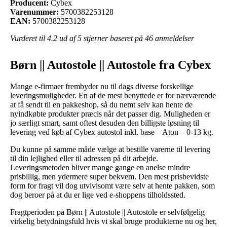
Producent:
Cybex
Varenummer:
5700382253128
EAN:
5700382253128
Vurderet til
4.2
ud af 5 stjerner baseret på
46
anmeldelser
Børn || Autostole || Autostole fra Cybex
Mange e-firmaer frembyder nu til dags diverse forskellige
leveringsmuligheder. En af de mest benyttede er for nærværende
at få sendt til en pakkeshop, så du nemt selv kan hente de
nyindkøbte produkter præcis når det passer dig. Muligheden er
jo særligt smart, samt oftest desuden den billigste løsning til
levering ved køb af Cybex autostol inkl. base – Aton – 0-13 kg.
Du kunne på samme måde vælge at bestille varerne til levering
til din lejlighed eller til adressen på dit arbejde.
Leveringsmetoden bliver mange gange en anelse mindre
prisbillig, men ydermere super bekvem. Den mest prisbevidste
form for fragt vil dog utvivlsomt være selv at hente pakken, som
dog beroer på at du er lige ved e-shoppens tilholdssted.
Fragtperioden på Børn || Autostole || Autostole er selvfølgelig
virkelig betydningsfuld hvis vi skal bruge produkterne nu og her,