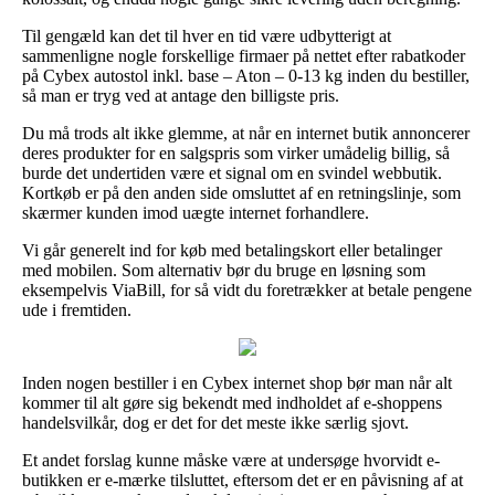
Til gengæld kan det til hver en tid være udbytterigt at
sammenligne nogle forskellige firmaer på nettet efter rabatkoder
på Cybex autostol inkl. base – Aton – 0-13 kg inden du bestiller,
så man er tryg ved at antage den billigste pris.
Du må trods alt ikke glemme, at når en internet butik annoncerer
deres produkter for en salgspris som virker umådelig billig, så
burde det undertiden være et signal om en svindel webbutik.
Kortkøb er på den anden side omsluttet af en retningslinje, som
skærmer kunden imod uægte internet forhandlere.
Vi går generelt ind for køb med betalingskort eller betalinger
med mobilen. Som alternativ bør du bruge en løsning som
eksempelvis ViaBill, for så vidt du foretrækker at betale pengene
ude i fremtiden.
Inden nogen bestiller i en Cybex internet shop bør man når alt
kommer til alt gøre sig bekendt med indholdet af e-shoppens
handelsvilkår, dog er det for det meste ikke særlig sjovt.
Et andet forslag kunne måske være at undersøge hvorvidt e-
butikken er e-mærke tilsluttet, eftersom det er en påvisning af at