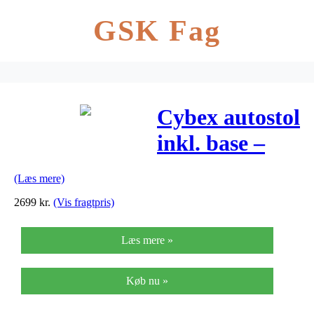
GSK Fag
Cybex autostol
inkl. base –
Aton – 0-13 kg
(Læs mere)
2699
kr.
(Vis fragtpris)
Læs mere »
Køb nu »