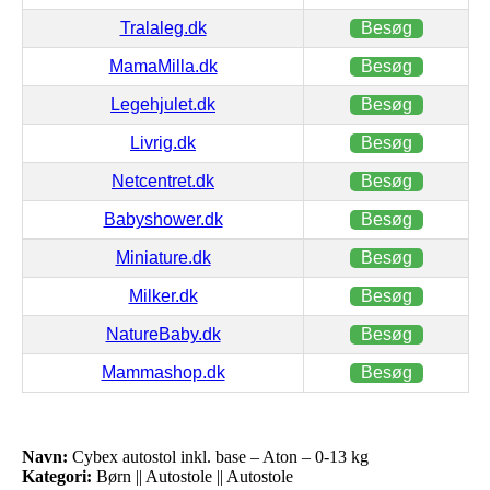
Tralaleg.dk
Besøg
MamaMilla.dk
Besøg
Legehjulet.dk
Besøg
Livrig.dk
Besøg
Netcentret.dk
Besøg
Babyshower.dk
Besøg
Miniature.dk
Besøg
Milker.dk
Besøg
NatureBaby.dk
Besøg
Mammashop.dk
Besøg
Navn:
Cybex autostol inkl. base – Aton – 0-13 kg
Kategori:
Børn || Autostole || Autostole