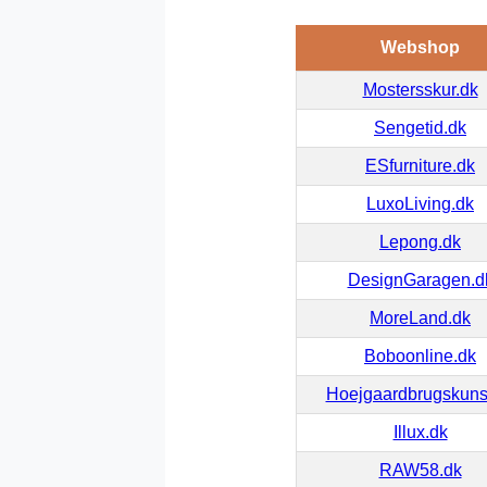
Webshop
Mostersskur.dk
Sengetid.dk
ESfurniture.dk
LuxoLiving.dk
Lepong.dk
DesignGaragen.d
MoreLand.dk
Boboonline.dk
Hoejgaardbrugskuns
Illux.dk
RAW58.dk