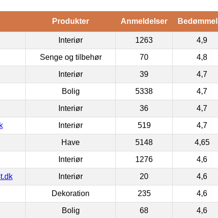
Produkter
Anmeldelser
Bedømmel
Interiør
1263
4,9
Senge og tilbehør
70
4,8
Interiør
39
4,7
Bolig
5338
4,7
Interiør
36
4,7
k
Interiør
519
4,7
Have
5148
4,65
Interiør
1276
4,6
t.dk
Interiør
20
4,6
Dekoration
235
4,6
Bolig
68
4,6