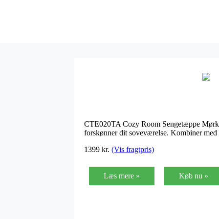
CTE020TA Cozy Room Sengetæppe Mørk grå 24
forskønner dit soveværelse. Kombiner med 
1399
kr.
(Vis fragtpris)
Læs mere »
Køb nu »