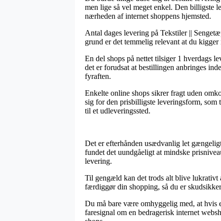
men lige så vel meget enkel. Den billigste 
nærheden af internet shoppens hjemsted.
Antal dages levering på Tekstiler || Senget
grund er det temmelig relevant at du kigger
En del shops på nettet tilsiger 1 hverdags
det er forudsat at bestillingen anbringes in
fyraften.
Enkelte online shops sikrer fragt uden omkos
sig for den prisbilligste leveringsform, som t
til et udleveringssted.
Det er efterhånden usædvanlig let gængeligt
fundet det uundgåeligt at mindske prisniveau
levering.
Til gengæld kan det trods alt blive lukrat
færdiggør din shopping, så du er skudsikker 
Du må bare være omhyggelig med, at hvis en 
faresignal om en bedragerisk internet websh