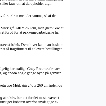
tiller krav om at du opholder dig i
hov for ordren med det samme, så af den
pe Mørk grå 240 x 260 cm, men glem ikke at
ederet forud for at pakkemedarbejderne har
et præcist beløb. Derudover kan man beslutte
at få fragtfirmaet til at levere bestillingen
ølgelig har utallige Cozy Room e-firmaer
igt, og endda nogle gange byde på gebyrfri
Sengetæppe Mørk grå 240 x 260 cm inden du
attraktiv, bør det for det meste være et
gunstiger køberen overfor snydagtige e-