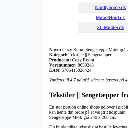
Nordlyhome.dk
MøbelNord.dk
XL-Møbler.dk
Navn:
Cozy Room Sengetæppe Mørk grå 2
Kategori:
Tekstiler || Sengetæpper
Producent:
Cozy Room
Varenummer:
8639248
EAN:
5706415026424
Vurderet til
4.7
ud af 5 stjerner baseret på
4
Tekstiler || Sengetæpper 
En stor portion online shops udlover i øjebl
kan hente din ordre på et valgfrit tidspunk
Sengetæppe Mørk grå 240 x 260 cm.
Du burde tillige udse dig at bestille leveri