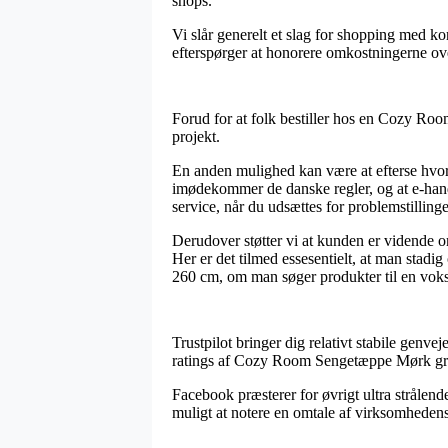
shops.
Vi slår generelt et slag for shopping med k
efterspørger at honorere omkostningerne ove
Forud for at folk bestiller hos en Cozy Room
projekt.
En anden mulighed kan være at efterse hvor
imødekommer de danske regler, og at e-hand
service, når du udsættes for problemstillinge
Derudover støtter vi at kunden er vidende om
Her er det tilmed essesentielt, at man sta
260 cm, om man søger produkter til en vokse
Trustpilot bringer dig relativt stabile genve
ratings af Cozy Room Sengetæppe Mørk grå
Facebook præsterer for øvrigt ultra strålende 
muligt at notere en omtale af virksomhedens s