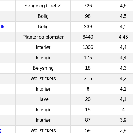
Senge og tilbehør
726
4,6
Bolig
98
4,5
dk
Bolig
239
4,5
Planter og blomster
6440
4,45
Interiør
1306
4,4
Interiør
175
4,4
Belysning
18
4,3
Wallstickers
215
4,2
Interiør
6
4,1
Have
20
4,1
Interiør
15
4
Interiør
87
3,9
k
Wallstickers
59
3,9