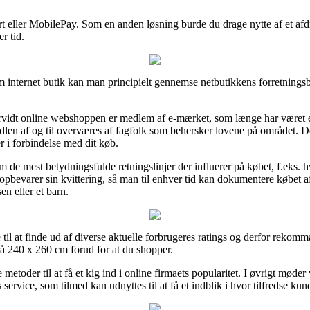
ort eller MobilePay. Som en anden løsning burde du drage nytte af et afd
r tid.
 internet butik kan man principielt gennemse netbutikkens forretningsbe
vidt online webshoppen er medlem af e-mærket, som længe har været en
len af og til overværes af fagfolk som behersker lovene på området. De
r i forbindelse med dit køb.
 de mest betydningsfulde retningslinjer der influerer på købet, f.eks. h
dig opbevarer sin kvittering, så man til enhver tid kan dokumentere kø
n eller et barn.
je til at finde ud af diverse aktuelle forbrugeres ratings og derfor rekom
 240 x 260 cm forud for at du shopper.
metoder til at få et kig ind i online firmaets popularitet. I øvrigt møder
ervice, som tilmed kan udnyttes til at få et indblik i hvor tilfredse kun