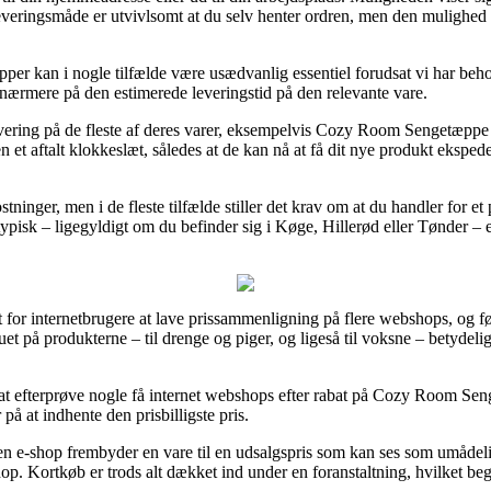
leveringsmåde er utvivlsomt at du selv henter ordren, men den mulighed s
æpper kan i nogle tilfælde være usædvanlig essentiel forudsat vi har be
 nærmere på den estimerede leveringstid på den relevante vare.
 levering på de fleste af deres varer, eksempelvis Cozy Room Sengetæp
den et aftalt klokkeslæt, således at de kan nå at få dit nye produkt eksp
tninger, men i de fleste tilfælde stiller det krav om at du handler for 
ypisk – ligegyldigt om du befinder sig i Køge, Hillerød eller Tønder – er 
 for internetbrugere at lave prissammenligning på flere webshops, og f
et på produkterne – til drenge og piger, og ligeså til voksne – betydel
ivt at efterprøve nogle få internet webshops efter rabat på Cozy Room 
på at indhente den prisbilligste pris.
e-shop frembyder en vare til en udsalgspris som kan ses som umådelig 
op. Kortkøb er trods alt dækket ind under en foranstaltning, hvilket be