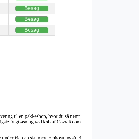
Besøg
Besøg
Besøg
levering til en pakkeshop, hvor du så nemt
lligste fragtløsning ved køb af Cozy Room
sig undertiden en sjat mere omkostningsfuld,