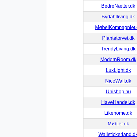
BedreNætter.dk
Bydahlliving.dk
MøbelKompagniet.
Plantetorvet.dk
TrendyLiving.dk
ModernRoom.dk
LuxLight.dk
NiceWall.dk
Unishop.nu
HaveHandel.dk
Likehome.dk
Møbler.dk
Wallstickerland.d