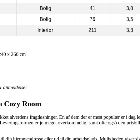
Bolig
41
3,8
Bolig
76
3,5
Interiør
211
3,3
40 x 260 cm
1
anmeldelser
fra Cozy Room
ikket alverdens fragtløsninger. En af dem der er mest populær er i dag 
t. Leveringsformen er jo meget overkommelig, samt ofte også den prisbi
ng til din hjemmeadresse eller ud til din arbejdsplads. Muligheden viser 