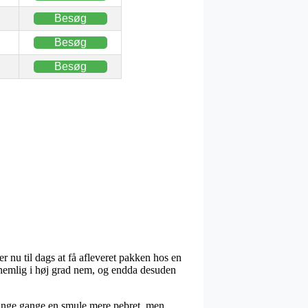
Besøg
Besøg
Besøg
er nu til dags at få afleveret pakken hos en
er nemlig i høj grad nem, og endda desuden
.
 mange gange en smule mere pebret, men