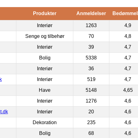
Produkter
Anmeldelser
Bedømmel
Interiør
1263
4,9
Senge og tilbehør
70
4,8
Interiør
39
4,7
Bolig
5338
4,7
Interiør
36
4,7
k
Interiør
519
4,7
Have
5148
4,65
Interiør
1276
4,6
t.dk
Interiør
20
4,6
Dekoration
235
4,6
Bolig
68
4,6