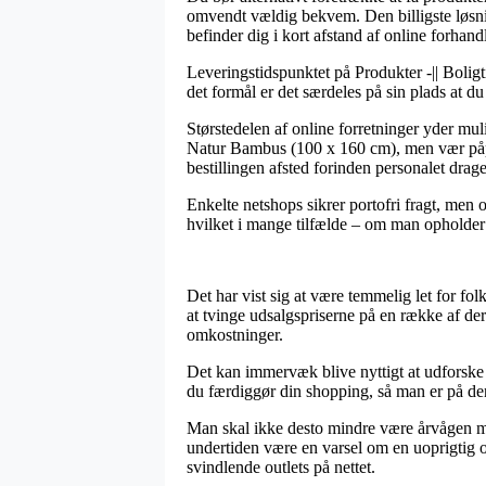
omvendt vældig bekvem. Den billigste løsnin
befinder dig i kort afstand af online forhand
Leveringstidspunktet på Produkter -|| Boligt
det formål er det særdeles på sin plads at d
Størstedelen af online forretninger yder m
Natur Bambus (100 x 160 cm), men vær påpass
bestillingen afsted forinden personalet drag
Enkelte netshops sikrer portofri fragt, men 
hvilket i mange tilfælde – om man opholder si
Det har vist sig at være temmelig let for fol
at tvinge udsalgspriserne på en række af de
omkostninger.
Det kan immervæk blive nyttigt at udforske
du færdiggør din shopping, så man er på den
Man skal ikke desto mindre være årvågen med,
undertiden være en varsel om en uoprigtig on
svindlende outlets på nettet.