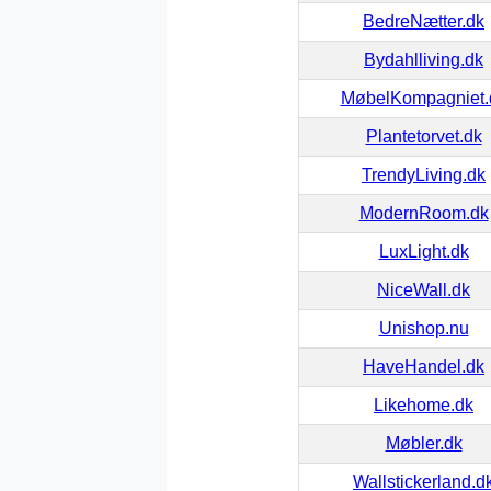
BedreNætter.dk
Bydahlliving.dk
MøbelKompagniet.
Plantetorvet.dk
TrendyLiving.dk
ModernRoom.dk
LuxLight.dk
NiceWall.dk
Unishop.nu
HaveHandel.dk
Likehome.dk
Møbler.dk
Wallstickerland.d