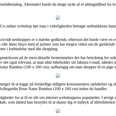
mobilbetaling. Alternativt burde du drage nytte af et afdragstilbud fra fo
 Co online webshop bør man i virkeligheden betragte netbutikkens hande
orvidt netshoppen er e-mærke godkendt, eftersom det burde være en e
en ofte føres tilsyn med af jurister som har megen viden om de gældend
mer i forbindelse med din shopping.
 opmærksom på de mest aktuelle bestemmelser der har betydning for ordre
det også relevant, at man altid bibeholder sin faktura e-mail, således
atur Bambus (100 x 160 cm), uafhængig om man shopper til en pige el
sninger til at kigge på forskellige tidligere konsumenters opfattelser og de
o Rullegardin Brun Natur Bambus (100 x 160 cm) inden du handler.
igheder for at få en idé om internet webshoppens popularitet. I øvrigt s
øb, som tilmed kan benyttes til at danne dig et indtryk af tilfredshede