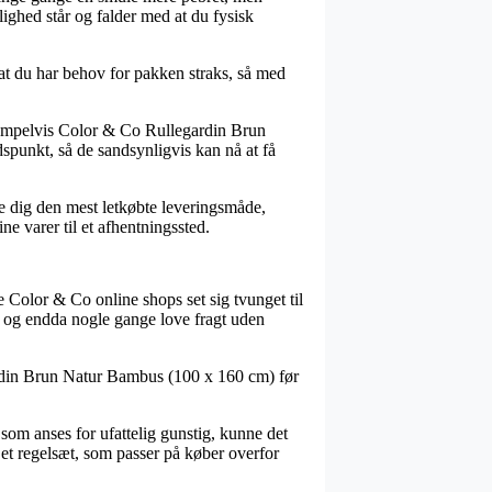
ighed står og falder med at du fysisk
f at du har behov for pakken straks, så med
ksempelvis Color & Co Rullegardin Brun
spunkt, så de sandsynligvis kan nå at få
dse dig den mest letkøbte leveringsmåde,
ne varer til et afhentningssted.
re Color & Co online shops set sig tvunget til
t, og endda nogle gange love fragt uden
ardin Brun Natur Bambus (100 x 160 cm) før
 som anses for ufattelig gunstig, kunne det
 et regelsæt, som passer på køber overfor