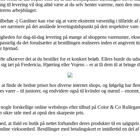
g til levering vil dog altid være at du selv henter varerne, men den mul
lerens arbejdslager.
ilbehør -|| Gardiner kan vise sig at være ekstremt væsentlig i tilfælde a
u ser nærmere på det anslåede leveringstidspunkt på den respektive vare.
uligheden for dag-til-dag levering på mange af shoppens varenumre, e
elig da det forudsætter at bestillingen realiseres inden et angivent tid
er hjemad.
ofte afkræver det at du bestiller for et konkret beløb. Ellers burde du u
g tæt på Fredericia, Hjørring eller Vojens – er at få dem til at bringe di
k at finde de bedste priser hos diverse internet shops, og følgelig har fle
res varer – til juniorer, og endvidere også til kvinder og mænd – enorm
 nogle forskellige online webshops efter tilbud på Color & Co Rulleg
 sikre side med at opnå den skarpeste pris.
 at ifald en butik på nettet forhandler deres produkter til en salgspris
line virksomhed. Bestillinger med betalingskort er imidlertid en del af