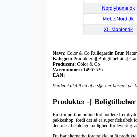
Nordlyhome.dk
MøbelNord.dk
XL-Møbler.dk
Navn:
Color & Co Rullegardin Brun Natur
Kategori:
Produkter -|| Boligtilbehør -|| Ga
Producent:
Color & Co
Varenummer:
14967536
EAN:
Vurderet til
4.9
ud af 5 stjerner baseret på
1
Produkter -|| Boligtilbehø
En stor portion online forhandlere frembyder
pakkeshop, fordi det så er super fleksibelt 
den mest betalelige mulighed for levering
Du bør alternativt foretrække at få produkt