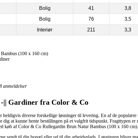
Bolig
41
3,8
Bolig
76
3,5
Interiør
211
3,3
 Bambus (100 x 160 cm)
rdiner
8
anmeldelser
r -|| Gardiner fra Color & Co
 heldigvis diverse forskellige løsninger til levering. En af de populære 
for dig at kunne hente bestillingen på et valgfrit tidspunkt. Fragttypen 
 ved køb af Color & Co Rullegardin Brun Natur Bambus (100 x 160 cm)
erne sendt til din bopæl eller ud til din arbejdsplads. Løsningen bliver