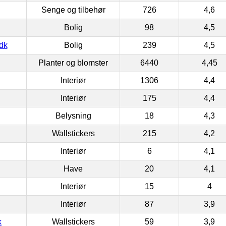
Senge og tilbehør
726
4,6
Bolig
98
4,5
dk
Bolig
239
4,5
Planter og blomster
6440
4,45
Interiør
1306
4,4
Interiør
175
4,4
Belysning
18
4,3
Wallstickers
215
4,2
Interiør
6
4,1
Have
20
4,1
Interiør
15
4
Interiør
87
3,9
k
Wallstickers
59
3,9