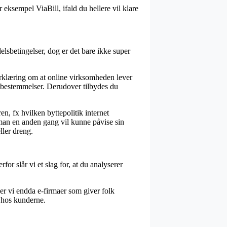
r eksempel ViaBill, ifald du hellere vil klare
lsbetingelser, dog er det bare ikke super
rklæring om at online virksomheden lever
e bestemmelser. Derudover tilbydes du
n, fx hvilken byttepolitik internet
 man en anden gang vil kunne påvise sin
ler dreng.
rfor slår vi et slag for, at du analyserer
er vi endda e-firmaer som giver folk
n hos kunderne.