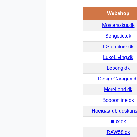
Webshop
Mostersskur.dk
Sengetid.dk
ESfurniture.dk
LuxoLiving.dk
Lepong.dk
DesignGaragen.d
MoreLand.dk
Boboonline.dk
Hoejgaardbrugskuns
Illux.dk
RAW58.dk