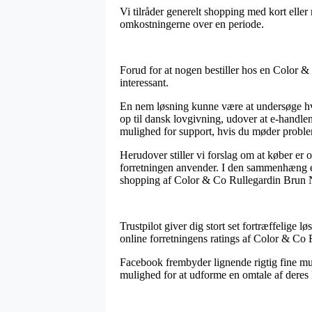
Vi tilråder generelt shopping med kort eller 
omkostningerne over en periode.
Forud for at nogen bestiller hos en Color &
interessant.
En nem løsning kunne være at undersøge hv
op til dansk lovgivning, udover at e-handl
mulighed for support, hvis du møder proble
Herudover stiller vi forslag om at køber er
forretningen anvender. I den sammenhæng er 
shopping af Color & Co Rullegardin Brun N
Trustpilot giver dig stort set fortræffelige lø
online forretningens ratings af Color & C
Facebook frembyder lignende rigtig fine mul
mulighed for at udforme en omtale af deres k