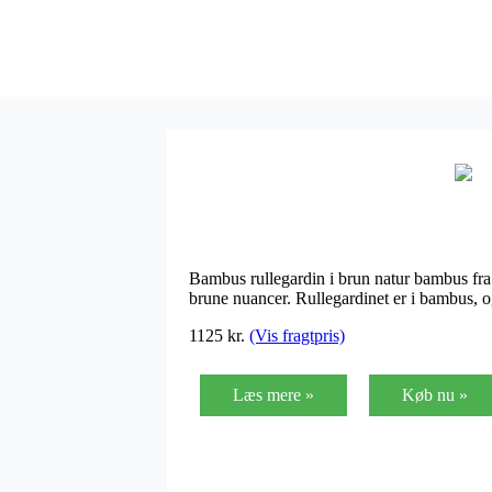
Bambus rullegardin i brun natur bambus fr
brune nuancer. Rullegardinet er i bambus,
1125
kr.
(Vis fragtpris)
Læs mere »
Køb nu »