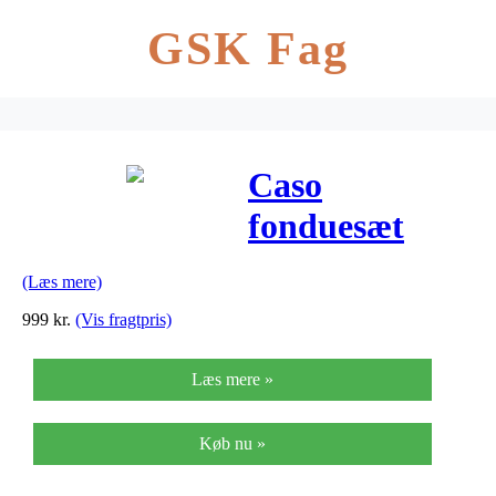
GSK Fag
Caso
fonduesæt
med induktion
(Læs mere)
999
kr.
(Vis fragtpris)
Læs mere »
Køb nu »