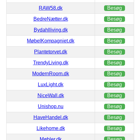
RAW58.dk
Besøg
BedreNætter.dk
Besøg
Bydahlliving.dk
Besøg
MøbelKompagniet.dk
Besøg
Plantetorvet.dk
Besøg
TrendyLiving.dk
Besøg
ModernRoom.dk
Besøg
LuxLight.dk
Besøg
NiceWall.dk
Besøg
Unishop.nu
Besøg
HaveHandel.dk
Besøg
Likehome.dk
Besøg
Møbler.dk
Besøg