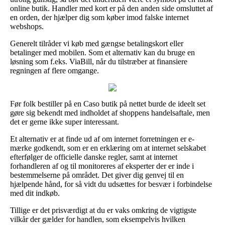
online butik. Handler med kort er på den anden side omsluttet af
en orden, der hjælper dig som køber imod falske internet
webshops.
Generelt tilråder vi køb med gængse betalingskort eller
betalinger med mobilen. Som et alternativ kan du bruge en
løsning som f.eks. ViaBill, når du tilstræber at finansiere
regningen af flere omgange.
Før folk bestiller på en Caso butik på nettet burde de ideelt set
gøre sig bekendt med indholdet af shoppens handelsaftale, men
det er gerne ikke super interessant.
Et alternativ er at finde ud af om internet forretningen er e-
mærke godkendt, som er en erklæring om at internet selskabet
efterfølger de officielle danske regler, samt at internet
forhandleren af og til monitoreres af eksperter der er inde i
bestemmelserne på området. Det giver dig genvej til en
hjælpende hånd, for så vidt du udsættes for besvær i forbindelse
med dit indkøb.
Tillige er det prisværdigt at du er vaks omkring de vigtigste
vilkår der gælder for handlen, som eksempelvis hvilken