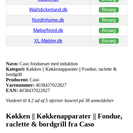
Wallstickerland.dk
Besøg
Nordlyhome.dk
Besøg
MøbelNord.dk
Besøg
XL-Møbler.dk
Besøg
Navn:
Caso fonduesæt med induktion
Kategori:
Køkken || Køkkenapparater || Fondue, raclette &
bordgrill
Producent:
Caso
Varenummer:
4038437022827
EAN:
4038437022827
Vurderet til
4.2
ud af 5 stjerner baseret på
38
anmeldelser
Køkken || Køkkenapparater || Fondue,
raclette & bordgrill fra Caso