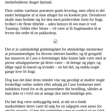
medarbejderne drager hjemad.
Flere online varehuse præsterer gratis levering, men oftest er det
under betingelse af at man aftager for en konkret pris. Derudover
skulle man beslutte sig for den mest prisbevidste form for fragt,
hvilket i de fleste tilfælde – uden hensyn til om man er ved
Taastrup, Odder eller Struer – vil være at få fragtmanden til at
levere din ordre til en pakkeshop.
Det er jo ualmindeligt gnidningsløst for almindelige mennesker
at prissammenligne fra diverse internet handler, og til gengæld
har massevis af Caso e-forretninger ikke kunne lade være med at
presse udsalgspriserne på deres varer – til drenge og piger, og
tillige også til mænd og kvinder – en hel del, og endda nogle
gange love fri fragt.
Dog kan det ikke desto mindre vise sig gavnligt at studere nogle
forskellige online outlets efter udsalg på Caso fonduesæt med
induktion forud for at du gennemfører din bestilling, således at
man ikke er i tvivl om at antage den mest betalelige pris.
Du bør dog være omhyggelig med, at når en e-butik
markedsfører deres varer til salg for en salgspris som anses for
utrolig gunstig, så bør det undertiden være et symbol på en falsk