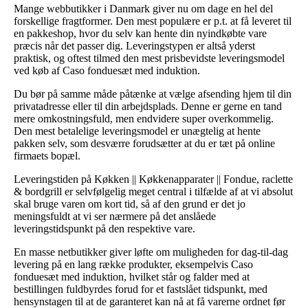
Mange webbutikker i Danmark giver nu om dage en hel del
forskellige fragtformer. Den mest populære er p.t. at få leveret til
en pakkeshop, hvor du selv kan hente din nyindkøbte vare
præcis når det passer dig. Leveringstypen er altså yderst
praktisk, og oftest tilmed den mest prisbevidste leveringsmodel
ved køb af Caso fonduesæt med induktion.
Du bør på samme måde påtænke at vælge afsending hjem til din
privatadresse eller til din arbejdsplads. Denne er gerne en tand
mere omkostningsfuld, men endvidere super overkommelig.
Den mest betalelige leveringsmodel er unægtelig at hente
pakken selv, som desværre forudsætter at du er tæt på online
firmaets bopæl.
Leveringstiden på Køkken || Køkkenapparater || Fondue, raclette
& bordgrill er selvfølgelig meget central i tilfælde af at vi absolut
skal bruge varen om kort tid, så af den grund er det jo
meningsfuldt at vi ser nærmere på det anslåede
leveringstidspunkt på den respektive vare.
En masse netbutikker giver løfte om muligheden for dag-til-dag
levering på en lang række produkter, eksempelvis Caso
fonduesæt med induktion, hvilket står og falder med at
bestillingen fuldbyrdes forud for et fastslået tidspunkt, med
hensynstagen til at de garanteret kan nå at få varerne ordnet før