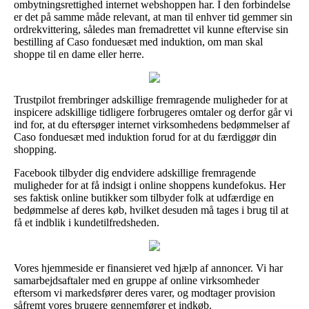
ombytningsrettighed internet webshoppen har. I den forbindelse
er det på samme måde relevant, at man til enhver tid gemmer sin
ordrekvittering, således man fremadrettet vil kunne eftervise sin
bestilling af Caso fonduesæt med induktion, om man skal
shoppe til en dame eller herre.
Trustpilot frembringer adskillige fremragende muligheder for at
inspicere adskillige tidligere forbrugeres omtaler og derfor går vi
ind for, at du eftersøger internet virksomhedens bedømmelser af
Caso fonduesæt med induktion forud for at du færdiggør din
shopping.
Facebook tilbyder dig endvidere adskillige fremragende
muligheder for at få indsigt i online shoppens kundefokus. Her
ses faktisk online butikker som tilbyder folk at udfærdige en
bedømmelse af deres køb, hvilket desuden må tages i brug til at
få et indblik i kundetilfredsheden.
Vores hjemmeside er finansieret ved hjælp af annoncer. Vi har
samarbejdsaftaler med en gruppe af online virksomheder
eftersom vi markedsfører deres varer, og modtager provision
såfremt vores brugere gennemfører et indkøb.