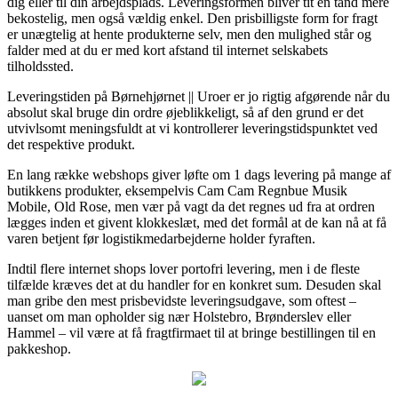
dig eller til din arbejdsplads. Leveringsformen bliver tit en tand mere
bekostelig, men også vældig enkel. Den prisbilligste form for fragt
er unægtelig at hente produkterne selv, men den mulighed står og
falder med at du er med kort afstand til internet selskabets
tilholdssted.
Leveringstiden på Børnehjørnet || Uroer er jo rigtig afgørende når du
absolut skal bruge din ordre øjeblikkeligt, så af den grund er det
utvivlsomt meningsfuldt at vi kontrollerer leveringstidspunktet ved
det respektive produkt.
En lang række webshops giver løfte om 1 dags levering på mange af
butikkens produkter, eksempelvis Cam Cam Regnbue Musik
Mobile, Old Rose, men vær på vagt da det regnes ud fra at ordren
lægges inden et givent klokkeslæt, med det formål at de kan nå at få
varen betjent før logistikmedarbejderne holder fyraften.
Indtil flere internet shops lover portofri levering, men i de fleste
tilfælde kræves det at du handler for en konkret sum. Desuden skal
man gribe den mest prisbevidste leveringsudgave, som oftest –
uanset om man opholder sig nær Holstebro, Brønderslev eller
Hammel – vil være at få fragtfirmaet til at bringe bestillingen til en
pakkeshop.