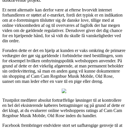
tidskrævende projekt.
Et nemt alternativ kan derfor være at efterse hvorvidt internet
forhandleren er støttet af e-mærket, fordi det typisk er en indikation
om at e-forretningen tilslutter sig de danske love, tillige med at
online virksomheden af og til overværes af fagfolk der har megen
viden om de gældende regulativer. Derudover giver det dig chance
for en hjælpende hånd, for så vidt du skulle få vanskeligheder ved
din ordre.
Foruden dette er det en hjælp at kunden er vaks omkring de primære
vedtægter der gør sig gældende i forbindelse med bestillingen, som
for eksempel hvilken ombytningspolitik webshoppen anvender. På
grund af dette er det virkelig afgørende, at man permanent beholder
sin ordrekvittering, så man en anden gang vil kunne dokumentere
sin shopping af Cam Cam Regnbue Musik Mobile, Old Rose,
uanset om man leder efter en vare til en pige eller dreng.
Trustpilot medfører absolut fortræffelige løsninger til at kontrollere
en hel del eksisterende køberes betragtninger og på grund af dette er
det klogt, at du evaluerer online webshoppens ratings af Cam Cam
Regnbue Musik Mobile, Old Rose inden du handler.
Facebook frembringer endvidere stort set uafhængige genveje til at