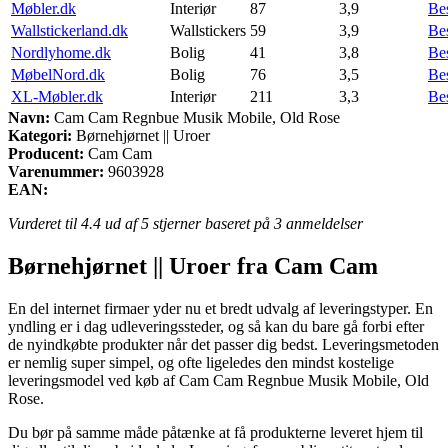
Møbler.dk
Interiør
87
3,9
Be
Wallstickerland.dk
Wallstickers
59
3,9
Be
Nordlyhome.dk
Bolig
41
3,8
Be
MøbelNord.dk
Bolig
76
3,5
Be
XL-Møbler.dk
Interiør
211
3,3
Be
Navn:
Cam Cam Regnbue Musik Mobile, Old Rose
Kategori:
Børnehjørnet || Uroer
Producent:
Cam Cam
Varenummer:
9603928
EAN:
Vurderet til
4.4
ud af 5 stjerner baseret på
3
anmeldelser
Børnehjørnet || Uroer fra Cam Cam
En del internet firmaer yder nu et bredt udvalg af leveringstyper. En
yndling er i dag udleveringssteder, og så kan du bare gå forbi efter
de nyindkøbte produkter når det passer dig bedst. Leveringsmetoden
er nemlig super simpel, og ofte ligeledes den mindst kostelige
leveringsmodel ved køb af Cam Cam Regnbue Musik Mobile, Old
Rose.
Du bør på samme måde påtænke at få produkterne leveret hjem til