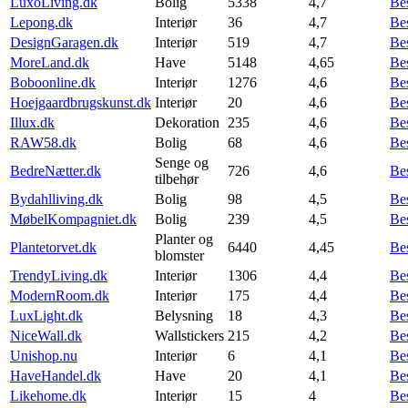
LuxoLiving.dk
Bolig
5338
4,7
Be
Lepong.dk
Interiør
36
4,7
Be
DesignGaragen.dk
Interiør
519
4,7
Be
MoreLand.dk
Have
5148
4,65
Be
Boboonline.dk
Interiør
1276
4,6
Be
Hoejgaardbrugskunst.dk
Interiør
20
4,6
Be
Illux.dk
Dekoration
235
4,6
Be
RAW58.dk
Bolig
68
4,6
Be
Senge og
BedreNætter.dk
726
4,6
Be
tilbehør
Bydahlliving.dk
Bolig
98
4,5
Be
MøbelKompagniet.dk
Bolig
239
4,5
Be
Planter og
Plantetorvet.dk
6440
4,45
Be
blomster
TrendyLiving.dk
Interiør
1306
4,4
Be
ModernRoom.dk
Interiør
175
4,4
Be
LuxLight.dk
Belysning
18
4,3
Be
NiceWall.dk
Wallstickers
215
4,2
Be
Unishop.nu
Interiør
6
4,1
Be
HaveHandel.dk
Have
20
4,1
Be
Likehome.dk
Interiør
15
4
Be