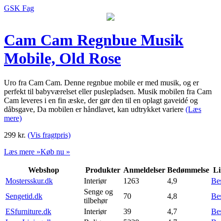
GSK Fag
Cam Cam Regnbue Musik
Mobile, Old Rose
Uro fra Cam Cam. Denne regnbue mobile er med musik, og er
perfekt til babyværelset eller puslepladsen. Musik mobilen fra Cam
Cam leveres i en fin æske, der gør den til en oplagt gaveidé og
dåbsgave, Da mobilen er håndlavet, kan udtrykket variere
(Læs
mere)
299
kr.
(Vis fragtpris)
Læs mere »
Køb nu »
Webshop
Produkter
Anmeldelser
Bedømmelse
Li
Mostersskur.dk
Interiør
1263
4,9
Be
Senge og
Sengetid.dk
70
4,8
Be
tilbehør
ESfurniture.dk
Interiør
39
4,7
Be