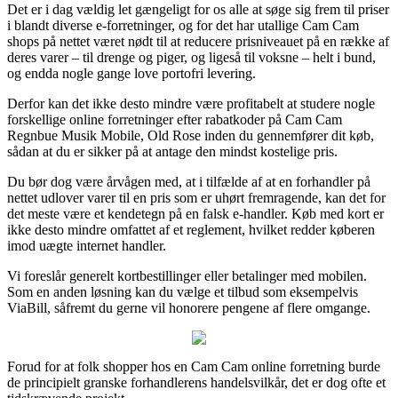
Det er i dag vældig let gængeligt for os alle at søge sig frem til priser
i blandt diverse e-forretninger, og for det har utallige Cam Cam
shops på nettet været nødt til at reducere prisniveauet på en række af
deres varer – til drenge og piger, og ligeså til voksne – helt i bund,
og endda nogle gange love portofri levering.
Derfor kan det ikke desto mindre være profitabelt at studere nogle
forskellige online forretninger efter rabatkoder på Cam Cam
Regnbue Musik Mobile, Old Rose inden du gennemfører dit køb,
sådan at du er sikker på at antage den mindst kostelige pris.
Du bør dog være årvågen med, at i tilfælde af at en forhandler på
nettet udlover varer til en pris som er uhørt fremragende, kan det for
det meste være et kendetegn på en falsk e-handler. Køb med kort er
ikke desto mindre omfattet af et reglement, hvilket redder køberen
imod uægte internet handler.
Vi foreslår generelt kortbestillinger eller betalinger med mobilen.
Som en anden løsning kan du vælge et tilbud som eksempelvis
ViaBill, såfremt du gerne vil honorere pengene af flere omgange.
Forud for at folk shopper hos en Cam Cam online forretning burde
de principielt granske forhandlerens handelsvilkår, det er dog ofte et