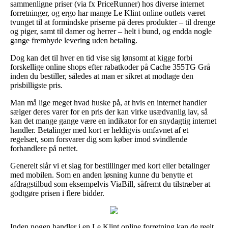
sammenligne priser (via fx PriceRunner) hos diverse internet
forretninger, og ergo har mange Le Klint online outlets været
tvunget til at formindske priserne på deres produkter – til drenge
og piger, samt til damer og herrer – helt i bund, og endda nogle
gange frembyde levering uden betaling.
Dog kan det til hver en tid vise sig lønsomt at kigge forbi
forskellige online shops efter rabatkoder på Cache 355TG Grå
inden du bestiller, således at man er sikret at modtage den
prisbilligste pris.
Man må lige meget hvad huske på, at hvis en internet handler
sælger deres varer for en pris der kan virke usædvanlig lav, så
kan det mange gange være en indikator for en snydagtig internet
handler. Betalinger med kort er heldigvis omfavnet af et
regelsæt, som forsvarer dig som køber imod svindlende
forhandlere på nettet.
Generelt slår vi et slag for bestillinger med kort eller betalinger
med mobilen. Som en anden løsning kunne du benytte et
afdragstilbud som eksempelvis ViaBill, såfremt du tilstræber at
godtgøre prisen i flere bidder.
Inden nogen handler i en Le Klint online forretning kan de reelt