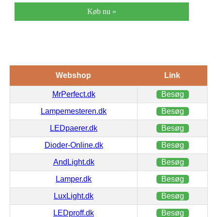
Køb nu »
Webshop
Link
MrPerfect.dk
Besøg
Lampemesteren.dk
Besøg
LEDpaerer.dk
Besøg
Dioder-Online.dk
Besøg
AndLight.dk
Besøg
Lamper.dk
Besøg
LuxLight.dk
Besøg
LEDproff.dk
Besøg