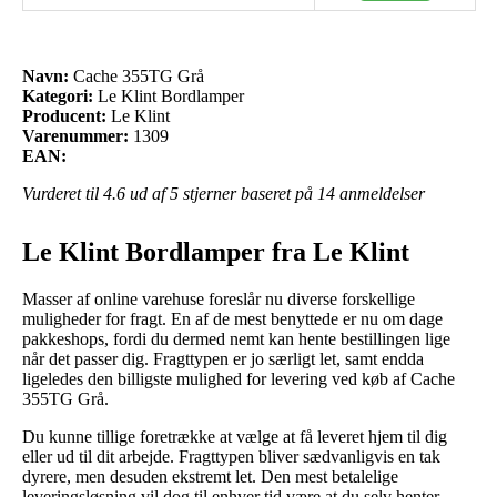
Navn:
Cache 355TG Grå
Kategori:
Le Klint Bordlamper
Producent:
Le Klint
Varenummer:
1309
EAN:
Vurderet til
4.6
ud af 5 stjerner baseret på
14
anmeldelser
Le Klint Bordlamper fra Le Klint
Masser af online varehuse foreslår nu diverse forskellige
muligheder for fragt. En af de mest benyttede er nu om dage
pakkeshops, fordi du dermed nemt kan hente bestillingen lige
når det passer dig. Fragttypen er jo særligt let, samt endda
ligeledes den billigste mulighed for levering ved køb af Cache
355TG Grå.
Du kunne tillige foretrække at vælge at få leveret hjem til dig
eller ud til dit arbejde. Fragttypen bliver sædvanligvis en tak
dyrere, men desuden ekstremt let. Den mest betalelige
leveringsløsning vil dog til enhver tid være at du selv henter