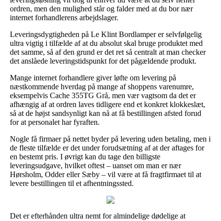
ordren, men den mulighed står og falder med at du bor nær
internet forhandlerens arbejdslager.
Leveringsdygtigheden på Le Klint Bordlamper er selvfølgelig
ultra vigtig i tilfælde af at du absolut skal bruge produktet med
det samme, så af den grund er det ret så centralt at man checker
det anslåede leveringstidspunkt for det pågældende produkt.
Mange internet forhandlere giver løfte om levering på
næstkommende hverdag på mange af shoppens varenumre,
eksempelvis Cache 355TG Grå, men vær vagtsom da det er
afhængig af at ordren laves tidligere end et konkret klokkeslæt,
så at de højst sandsynligt kan nå at få bestillingen afsted forud
for at personalet har fyraften.
Nogle få firmaer på nettet byder på levering uden betaling, men i
de fleste tilfælde er det under forudsætning af at der aftages for
en bestemt pris. I øvrigt kan du tage den billigste
leveringsudgave, hvilket oftest – uanset om man er nær
Hørsholm, Odder eller Sæby – vil være at få fragtfirmaet til at
levere bestillingen til et afhentningssted.
Det er efterhånden ultra nemt for almindelige dødelige at