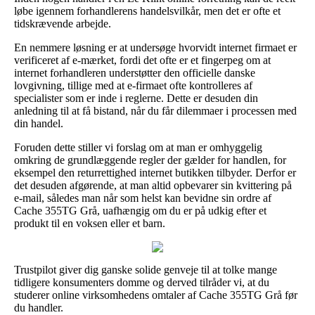
løbe igennem forhandlerens handelsvilkår, men det er ofte et
tidskrævende arbejde.
En nemmere løsning er at undersøge hvorvidt internet firmaet er
verificeret af e-mærket, fordi det ofte er et fingerpeg om at
internet forhandleren understøtter den officielle danske
lovgivning, tillige med at e-firmaet ofte kontrolleres af
specialister som er inde i reglerne. Dette er desuden din
anledning til at få bistand, når du får dilemmaer i processen med
din handel.
Foruden dette stiller vi forslag om at man er omhyggelig
omkring de grundlæggende regler der gælder for handlen, for
eksempel den returrettighed internet butikken tilbyder. Derfor er
det desuden afgørende, at man altid opbevarer sin kvittering på
e-mail, således man når som helst kan bevidne sin ordre af
Cache 355TG Grå, uafhængig om du er på udkig efter et
produkt til en voksen eller et barn.
Trustpilot giver dig ganske solide genveje til at tolke mange
tidligere konsumenters domme og derved tilråder vi, at du
studerer online virksomhedens omtaler af Cache 355TG Grå før
du handler.