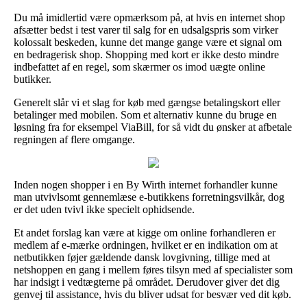
Du må imidlertid være opmærksom på, at hvis en internet shop
afsætter bedst i test varer til salg for en udsalgspris som virker
kolossalt beskeden, kunne det mange gange være et signal om
en bedragerisk shop. Shopping med kort er ikke desto mindre
indbefattet af en regel, som skærmer os imod uægte online
butikker.
Generelt slår vi et slag for køb med gængse betalingskort eller
betalinger med mobilen. Som et alternativ kunne du bruge en
løsning fra for eksempel ViaBill, for så vidt du ønsker at afbetale
regningen af flere omgange.
Inden nogen shopper i en By Wirth internet forhandler kunne
man utvivlsomt gennemlæse e-butikkens forretningsvilkår, dog
er det uden tvivl ikke specielt ophidsende.
Et andet forslag kan være at kigge om online forhandleren er
medlem af e-mærke ordningen, hvilket er en indikation om at
netbutikken føjer gældende dansk lovgivning, tillige med at
netshoppen en gang i mellem føres tilsyn med af specialister som
har indsigt i vedtægterne på området. Derudover giver det dig
genvej til assistance, hvis du bliver udsat for besvær ved dit køb.