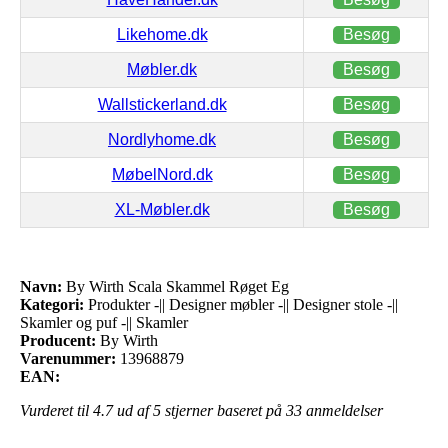
Likehome.dk
Besøg
Møbler.dk
Besøg
Wallstickerland.dk
Besøg
Nordlyhome.dk
Besøg
MøbelNord.dk
Besøg
XL-Møbler.dk
Besøg
Navn:
By Wirth Scala Skammel Røget Eg
Kategori:
Produkter -|| Designer møbler -|| Designer stole -||
Skamler og puf -|| Skamler
Producent:
By Wirth
Varenummer:
13968879
EAN:
Vurderet til
4.7
ud af 5 stjerner baseret på
33
anmeldelser