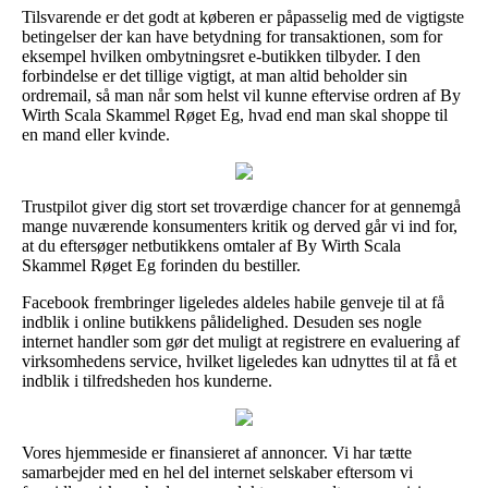
Tilsvarende er det godt at køberen er påpasselig med de vigtigste
betingelser der kan have betydning for transaktionen, som for
eksempel hvilken ombytningsret e-butikken tilbyder. I den
forbindelse er det tillige vigtigt, at man altid beholder sin
ordremail, så man når som helst vil kunne eftervise ordren af By
Wirth Scala Skammel Røget Eg, hvad end man skal shoppe til
en mand eller kvinde.
Trustpilot giver dig stort set troværdige chancer for at gennemgå
mange nuværende konsumenters kritik og derved går vi ind for,
at du eftersøger netbutikkens omtaler af By Wirth Scala
Skammel Røget Eg forinden du bestiller.
Facebook frembringer ligeledes aldeles habile genveje til at få
indblik i online butikkens pålidelighed. Desuden ses nogle
internet handler som gør det muligt at registrere en evaluering af
virksomhedens service, hvilket ligeledes kan udnyttes til at få et
indblik i tilfredsheden hos kunderne.
Vores hjemmeside er finansieret af annoncer. Vi har tætte
samarbejder med en hel del internet selskaber eftersom vi