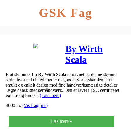
GSK Fag
By Wirth
Scala
Skammel
Flot skammel fra By Wirth Scala er navnet på denne skønne
Røget Eg
serie, hvor enkelthed møder elegance. Scala-skamlen har et
smukt og enkelt design med fine håndværksmæssige detaljer
-ægte dansk snedkerhåndværk. Den er lavet i FSC certificeret
egetræ og findes i
(Læs mere)
3000
kr.
(Vis fragtpris)
Læs mere »