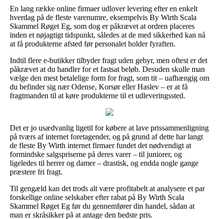
En lang række online firmaer udlover levering efter en enkelt
hverdag på de fleste varenumre, eksempelvis By Wirth Scala
Skammel Røget Eg, som dog er påkrævet at ordren placeres
inden et nøjagtigt tidspunkt, således at de med sikkerhed kan nå
at få produkterne afsted før personalet holder fyraften.
Indtil flere e-butikker tilbyder fragt uden gebyr, men oftest er det
påkrævet at du handler for et fastsat beløb. Desuden skulle man
vælge den mest betalelige form for fragt, som tit – uafhængig om
du befinder sig nær Odense, Korsør eller Haslev – er at få
fragtmanden til at køre produkterne til et udleveringssted.
Det er jo usædvanlig ligetil for købere at lave prissammenligning
på tværs af internet foretagender, og på grund af dette har langt
de fleste By Wirth internet firmaer fundet det nødvendigt at
formindske salgspriserne på deres varer – til juniorer, og
ligeledes til herrer og damer – drastisk, og endda nogle gange
præstere fri fragt.
Til gengæld kan det trods alt være profitabelt at analysere et par
forskellige online selskaber efter rabat på By Wirth Scala
Skammel Røget Eg før du gennemfører din handel, sådan at
man er skråsikker på at antage den bedste pris.