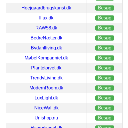
Hoejgaardbrugskunst.dk
Besøg
Illux.dk
Besøg
RAW58.dk
Besøg
BedreNætter.dk
Besøg
Bydahlliving.dk
Besøg
MøbelKompagniet.dk
Besøg
Plantetorvet.dk
Besøg
TrendyLiving.dk
Besøg
ModernRoom.dk
Besøg
LuxLight.dk
Besøg
NiceWall.dk
Besøg
Unishop.nu
Besøg
HaveHandel.dk
Besøg