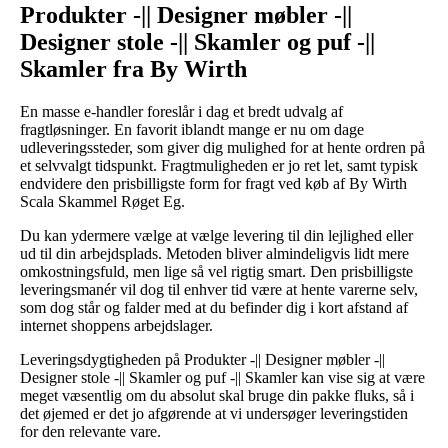
Produkter -|| Designer møbler -||
Designer stole -|| Skamler og puf -||
Skamler fra By Wirth
En masse e-handler foreslår i dag et bredt udvalg af
fragtløsninger. En favorit iblandt mange er nu om dage
udleveringssteder, som giver dig mulighed for at hente ordren på
et selvvalgt tidspunkt. Fragtmuligheden er jo ret let, samt typisk
endvidere den prisbilligste form for fragt ved køb af By Wirth
Scala Skammel Røget Eg.
Du kan ydermere vælge at vælge levering til din lejlighed eller
ud til din arbejdsplads. Metoden bliver almindeligvis lidt mere
omkostningsfuld, men lige så vel rigtig smart. Den prisbilligste
leveringsmanér vil dog til enhver tid være at hente varerne selv,
som dog står og falder med at du befinder dig i kort afstand af
internet shoppens arbejdslager.
Leveringsdygtigheden på Produkter -|| Designer møbler -||
Designer stole -|| Skamler og puf -|| Skamler kan vise sig at være
meget væsentlig om du absolut skal bruge din pakke fluks, så i
det øjemed er det jo afgørende at vi undersøger leveringstiden
for den relevante vare.