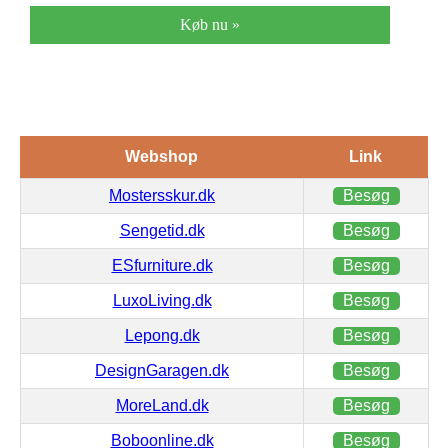
Køb nu »
Webshop
Link
Mostersskur.dk
Besøg
Sengetid.dk
Besøg
ESfurniture.dk
Besøg
LuxoLiving.dk
Besøg
Lepong.dk
Besøg
DesignGaragen.dk
Besøg
MoreLand.dk
Besøg
Boboonline.dk
Besøg