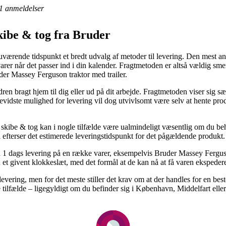
1
anmeldelser
 skibe & tog fra Bruder
 nuværende tidspunkt et bredt udvalg af metoder til levering. Den mest an
rer når det passer ind i din kalender. Fragtmetoden er altså vældig smer
der Massey Ferguson traktor med trailer.
rdren bragt hjem til dig eller ud på dit arbejde. Fragtmetoden viser sig 
evidste mulighed for levering vil dog utvivlsomt være selv at hente pr
r, skibe & tog kan i nogle tilfælde være ualmindeligt væsentlig om du beh
i efterser det estimerede leveringstidspunkt for det pågældende produkt.
1 dags levering på en række varer, eksempelvis Bruder Massey Ferguson
n et givent klokkeslæt, med det formål at de kan nå at få varen ekspede
i levering, men for det meste stiller det krav om at der handles for en b
e tilfælde – ligegyldigt om du befinder sig i København, Middelfart eller 