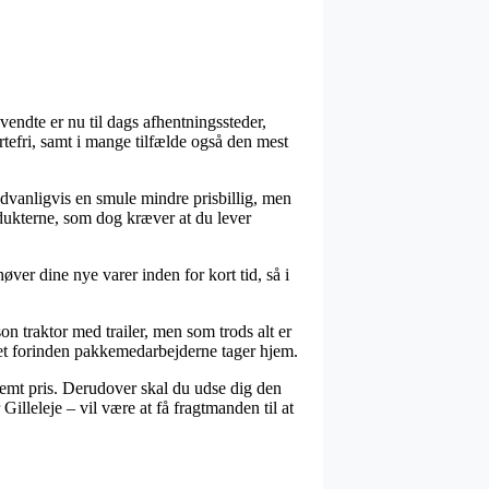
vendte er nu til dags afhentningssteder,
tefri, samt i mange tilfælde også den mest
sædvanligvis en smule mindre prisbillig, men
odukterne, som dog kræver at du lever
øver dine nye varer inden for kort tid, så i
 traktor med trailer, men som trods alt er
ret forinden pakkemedarbejderne tager hjem.
estemt pris. Derudover skal du udse dig den
Gilleleje – vil være at få fragtmanden til at