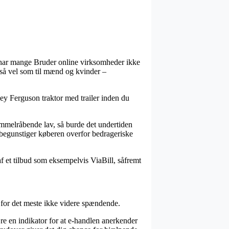
ed har mange Bruder online virksomheder ikke
e så vel som til mænd og kvinder –
ey Ferguson traktor med trailer inden du
immelråbende lav, så burde det undertiden
 begunstiger køberen overfor bedrageriske
af et tilbud som eksempelvis ViaBill, såfremt
 for det meste ikke videre spændende.
e en indikator for at e-handlen anerkender