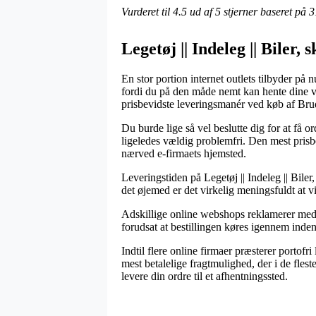
Vurderet til
4.5
ud af 5 stjerner baseret på
3
Legetøj || Indeleg || Biler,
En stor portion internet outlets tilbyder på
fordi du på den måde nemt kan hente dine va
prisbevidste leveringsmanér ved køb af Bru
Du burde lige så vel beslutte dig for at få o
ligeledes vældig problemfri. Den mest prisb
nærved e-firmaets hjemsted.
Leveringstiden på Legetøj || Indeleg || Bile
det øjemed er det virkelig meningsfuldt at v
Adskillige online webshops reklamerer med 
forudsat at bestillingen køres igennem inde
Indtil flere online firmaer præsterer portofr
mest betalelige fragtmulighed, der i de flest
levere din ordre til et afhentningssted.