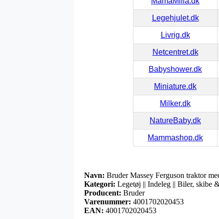
MamaMilla.dk
Legehjulet.dk
Livrig.dk
Netcentret.dk
Babyshower.dk
Miniature.dk
Milker.dk
NatureBaby.dk
Mammashop.dk
Navn:
Bruder Massey Ferguson traktor med 
Kategori:
Legetøj || Indeleg || Biler, skibe 
Producent:
Bruder
Varenummer:
4001702020453
EAN:
4001702020453