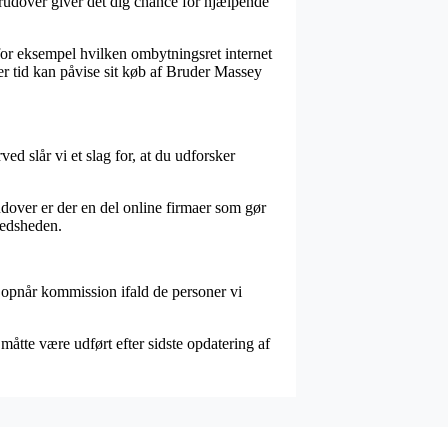
erudover giver det dig chance for hjælpende
 for eksempel hvilken ombytningsret internet
er tid kan påvise sit køb af Bruder Massey
d slår vi et slag for, at du udforsker
rudover er der en del online firmaer som gør
redsheden.
g opnår kommission ifald de personer vi
 måtte være udført efter sidste opdatering af