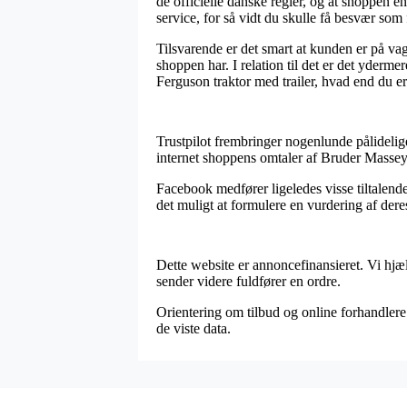
de officielle danske regler, og at shoppen 
service, for så vidt du skulle få besvær som 
Tilsvarende er det smart at kunden er på va
shoppen har. I relation til det er det yderm
Ferguson traktor med trailer, hvad end du er
Trustpilot frembringer nogenlunde pålidelige
internet shoppens omtaler af Bruder Massey F
Facebook medfører ligeledes visse tiltalende 
det muligt at formulere en vurdering af der
Dette website er annoncefinansieret. Vi hjæ
sender videre fuldfører en ordre.
Orientering om tilbud og online forhandlere u
de viste data.