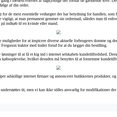
en gang i mellem efterses af sagkyndige der forstår de gældende love. D
følge af din ordre.
gt for de mest essentielle vedtægter der har betydning for handlen, som
ere vigtigt, at man permanent gemmer sin ordremail, således man til enhv
 på indkøb til en kvinde eller mand.
 muligheder for at inspicere diverse aktuelle forbrugeres domme og derve
erguson traktor med trailer forud for at du lægger din bestilling.
løsninger til at få et kig ind i internet selskabets kundetilfredshed. De
es købsoplevelse, hvilket desuden må benyttes til at fornemme kundetilf
lper adskillige internet firmaer og annoncerer butikkernes produkter, o
nderstøttes tit, men vi kan ikke stilles ansvarlig for modifikationer der