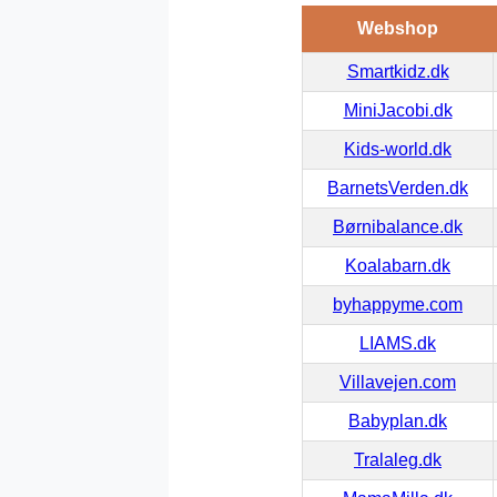
Webshop
Smartkidz.dk
MiniJacobi.dk
Kids-world.dk
BarnetsVerden.dk
Børnibalance.dk
Koalabarn.dk
byhappyme.com
LIAMS.dk
Villavejen.com
Babyplan.dk
Tralaleg.dk