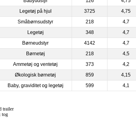
Babyudstyr
126
4,75
Legetøj på hjul
3725
4,75
Småbørnsudstyr
218
4,7
Legetøj
348
4,7
Børneudstyr
4142
4,7
Børnetøj
218
4,5
Ammetøj og ventetøj
373
4,2
Økologisk børnetøj
859
4,15
Baby, graviditet og legetøj
599
4,1
trailer
& tog