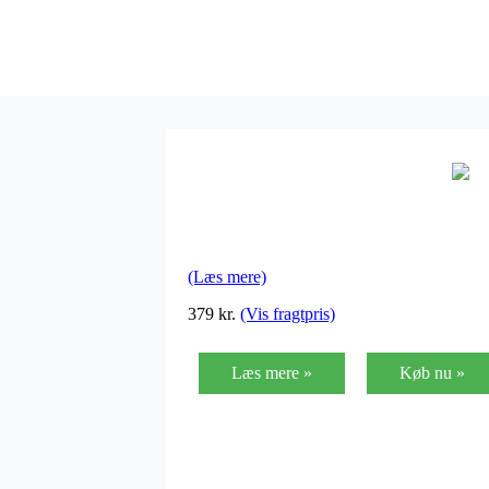
(Læs mere)
379
kr.
(Vis fragtpris)
Læs mere »
Køb nu »