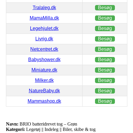
Tralaleg.dk
Besøg
MamaMilla.dk
Besøg
Legehjulet.dk
Besøg
Livrig.dk
Besøg
Netcentret.dk
Besøg
Babyshower.dk
Besøg
Miniature.dk
Besøg
Milker.dk
Besøg
NatureBaby.dk
Besøg
Mammashop.dk
Besøg
Navn:
BRIO batteridrevet tog – Grøn
Kategori:
Legetøj || Indeleg || Biler, skibe & tog