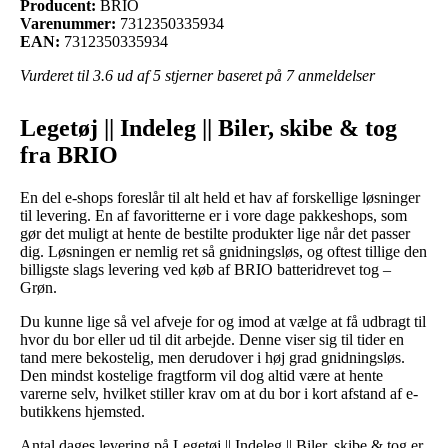
Producent:
BRIO
Varenummer:
7312350335934
EAN:
7312350335934
Vurderet til
3.6
ud af 5 stjerner baseret på
7
anmeldelser
Legetøj || Indeleg || Biler, skibe & tog
fra BRIO
En del e-shops foreslår til alt held et hav af forskellige løsninger
til levering. En af favoritterne er i vore dage pakkeshops, som
gør det muligt at hente de bestilte produkter lige når det passer
dig. Løsningen er nemlig ret så gnidningsløs, og oftest tillige den
billigste slags levering ved køb af BRIO batteridrevet tog –
Grøn.
Du kunne lige så vel afveje for og imod at vælge at få udbragt til
hvor du bor eller ud til dit arbejde. Denne viser sig til tider en
tand mere bekostelig, men derudover i høj grad gnidningsløs.
Den mindst kostelige fragtform vil dog altid være at hente
varerne selv, hvilket stiller krav om at du bor i kort afstand af e-
butikkens hjemsted.
Antal dages levering på Legetøj || Indeleg || Biler, skibe & tog er