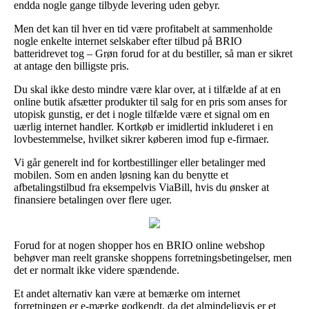
endda nogle gange tilbyde levering uden gebyr.
Men det kan til hver en tid være profitabelt at sammenholde
nogle enkelte internet selskaber efter tilbud på BRIO
batteridrevet tog – Grøn forud for at du bestiller, så man er sikret
at antage den billigste pris.
Du skal ikke desto mindre være klar over, at i tilfælde af at en
online butik afsætter produkter til salg for en pris som anses for
utopisk gunstig, er det i nogle tilfælde være et signal om en
uærlig internet handler. Kortkøb er imidlertid inkluderet i en
lovbestemmelse, hvilket sikrer køberen imod fup e-firmaer.
Vi går generelt ind for kortbestillinger eller betalinger med
mobilen. Som en anden løsning kan du benytte et
afbetalingstilbud fra eksempelvis ViaBill, hvis du ønsker at
finansiere betalingen over flere uger.
Forud for at nogen shopper hos en BRIO online webshop
behøver man reelt granske shoppens forretningsbetingelser, men
det er normalt ikke videre spændende.
Et andet alternativ kan være at bemærke om internet
forretningen er e-mærke godkendt, da det almindeligvis er et