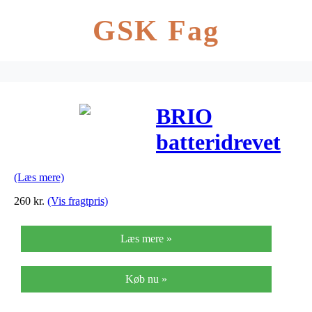
GSK Fag
BRIO
batteridrevet
tog – Grøn
(Læs mere)
260
kr.
(Vis fragtpris)
Læs mere »
Køb nu »