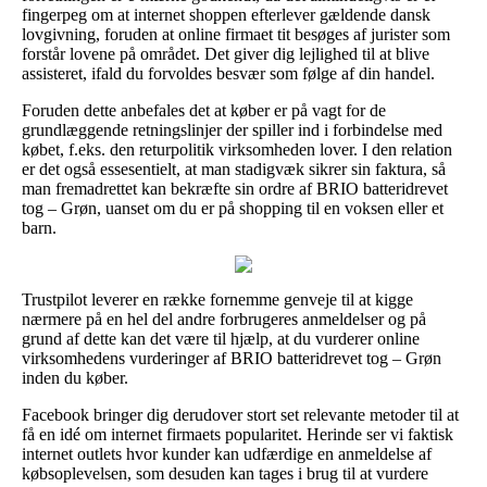
fingerpeg om at internet shoppen efterlever gældende dansk
lovgivning, foruden at online firmaet tit besøges af jurister som
forstår lovene på området. Det giver dig lejlighed til at blive
assisteret, ifald du forvoldes besvær som følge af din handel.
Foruden dette anbefales det at køber er på vagt for de
grundlæggende retningslinjer der spiller ind i forbindelse med
købet, f.eks. den returpolitik virksomheden lover. I den relation
er det også essesentielt, at man stadigvæk sikrer sin faktura, så
man fremadrettet kan bekræfte sin ordre af BRIO batteridrevet
tog – Grøn, uanset om du er på shopping til en voksen eller et
barn.
Trustpilot leverer en række fornemme genveje til at kigge
nærmere på en hel del andre forbrugeres anmeldelser og på
grund af dette kan det være til hjælp, at du vurderer online
virksomhedens vurderinger af BRIO batteridrevet tog – Grøn
inden du køber.
Facebook bringer dig derudover stort set relevante metoder til at
få en idé om internet firmaets popularitet. Herinde ser vi faktisk
internet outlets hvor kunder kan udfærdige en anmeldelse af
købsoplevelsen, som desuden kan tages i brug til at vurdere