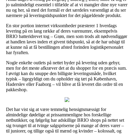
jo ualmindeligt essentiel i tilfælde af at vi mangler dine nye varer
nu og her, så med det formål er det særdeles væsentligt at du ser
nærmere på leveringstidspunktet for det pågældende produkt.
En stor portion internet virksomheder præsterer 1 hverdags
levering på en lang række af deres varenumre, eksempelvis
BRIO batteridrevet tog – Grøn, men som trods alt nødvendiggør
at handlen laves inden et givent tidspunkt, så at de har udsigt til
at kunne nå at få bestillingen afsted forinden logistikpersonalet
har fyraften.
Nogle enkelte outlets på nettet byder på levering uden gebyr,
men for det meste afkræver det at du shopper for en præcis sum.
I øvrigt kan du snuppe den billigste leveringsmåde, hvilket
typisk – ligegyldigt om du opholder sig tæt på København,
Haderslev eller Faaborg – vil blive at få leveret din ordre til en
pakkeshop.
Det har vist sig at være temmelig hensigtsmæssigt for
almindelige dødelige at prissammenligne hos forskellige
netbutikker, og følgelig har adskillige BRIO shops på nettet set
sig tvunget til at tvinge salgspriserne på mange af deres varer –
til juniorer, og tillige også til mænd og kvinder – kolossalt, og