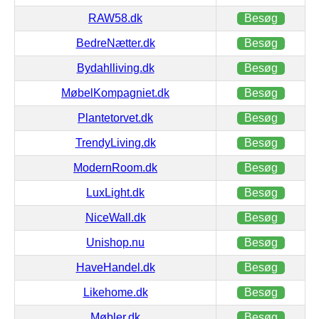
RAW58.dk
Besøg
BedreNætter.dk
Besøg
Bydahlliving.dk
Besøg
MøbelKompagniet.dk
Besøg
Plantetorvet.dk
Besøg
TrendyLiving.dk
Besøg
ModernRoom.dk
Besøg
LuxLight.dk
Besøg
NiceWall.dk
Besøg
Unishop.nu
Besøg
HaveHandel.dk
Besøg
Likehome.dk
Besøg
Møbler.dk
Besøg