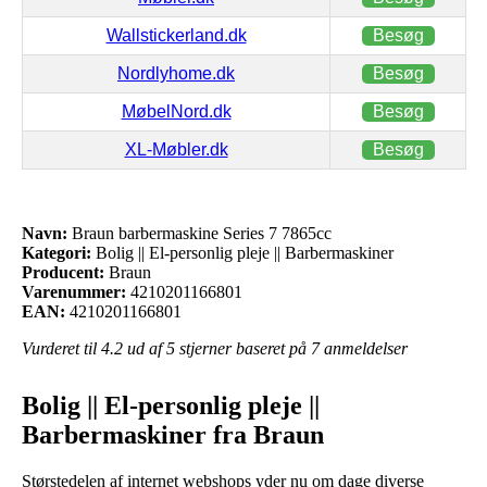
Wallstickerland.dk
Besøg
Nordlyhome.dk
Besøg
MøbelNord.dk
Besøg
XL-Møbler.dk
Besøg
Navn:
Braun barbermaskine Series 7 7865cc
Kategori:
Bolig || El-personlig pleje || Barbermaskiner
Producent:
Braun
Varenummer:
4210201166801
EAN:
4210201166801
Vurderet til
4.2
ud af 5 stjerner baseret på
7
anmeldelser
Bolig || El-personlig pleje ||
Barbermaskiner fra Braun
Størstedelen af internet webshops yder nu om dage diverse