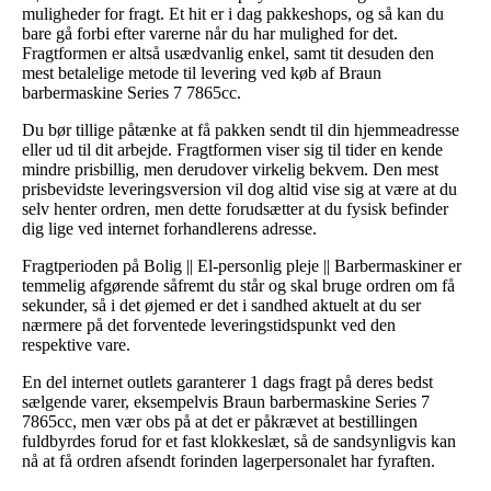
muligheder for fragt. Et hit er i dag pakkeshops, og så kan du
bare gå forbi efter varerne når du har mulighed for det.
Fragtformen er altså usædvanlig enkel, samt tit desuden den
mest betalelige metode til levering ved køb af Braun
barbermaskine Series 7 7865cc.
Du bør tillige påtænke at få pakken sendt til din hjemmeadresse
eller ud til dit arbejde. Fragtformen viser sig til tider en kende
mindre prisbillig, men derudover virkelig bekvem. Den mest
prisbevidste leveringsversion vil dog altid vise sig at være at du
selv henter ordren, men dette forudsætter at du fysisk befinder
dig lige ved internet forhandlerens adresse.
Fragtperioden på Bolig || El-personlig pleje || Barbermaskiner er
temmelig afgørende såfremt du står og skal bruge ordren om få
sekunder, så i det øjemed er det i sandhed aktuelt at du ser
nærmere på det forventede leveringstidspunkt ved den
respektive vare.
En del internet outlets garanterer 1 dags fragt på deres bedst
sælgende varer, eksempelvis Braun barbermaskine Series 7
7865cc, men vær obs på at det er påkrævet at bestillingen
fuldbyrdes forud for et fast klokkeslæt, så de sandsynligvis kan
nå at få ordren afsendt forinden lagerpersonalet har fyraften.