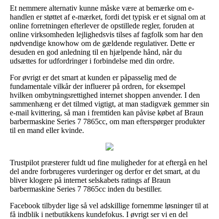
Et nemmere alternativ kunne måske være at bemærke om e-
handlen er støttet af e-mærket, fordi det typisk er et signal om at
online forretningen efterlever de opstillede regler, foruden at
online virksomheden lejlighedsvis tilses af fagfolk som har den
nødvendige knowhow om de gældende regulativer. Dette er
desuden en god anledning til en hjælpende hånd, når du
udsættes for udfordringer i forbindelse med din ordre.
For øvrigt er det smart at kunden er påpasselig med de
fundamentale vilkår der influerer på ordren, for eksempel
hvilken ombytningsrettighed internet shoppen anvender. I den
sammenhæng er det tilmed vigtigt, at man stadigvæk gemmer sin
e-mail kvittering, så man i fremtiden kan påvise købet af Braun
barbermaskine Series 7 7865cc, om man efterspørger produkter
til en mand eller kvinde.
Trustpilot præsterer fuldt ud fine muligheder for at eftergå en hel
del andre forbrugeres vurderinger og derfor er det smart, at du
bliver klogere på internet selskabets ratings af Braun
barbermaskine Series 7 7865cc inden du bestiller.
Facebook tilbyder lige så vel adskillige fornemme løsninger til at
få indblik i netbutikkens kundefokus. I øvrigt ser vi en del