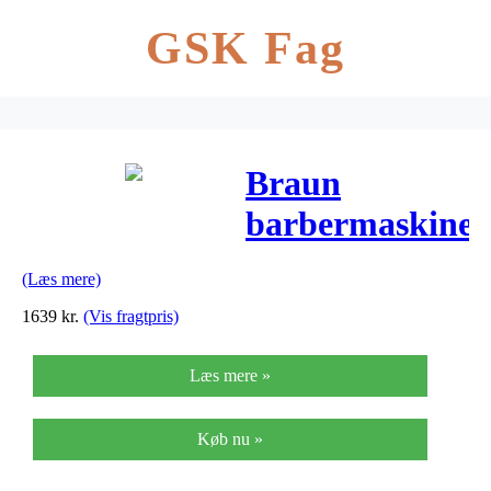
GSK Fag
Braun
barbermaskine
Series 7
(Læs mere)
7865cc
1639
kr.
(Vis fragtpris)
Læs mere »
Køb nu »