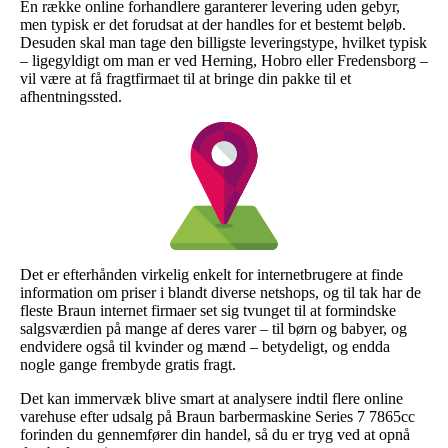
En række online forhandlere garanterer levering uden gebyr,
men typisk er det forudsat at der handles for et bestemt beløb.
Desuden skal man tage den billigste leveringstype, hvilket typisk
– ligegyldigt om man er ved Herning, Hobro eller Fredensborg –
vil være at få fragtfirmaet til at bringe din pakke til et
afhentningssted.
Det er efterhånden virkelig enkelt for internetbrugere at finde
information om priser i blandt diverse netshops, og til tak har de
fleste Braun internet firmaer set sig tvunget til at formindske
salgsværdien på mange af deres varer – til børn og babyer, og
endvidere også til kvinder og mænd – betydeligt, og endda
nogle gange frembyde gratis fragt.
Det kan immervæk blive smart at analysere indtil flere online
varehuse efter udsalg på Braun barbermaskine Series 7 7865cc
forinden du gennemfører din handel, så du er tryg ved at opnå