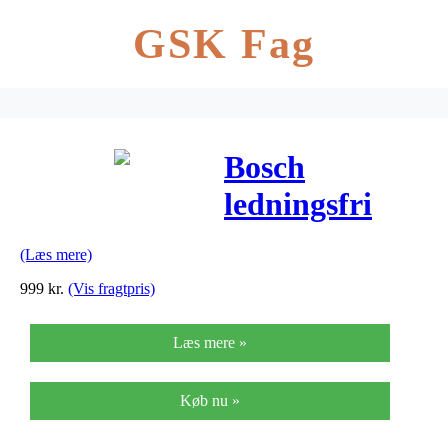
GSK Fag
Bosch
ledningsfri
støvsuger –
(Læs mere)
Readyyy –
999
kr.
(Vis fragtpris)
BBH22042
Læs mere »
Køb nu »