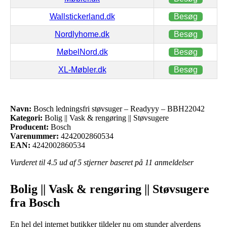
Wallstickerland.dk
Besøg
Nordlyhome.dk
Besøg
MøbelNord.dk
Besøg
XL-Møbler.dk
Besøg
Navn:
Bosch ledningsfri støvsuger – Readyyy – BBH22042
Kategori:
Bolig || Vask & rengøring || Støvsugere
Producent:
Bosch
Varenummer:
4242002860534
EAN:
4242002860534
Vurderet til
4.5
ud af 5 stjerner baseret på
11
anmeldelser
Bolig || Vask & rengøring || Støvsugere
fra Bosch
En hel del internet butikker tildeler nu om stunder alverdens