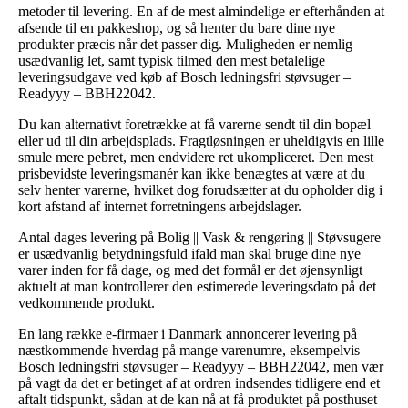
metoder til levering. En af de mest almindelige er efterhånden at
afsende til en pakkeshop, og så henter du bare dine nye
produkter præcis når det passer dig. Muligheden er nemlig
usædvanlig let, samt typisk tilmed den mest betalelige
leveringsudgave ved køb af Bosch ledningsfri støvsuger –
Readyyy – BBH22042.
Du kan alternativt foretrække at få varerne sendt til din bopæl
eller ud til din arbejdsplads. Fragtløsningen er uheldigvis en lille
smule mere pebret, men endvidere ret ukompliceret. Den mest
prisbevidste leveringsmanér kan ikke benægtes at være at du
selv henter varerne, hvilket dog forudsætter at du opholder dig i
kort afstand af internet forretningens arbejdslager.
Antal dages levering på Bolig || Vask & rengøring || Støvsugere
er usædvanlig betydningsfuld ifald man skal bruge dine nye
varer inden for få dage, og med det formål er det øjensynligt
aktuelt at man kontrollerer den estimerede leveringsdato på det
vedkommende produkt.
En lang række e-firmaer i Danmark annoncerer levering på
næstkommende hverdag på mange varenumre, eksempelvis
Bosch ledningsfri støvsuger – Readyyy – BBH22042, men vær
på vagt da det er betinget af at ordren indsendes tidligere end et
aftalt tidspunkt, sådan at de kan nå at få produktet på posthuset