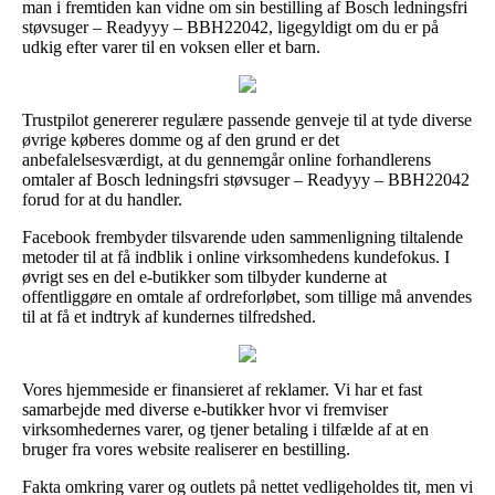
man i fremtiden kan vidne om sin bestilling af Bosch ledningsfri
støvsuger – Readyyy – BBH22042, ligegyldigt om du er på
udkig efter varer til en voksen eller et barn.
Trustpilot genererer regulære passende genveje til at tyde diverse
øvrige køberes domme og af den grund er det
anbefalelsesværdigt, at du gennemgår online forhandlerens
omtaler af Bosch ledningsfri støvsuger – Readyyy – BBH22042
forud for at du handler.
Facebook frembyder tilsvarende uden sammenligning tiltalende
metoder til at få indblik i online virksomhedens kundefokus. I
øvrigt ses en del e-butikker som tilbyder kunderne at
offentliggøre en omtale af ordreforløbet, som tillige må anvendes
til at få et indtryk af kundernes tilfredshed.
Vores hjemmeside er finansieret af reklamer. Vi har et fast
samarbejde med diverse e-butikker hvor vi fremviser
virksomhedernes varer, og tjener betaling i tilfælde af at en
bruger fra vores website realiserer en bestilling.
Fakta omkring varer og outlets på nettet vedligeholdes tit, men vi