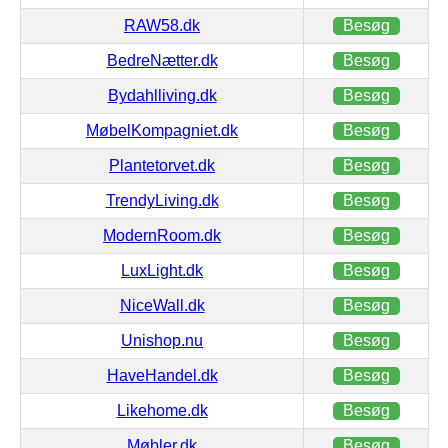
RAW58.dk
Besøg
BedreNætter.dk
Besøg
Bydahlliving.dk
Besøg
MøbelKompagniet.dk
Besøg
Plantetorvet.dk
Besøg
TrendyLiving.dk
Besøg
ModernRoom.dk
Besøg
LuxLight.dk
Besøg
NiceWall.dk
Besøg
Unishop.nu
Besøg
HaveHandel.dk
Besøg
Likehome.dk
Besøg
Møbler.dk
Besøg