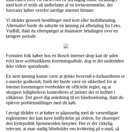
med kort er trods alt indbefattet af en lovbestemmelse, der
forsvarer køber overfor uærlige internet firmaer.
Vi tilråder generelt bestillinger med kort eller mobilbetaling.
Alternativt burde du udnytte en løsning på afbetaling fra f.eks.
ViaBill, ifald du efterspørger at finansiere betalingen over en
længere periode.
Forinden folk køber hos en Bosch internet shop kan de uden
tvivl læse webbutikkens forretningsaftale, dog er det undertiden
ikke videre spændende.
En nem løsning kunne være at tjekke hvorvidt e-forhandleren er
e-mærke godkendt, fordi det burde være en sikkerhed for at
internet forretningen overholder de officielle regler, og at
shoppen lejlighedsvis kontrolleres af jurister der er indført i
vilkårene. Det giver dig anledning til en håndsrækning, ifald du
oplever problemstillinger med dit køb.
I øvrigt tilråder vi at køber er påpasselig med de væsentligste
reglementer der kan have indflydelse på ordren, for eksempel
den byttepolitik hjemmesiden benytter. Her er det virkelig
relevant, at man stadig bibeholder ens kvittering på e-mail, så