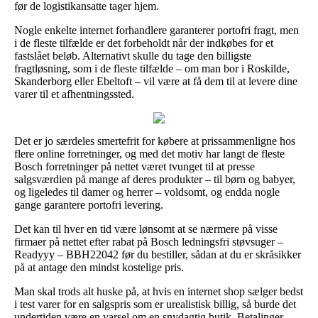
før de logistikansatte tager hjem.
Nogle enkelte internet forhandlere garanterer portofri fragt, men
i de fleste tilfælde er det forbeholdt når der indkøbes for et
fastslået beløb. Alternativt skulle du tage den billigste
fragtløsning, som i de fleste tilfælde – om man bor i Roskilde,
Skanderborg eller Ebeltoft – vil være at få dem til at levere dine
varer til et afhentningssted.
Det er jo særdeles smertefrit for købere at prissammenligne hos
flere online forretninger, og med det motiv har langt de fleste
Bosch forretninger på nettet været tvunget til at presse
salgsværdien på mange af deres produkter – til børn og babyer,
og ligeledes til damer og herrer – voldsomt, og endda nogle
gange garantere portofri levering.
Det kan til hver en tid være lønsomt at se nærmere på visse
firmaer på nettet efter rabat på Bosch ledningsfri støvsuger –
Readyyy – BBH22042 før du bestiller, sådan at du er skråsikker
på at antage den mindst kostelige pris.
Man skal trods alt huske på, at hvis en internet shop sælger bedst
i test varer for en salgspris som er urealistisk billig, så burde det
undertiden være en varsel om en snydagtig butik. Betalinger