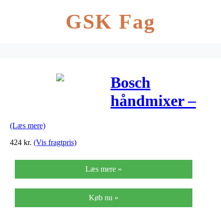
GSK Fag
Bosch
håndmixer –
MFQ4080 –
(Læs mere)
Hvid
424
kr.
(Vis fragtpris)
Læs mere »
Køb nu »