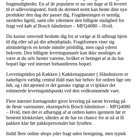
fragtmuligheder. En af de populære er nu om dage at få leveret
til et udleveringssted, fordi du dermed nemt kan hente dine nye
produkter den dag der passer dig. Fragtløsningen er nemlig
særdeles ligetil, samt ofte ydermere den billigste mulighed for
fragt ved køb af Bosch håndmixer – MFQ4080 – Hvid.
Du kunne omvendt beslutte dig for at vælge at få udbragt hjem
til dig eller ud på din arbejdsplads. Fragtformen viser sig
almindeligvis en kende mindre prisbillig, men også yderst
bekvem. Den billigste leveringsmanér kan ikke modsiges at
være at du selv henter varerne, hvilket er betinget af at du har
bopæl lige ved internet forhandlerens bopæl.
Leveringstiden på Køkken || Køkkenapparater || Håndmixere er
naturligvis vældig central ifald man har behov for ordren lige om
lidt, og i det øjemed er det ganske vigtigt at vi tjekker det
estimerede leveringstidspunkt ved den vedkommende vare.
Flere internet foretagender giver levering på næste hverdag på
de fleste varenumre, eksempelvis Bosch håndmixer – MFQ4080
– Hvid, men det er afhængig af at ordren køres igennem før et
bestemt klokkeslæt, således at de har en chance for at nå at få
pakken klar før pakkepersonalet har fyraften.
Indtil flere online shops yder fragt uden beregning, men typisk