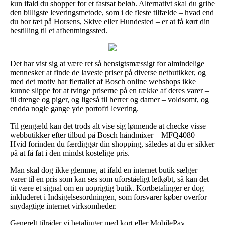
kun ifald du shopper for et fastsat beløb. Alternativt skal du gribe
den billigste leveringsmetode, som i de fleste tilfælde – hvad end
du bor tæt på Horsens, Skive eller Hundested – er at få kørt din
bestilling til et afhentningssted.
Det har vist sig at være ret så hensigtsmæssigt for almindelige
mennesker at finde de laveste priser på diverse netbutikker, og
med det motiv har flertallet af Bosch online webshops ikke
kunne slippe for at tvinge priserne på en række af deres varer –
til drenge og piger, og ligeså til herrer og damer – voldsomt, og
endda nogle gange yde portofri levering.
Til gengæld kan det trods alt vise sig lønnende at checke visse
webbutikker efter tilbud på Bosch håndmixer – MFQ4080 –
Hvid forinden du færdiggør din shopping, således at du er sikker
på at få fat i den mindst kostelige pris.
Man skal dog ikke glemme, at ifald en internet butik sælger
varer til en pris som kan ses som uforståeligt letkøbt, så kan det
tit være et signal om en uoprigtig butik. Kortbetalinger er dog
inkluderet i Indsigelsesordningen, som forsvarer køber overfor
snydagtige internet virksomheder.
Generelt tilråder vi betalinger med kort eller MobilePay.