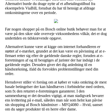
Alternativt burde du drage nytte af et afbetalingstilbud fra
eksempelvis ViaBill, forudsat du har til hensigt at afdrage
omkostningerne over en periode.
Før nogen shopper på en Bosch online butik behøver man for at
være på den sikre side overveje virksomhedens vilkår, det er dog
undertiden en tidskrævende opgave.
Alternativet kunne være at kigge om internet forhandleren er
støttet af e-mærket, grundet at det kan være en påvisning af at e-
firmaet retter sig efter de gældende danske regler, foruden at e-
forretningen af og til besigtiges af jurister der har indsigt i de
gældende regler. Desuden giver det dig anledning til en
håndsrækning, ifald du forvoldes problemstillinger med din
ordre.
Herudover stiller vi forslag om at køber er vaks omkring de mest
basale betingelser der kan håndhæves i forbindelse med ordren,
som fx den returret e-forretningen garanterer. I den
sammenhæng er det desuden vigtigt, at man stadigvæk bevarer
ens kvittering på e-mail, således man når som helst kan påvise
sin shopping af Bosch håndmixer – MFQ4080 – Hvid, uanset
om du søger produkter til en herre eller dame.