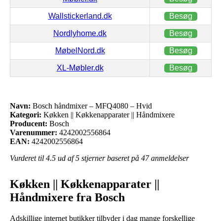
Wallstickerland.dk
Besøg
Nordlyhome.dk
Besøg
MøbelNord.dk
Besøg
XL-Møbler.dk
Besøg
Navn:
Bosch håndmixer – MFQ4080 – Hvid
Kategori:
Køkken || Køkkenapparater || Håndmixere
Producent:
Bosch
Varenummer:
4242002556864
EAN:
4242002556864
Vurderet til
4.5
ud af 5 stjerner baseret på
47
anmeldelser
Køkken || Køkkenapparater ||
Håndmixere fra Bosch
Adskillige internet butikker tilbyder i dag mange forskellige