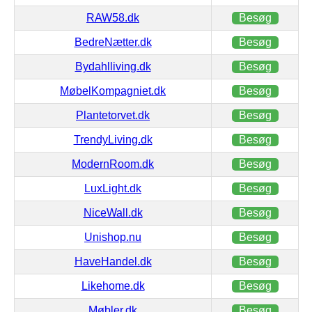
RAW58.dk
Besøg
BedreNætter.dk
Besøg
Bydahlliving.dk
Besøg
MøbelKompagniet.dk
Besøg
Plantetorvet.dk
Besøg
TrendyLiving.dk
Besøg
ModernRoom.dk
Besøg
LuxLight.dk
Besøg
NiceWall.dk
Besøg
Unishop.nu
Besøg
HaveHandel.dk
Besøg
Likehome.dk
Besøg
Møbler.dk
Besøg