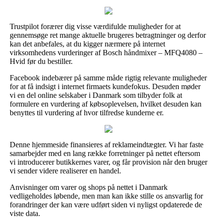
Trustpilot forærer dig visse værdifulde muligheder for at
gennemsøge ret mange aktuelle brugeres betragtninger og derfor
kan det anbefales, at du kigger nærmere på internet
virksomhedens vurderinger af Bosch håndmixer – MFQ4080 –
Hvid før du bestiller.
Facebook indebærer på samme måde rigtig relevante muligheder
for at få indsigt i internet firmaets kundefokus. Desuden møder
vi en del online selskaber i Danmark som tilbyder folk at
formulere en vurdering af købsoplevelsen, hvilket desuden kan
benyttes til vurdering af hvor tilfredse kunderne er.
Denne hjemmeside finansieres af reklameindtægter. Vi har faste
samarbejder med en lang række forretninger på nettet eftersom
vi introducerer butikkernes varer, og får provision når den bruger
vi sender videre realiserer en handel.
Anvisninger om varer og shops på nettet i Danmark
vedligeholdes løbende, men man kan ikke stille os ansvarlig for
forandringer der kan være udført siden vi nyligst opdaterede de
viste data.