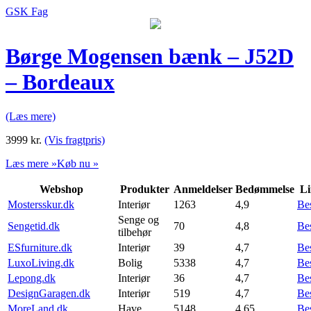
GSK Fag
Børge Mogensen bænk – J52D
– Bordeaux
(Læs mere)
3999
kr.
(Vis fragtpris)
Læs mere »
Køb nu »
Webshop
Produkter
Anmeldelser
Bedømmelse
Li
Mostersskur.dk
Interiør
1263
4,9
Be
Senge og
Sengetid.dk
70
4,8
Be
tilbehør
ESfurniture.dk
Interiør
39
4,7
Be
LuxoLiving.dk
Bolig
5338
4,7
Be
Lepong.dk
Interiør
36
4,7
Be
DesignGaragen.dk
Interiør
519
4,7
Be
MoreLand.dk
Have
5148
4,65
Be