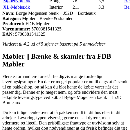
MøbelNord.dk
Bolig
76
3,5
Be
XL-Møbler.dk
Interiør
211
3,3
Be
Navn:
Børge Mogensen bænk – J52D – Bordeaux
Kategori:
Møbler || Bænke & skamler
Producent:
FDB Møbler
Varenummer:
5700381541325
EAN:
5700381541325
Vurderet til
4.2
ud af 5 stjerner baseret på
5
anmeldelser
Møbler || Bænke & skamler fra FDB
Møbler
Flere e-forhandlere foreslår heldigvis mange forskellige
leveringsløsninger. En der er meget populær er nu til dags at få sendt
til en pakkeshop, og så kan du blot hente de købte varer når det
passer dig. Denne er jo meget nem, og ofte endvidere den mest
letkøbte leveringstype ved køb af Børge Mogensen bænk – J52D –
Bordeaux.
Du kan tillige tænke over at få pakken sendt til dit hus eller til dit
arbejde. Leveringstypen viser sig gerne en sjat dyrere, men
ydermere ret ligetil. Den prisbilligste fragttype er utvivlsomt selv at
hente ordren, hvilket dog nødvendiggør at du fysisk befinder dig tæt