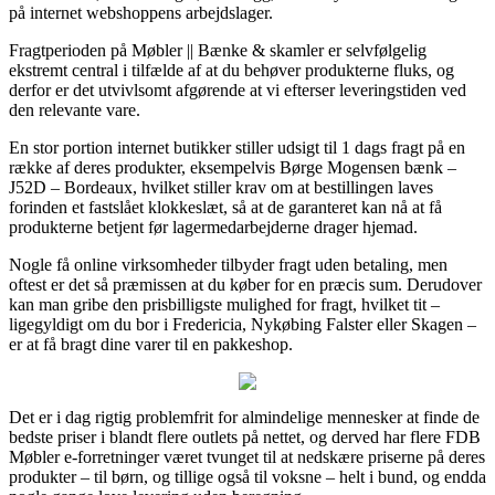
på internet webshoppens arbejdslager.
Fragtperioden på Møbler || Bænke & skamler er selvfølgelig
ekstremt central i tilfælde af at du behøver produkterne fluks, og
derfor er det utvivlsomt afgørende at vi efterser leveringstiden ved
den relevante vare.
En stor portion internet butikker stiller udsigt til 1 dags fragt på en
række af deres produkter, eksempelvis Børge Mogensen bænk –
J52D – Bordeaux, hvilket stiller krav om at bestillingen laves
forinden et fastslået klokkeslæt, så at de garanteret kan nå at få
produkterne betjent før lagermedarbejderne drager hjemad.
Nogle få online virksomheder tilbyder fragt uden betaling, men
oftest er det så præmissen at du køber for en præcis sum. Derudover
kan man gribe den prisbilligste mulighed for fragt, hvilket tit –
ligegyldigt om du bor i Fredericia, Nykøbing Falster eller Skagen –
er at få bragt dine varer til en pakkeshop.
Det er i dag rigtig problemfrit for almindelige mennesker at finde de
bedste priser i blandt flere outlets på nettet, og derved har flere FDB
Møbler e-forretninger været tvunget til at nedskære priserne på deres
produkter – til børn, og tillige også til voksne – helt i bund, og endda