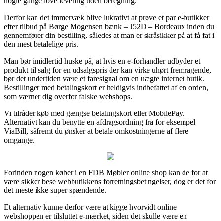
nogle gange love levering uden beregning.
Derfor kan det immervæk blive lukrativt at prøve et par e-butikker
efter tilbud på Børge Mogensen bænk – J52D – Bordeaux inden du
gennemfører din bestilling, således at man er skråsikker på at få fat i
den mest betalelige pris.
Man bør imidlertid huske på, at hvis en e-forhandler udbyder et
produkt til salg for en udsalgspris der kan virke uhørt fremragende,
bør det undertiden være et faresignal om en uægte internet butik.
Bestillinger med betalingskort er heldigvis indbefattet af en orden,
som værner dig overfor falske webshops.
Vi tilråder køb med gængse betalingskort eller MobilePay.
Alternativt kan du benytte en afdragsordning fra for eksempel
ViaBill, såfremt du ønsker at betale omkostningerne af flere
omgange.
Forinden nogen køber i en FDB Møbler online shop kan de for at
være sikker bese webbutikkens forretningsbetingelser, dog er det for
det meste ikke super spændende.
Et alternativ kunne derfor være at kigge hvorvidt online
webshoppen er tilsluttet e-mærket, siden det skulle være en