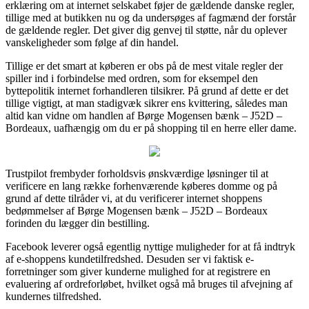
erklæring om at internet selskabet føjer de gældende danske regler,
tillige med at butikken nu og da undersøges af fagmænd der forstår
de gældende regler. Det giver dig genvej til støtte, når du oplever
vanskeligheder som følge af din handel.
Tillige er det smart at køberen er obs på de mest vitale regler der
spiller ind i forbindelse med ordren, som for eksempel den
byttepolitik internet forhandleren tilsikrer. På grund af dette er det
tillige vigtigt, at man stadigvæk sikrer ens kvittering, således man
altid kan vidne om handlen af Børge Mogensen bænk – J52D –
Bordeaux, uafhængig om du er på shopping til en herre eller dame.
Trustpilot frembyder forholdsvis ønskværdige løsninger til at
verificere en lang række forhenværende køberes domme og på
grund af dette tilråder vi, at du verificerer internet shoppens
bedømmelser af Børge Mogensen bænk – J52D – Bordeaux
forinden du lægger din bestilling.
Facebook leverer også egentlig nyttige muligheder for at få indtryk
af e-shoppens kundetilfredshed. Desuden ser vi faktisk e-
forretninger som giver kunderne mulighed for at registrere en
evaluering af ordreforløbet, hvilket også må bruges til afvejning af
kundernes tilfredshed.