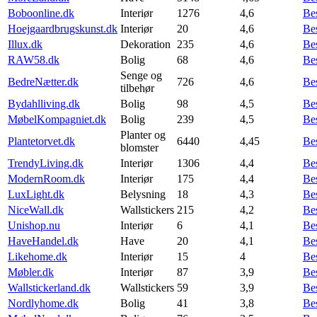
Boboonline.dk
Interiør
1276
4,6
Be
Hoejgaardbrugskunst.dk
Interiør
20
4,6
Be
Illux.dk
Dekoration
235
4,6
Be
RAW58.dk
Bolig
68
4,6
Be
Senge og
BedreNætter.dk
726
4,6
Be
tilbehør
Bydahlliving.dk
Bolig
98
4,5
Be
MøbelKompagniet.dk
Bolig
239
4,5
Be
Planter og
Plantetorvet.dk
6440
4,45
Be
blomster
TrendyLiving.dk
Interiør
1306
4,4
Be
ModernRoom.dk
Interiør
175
4,4
Be
LuxLight.dk
Belysning
18
4,3
Be
NiceWall.dk
Wallstickers
215
4,2
Be
Unishop.nu
Interiør
6
4,1
Be
HaveHandel.dk
Have
20
4,1
Be
Likehome.dk
Interiør
15
4
Be
Møbler.dk
Interiør
87
3,9
Be
Wallstickerland.dk
Wallstickers
59
3,9
Be
Nordlyhome.dk
Bolig
41
3,8
Be