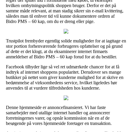
regler der spiller ind i forbindelse med købet, til eksempel
hvilken ombytningspolitik shoppen bruger. Derfor er det på
samme måde relevant, at man stadig sikrer sin e-mail kvittering,
således man til enhver tid vil kunne dokumentere ordren af
Bidro PMS – 60 kap, om du er dreng eller pige.
Trustpilot frembyder egentlig solide muligheder for at iagttage en
stor portion forhenværende forbrugeres opfattelser og på grund
af dette er det klogt, at du eksaminerer internet firmaets
anmeldelser af Bidro PMS – 60 kap forud for at du bestiller.
Facebook tilbyder lige så vel ret udmærkede chancer for at få
indtryk af internet shoppens popularitet. Derudover ses mange
butikker på nettet som giver kunderne mulighed for at skrive en
bedømmelse af virksomhedens service, hvilket ligeledes bør
anvendes til at vurdere tilfredsheden hos kunderne.
Denne hjemmeside er annoncefinansieret. Vi har faste
samarbejder med utallige internet handler og annoncerer
forretningernes varer, og opnår kommission når en af de
besøgende på vores hjemmeside foretager en transaktion.