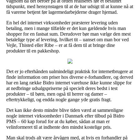
vagtsom da det beroer på at orden realiseres før et besluttet
tidspunkt, med hensynstagen til at de har udsigt til at kunne nå at
få varerne betjent før lagermedarbejderne drager hjemad.
En hel del internet virksomheder præsterer levering uden
betaling, men i mange tilfælde er det kun gældende hvis man
shopper for en fastsat sum. Derudover bør man vælge den mest
betalelige type af levering, hvilket tit – uanset om man bor ved
Vejle, Thisted eller Ribe – er at få dem til at bringe dine
produkter til en pakkeshop.
Det er jo efterhånden ualmindeligt praktisk for internetbrugere at
finde information om priser hos diverse e-forhandlere, og derved
har en lang række Bidro internet varehuse ikke kunne slippe for
at nedbringe udsalgspriserne på specielt deres bedst i test
produkter – til børn, men også til herrer og damer –
eftertrykkeligt, og endda nogle gange yde gratis fragt.
Det kan ikke desto mindre blive tiden værd at sammenligne
nogle internet virksomheder i Danmark efter tilbud på Bidro
PMS – 60 kap forud for at du køber, sådan at man er
velinformeret til at indhente den mindst kostelige pris.
Man skal trods alt være årvågen med, at hvis en forhandler på