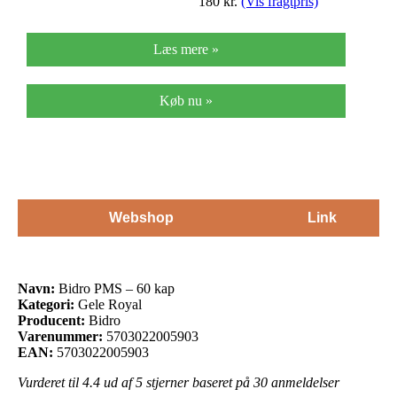
180
kr.
(Vis fragtpris)
Læs mere »
Køb nu »
Webshop
Link
Navn:
Bidro PMS – 60 kap
Kategori:
Gele Royal
Producent:
Bidro
Varenummer:
5703022005903
EAN:
5703022005903
Vurderet til
4.4
ud af 5 stjerner baseret på
30
anmeldelser