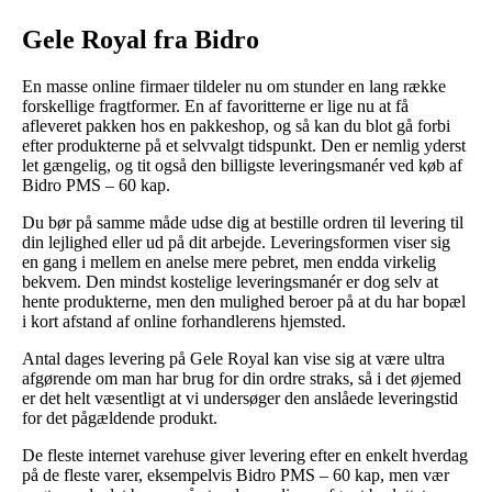
Gele Royal fra Bidro
En masse online firmaer tildeler nu om stunder en lang række
forskellige fragtformer. En af favoritterne er lige nu at få
afleveret pakken hos en pakkeshop, og så kan du blot gå forbi
efter produkterne på et selvvalgt tidspunkt. Den er nemlig yderst
let gængelig, og tit også den billigste leveringsmanér ved køb af
Bidro PMS – 60 kap.
Du bør på samme måde udse dig at bestille ordren til levering til
din lejlighed eller ud på dit arbejde. Leveringsformen viser sig
en gang i mellem en anelse mere pebret, men endda virkelig
bekvem. Den mindst kostelige leveringsmanér er dog selv at
hente produkterne, men den mulighed beroer på at du har bopæl
i kort afstand af online forhandlerens hjemsted.
Antal dages levering på Gele Royal kan vise sig at være ultra
afgørende om man har brug for din ordre straks, så i det øjemed
er det helt væsentligt at vi undersøger den anslåede leveringstid
for det pågældende produkt.
De fleste internet varehuse giver levering efter en enkelt hverdag
på de fleste varer, eksempelvis Bidro PMS – 60 kap, men vær