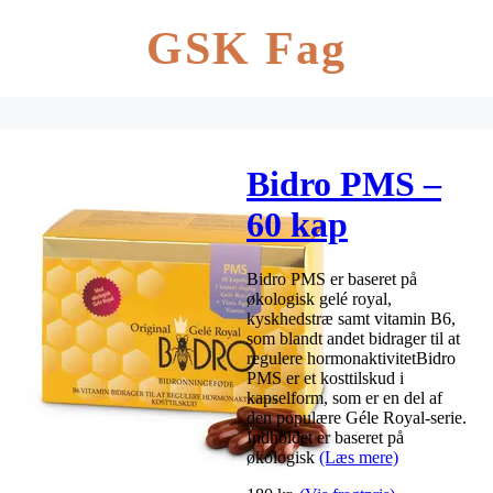
GSK Fag
Bidro PMS –
60 kap
Bidro PMS er baseret på
økologisk gelé royal,
kyskhedstræ samt vitamin B6,
som blandt andet bidrager til at
regulere hormonaktivitetBidro
PMS er et kosttilskud i
kapselform, som er en del af
den populære Géle Royal-serie.
Indholdet er baseret på
økologisk
(Læs mere)