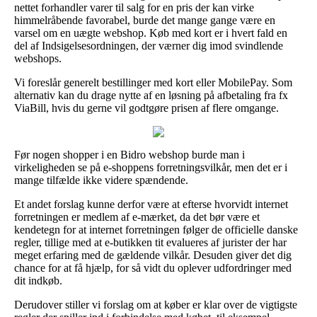
nettet forhandler varer til salg for en pris der kan virke
himmelråbende favorabel, burde det mange gange være en
varsel om en uægte webshop. Køb med kort er i hvert fald en
del af Indsigelsesordningen, der værner dig imod svindlende
webshops.
Vi foreslår generelt bestillinger med kort eller MobilePay. Som
alternativ kan du drage nytte af en løsning på afbetaling fra fx
ViaBill, hvis du gerne vil godtgøre prisen af flere omgange.
Før nogen shopper i en Bidro webshop burde man i
virkeligheden se på e-shoppens forretningsvilkår, men det er i
mange tilfælde ikke videre spændende.
Et andet forslag kunne derfor være at efterse hvorvidt internet
forretningen er medlem af e-mærket, da det bør være et
kendetegn for at internet forretningen følger de officielle danske
regler, tillige med at e-butikken tit evalueres af jurister der har
meget erfaring med de gældende vilkår. Desuden giver det dig
chance for at få hjælp, for så vidt du oplever udfordringer med
dit indkøb.
Derudover stiller vi forslag om at køber er klar over de vigtigste