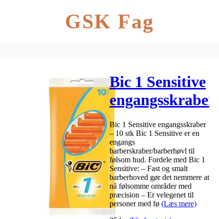
GSK Fag
Bic 1 Sensitive
engangsskraber
– 10 stk
Bic 1 Sensitive engangsskraber
– 10 stk Bic 1 Sensitive er en
engangs
barberskraber/barberhøvl til
følsom hud. Fordele med Bic 1
Sensitive: – Fast og smalt
barberhoved gør det nemmere at
nå følsomme områder med
præcision – Er velegenet til
personer med fø
(Læs mere)