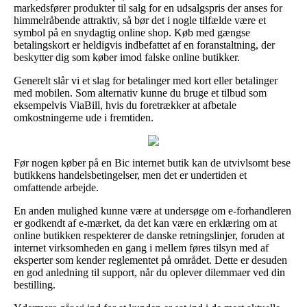
markedsfører produkter til salg for en udsalgspris der anses for
himmelråbende attraktiv, så bør det i nogle tilfælde være et
symbol på en snydagtig online shop. Køb med gængse
betalingskort er heldigvis indbefattet af en foranstaltning, der
beskytter dig som køber imod falske online butikker.
Generelt slår vi et slag for betalinger med kort eller betalinger
med mobilen. Som alternativ kunne du bruge et tilbud som
eksempelvis ViaBill, hvis du foretrækker at afbetale
omkostningerne ude i fremtiden.
Før nogen køber på en Bic internet butik kan de utvivlsomt bese
butikkens handelsbetingelser, men det er undertiden et
omfattende arbejde.
En anden mulighed kunne være at undersøge om e-forhandleren
er godkendt af e-mærket, da det kan være en erklæring om at
online butikken respekterer de danske retningslinjer, foruden at
internet virksomheden en gang i mellem føres tilsyn med af
eksperter som kender reglementet på området. Dette er desuden
en god anledning til support, når du oplever dilemmaer ved din
bestilling.