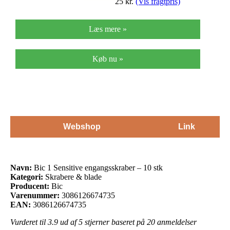
25
kr.
(Vis fragtpris)
Læs mere »
Køb nu »
Webshop
Link
Navn:
Bic 1 Sensitive engangsskraber – 10 stk
Kategori:
Skrabere & blade
Producent:
Bic
Varenummer:
3086126674735
EAN:
3086126674735
Vurderet til
3.9
ud af 5 stjerner baseret på
20
anmeldelser