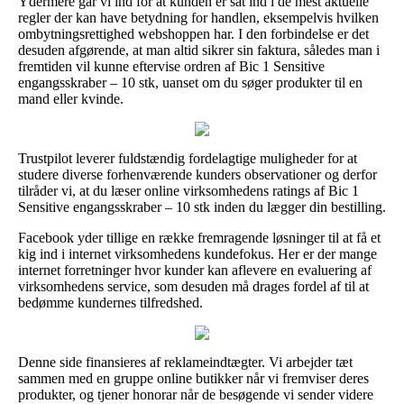
Ydermere går vi ind for at kunden er sat ind i de mest aktuelle
regler der kan have betydning for handlen, eksempelvis hvilken
ombytningsrettighed webshoppen har. I den forbindelse er det
desuden afgørende, at man altid sikrer sin faktura, således man i
fremtiden vil kunne eftervise ordren af Bic 1 Sensitive
engangsskraber – 10 stk, uanset om du søger produkter til en
mand eller kvinde.
Trustpilot leverer fuldstændig fordelagtige muligheder for at
studere diverse forhenværende kunders observationer og derfor
tilråder vi, at du læser online virksomhedens ratings af Bic 1
Sensitive engangsskraber – 10 stk inden du lægger din bestilling.
Facebook yder tillige en række fremragende løsninger til at få et
kig ind i internet virksomhedens kundefokus. Her er der mange
internet forretninger hvor kunder kan aflevere en evaluering af
virksomhedens service, som desuden må drages fordel af til at
bedømme kundernes tilfredshed.
Denne side finansieres af reklameindtægter. Vi arbejder tæt
sammen med en gruppe online butikker når vi fremviser deres
produkter, og tjener honorar når de besøgende vi sender videre