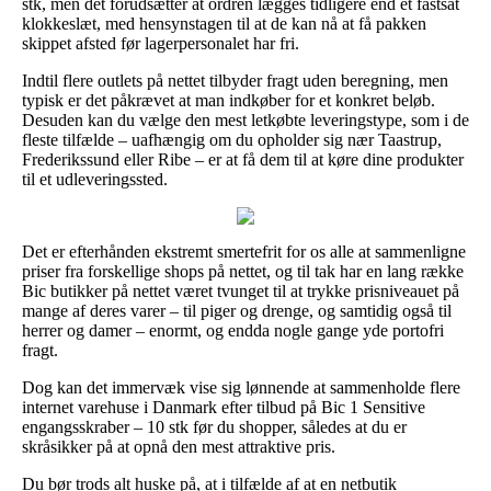
stk, men det forudsætter at ordren lægges tidligere end et fastsat
klokkeslæt, med hensynstagen til at de kan nå at få pakken
skippet afsted før lagerpersonalet har fri.
Indtil flere outlets på nettet tilbyder fragt uden beregning, men
typisk er det påkrævet at man indkøber for et konkret beløb.
Desuden kan du vælge den mest letkøbte leveringstype, som i de
fleste tilfælde – uafhængig om du opholder sig nær Taastrup,
Frederikssund eller Ribe – er at få dem til at køre dine produkter
til et udleveringssted.
Det er efterhånden ekstremt smertefrit for os alle at sammenligne
priser fra forskellige shops på nettet, og til tak har en lang række
Bic butikker på nettet været tvunget til at trykke prisniveauet på
mange af deres varer – til piger og drenge, og samtidig også til
herrer og damer – enormt, og endda nogle gange yde portofri
fragt.
Dog kan det immervæk vise sig lønnende at sammenholde flere
internet varehuse i Danmark efter tilbud på Bic 1 Sensitive
engangsskraber – 10 stk før du shopper, således at du er
skråsikker på at opnå den mest attraktive pris.
Du bør trods alt huske på, at i tilfælde af at en netbutik