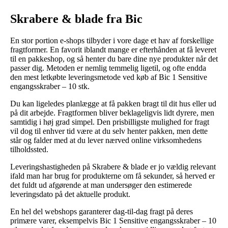
Skrabere & blade fra Bic
En stor portion e-shops tilbyder i vore dage et hav af forskellige
fragtformer. En favorit iblandt mange er efterhånden at få leveret
til en pakkeshop, og så henter du bare dine nye produkter når det
passer dig. Metoden er nemlig temmelig ligetil, og ofte endda
den mest letkøbte leveringsmetode ved køb af Bic 1 Sensitive
engangsskraber – 10 stk.
Du kan ligeledes planlægge at få pakken bragt til dit hus eller ud
på dit arbejde. Fragtformen bliver beklageligvis lidt dyrere, men
samtidig i høj grad simpel. Den prisbilligste mulighed for fragt
vil dog til enhver tid være at du selv henter pakken, men dette
står og falder med at du lever nærved online virksomhedens
tilholdssted.
Leveringshastigheden på Skrabere & blade er jo vældig relevant
ifald man har brug for produkterne om få sekunder, så herved er
det fuldt ud afgørende at man undersøger den estimerede
leveringsdato på det aktuelle produkt.
En hel del webshops garanterer dag-til-dag fragt på deres
primære varer, eksempelvis Bic 1 Sensitive engangsskraber – 10