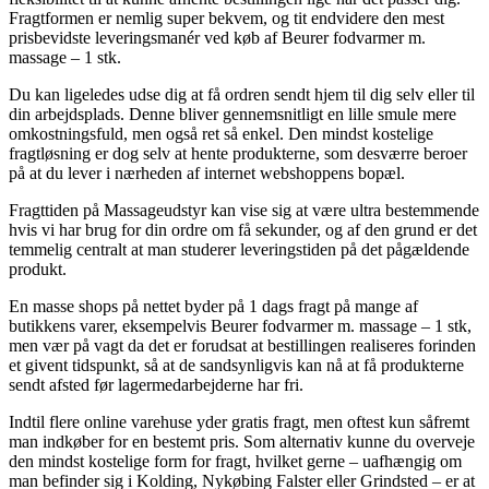
Fragtformen er nemlig super bekvem, og tit endvidere den mest
prisbevidste leveringsmanér ved køb af Beurer fodvarmer m.
massage – 1 stk.
Du kan ligeledes udse dig at få ordren sendt hjem til dig selv eller til
din arbejdsplads. Denne bliver gennemsnitligt en lille smule mere
omkostningsfuld, men også ret så enkel. Den mindst kostelige
fragtløsning er dog selv at hente produkterne, som desværre beroer
på at du lever i nærheden af internet webshoppens bopæl.
Fragttiden på Massageudstyr kan vise sig at være ultra bestemmende
hvis vi har brug for din ordre om få sekunder, og af den grund er det
temmelig centralt at man studerer leveringstiden på det pågældende
produkt.
En masse shops på nettet byder på 1 dags fragt på mange af
butikkens varer, eksempelvis Beurer fodvarmer m. massage – 1 stk,
men vær på vagt da det er forudsat at bestillingen realiseres forinden
et givent tidspunkt, så at de sandsynligvis kan nå at få produkterne
sendt afsted før lagermedarbejderne har fri.
Indtil flere online varehuse yder gratis fragt, men oftest kun såfremt
man indkøber for en bestemt pris. Som alternativ kunne du overveje
den mindst kostelige form for fragt, hvilket gerne – uafhængig om
man befinder sig i Kolding, Nykøbing Falster eller Grindsted – er at