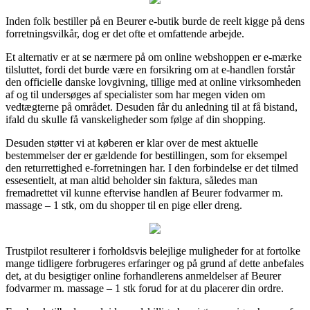
Inden folk bestiller på en Beurer e-butik burde de reelt kigge på dens
forretningsvilkår, dog er det ofte et omfattende arbejde.
Et alternativ er at se nærmere på om online webshoppen er e-mærke
tilsluttet, fordi det burde være en forsikring om at e-handlen forstår
den officielle danske lovgivning, tillige med at online virksomheden
af og til undersøges af specialister som har megen viden om
vedtægterne på området. Desuden får du anledning til at få bistand,
ifald du skulle få vanskeligheder som følge af din shopping.
Desuden støtter vi at køberen er klar over de mest aktuelle
bestemmelser der er gældende for bestillingen, som for eksempel
den returrettighed e-forretningen har. I den forbindelse er det tilmed
essesentielt, at man altid beholder sin faktura, således man
fremadrettet vil kunne eftervise handlen af Beurer fodvarmer m.
massage – 1 stk, om du shopper til en pige eller dreng.
Trustpilot resulterer i forholdsvis belejlige muligheder for at fortolke
mange tidligere forbrugeres erfaringer og på grund af dette anbefales
det, at du besigtiger online forhandlerens anmeldelser af Beurer
fodvarmer m. massage – 1 stk forud for at du placerer din ordre.