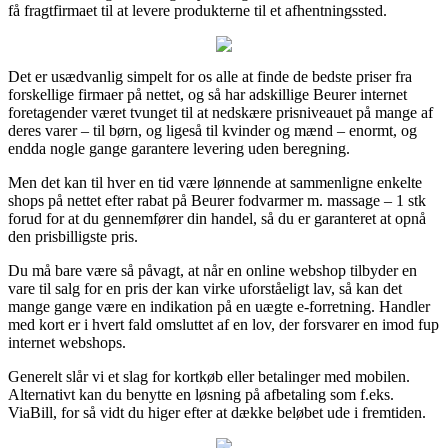
få fragtfirmaet til at levere produkterne til et afhentningssted.
Det er usædvanlig simpelt for os alle at finde de bedste priser fra
forskellige firmaer på nettet, og så har adskillige Beurer internet
foretagender været tvunget til at nedskære prisniveauet på mange af
deres varer – til børn, og ligeså til kvinder og mænd – enormt, og
endda nogle gange garantere levering uden beregning.
Men det kan til hver en tid være lønnende at sammenligne enkelte
shops på nettet efter rabat på Beurer fodvarmer m. massage – 1 stk
forud for at du gennemfører din handel, så du er garanteret at opnå
den prisbilligste pris.
Du må bare være så påvagt, at når en online webshop tilbyder en
vare til salg for en pris der kan virke uforståeligt lav, så kan det
mange gange være en indikation på en uægte e-forretning. Handler
med kort er i hvert fald omsluttet af en lov, der forsvarer en imod fup
internet webshops.
Generelt slår vi et slag for kortkøb eller betalinger med mobilen.
Alternativt kan du benytte en løsning på afbetaling som f.eks.
ViaBill, for så vidt du higer efter at dække beløbet ude i fremtiden.