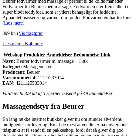
Beurer fodvarmer med massage er perfekt til de kolde måneder.
Fodvarmer fra Beurer med massage. Fodvarmeren er fremstillet i et
super blødt teddyfoer, som er yderst behageligt for fødderne.
Apparatet masserer og varmer din fødder. Fodvarmeren har tre funk
(Læs mere)
399
kr.
(Vis fragtpris)
Læs mere »
Køb nu »
Webshop
Produkter
Anmeldelser
Bedømmelse
Link
Navn:
Beurer fodvarmer m. massage – 1 stk
Kategori:
Massageudstyr
Producent:
Beurer
Varenummer:
4211125533014
EAN:
4211125533014
Vurderet til
3.9
ud af 5 stjerner baseret på
49
anmeldelser
Massageudstyr fra Beurer
En lang række internet butikker giver nu om stunder alverdens
muligheder for levering. En af de mest anvendte er på nuværende
tidspunkt at få sendt til en pakkeshop, fordi det så giver dig god
fleksibilitet til at kunne afhente bestillingen lige når det passer dig.