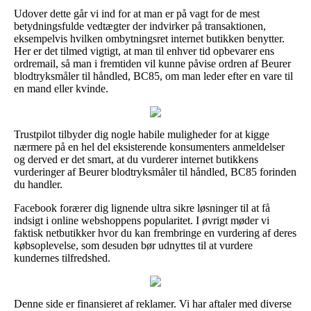
Udover dette går vi ind for at man er på vagt for de mest
betydningsfulde vedtægter der indvirker på transaktionen,
eksempelvis hvilken ombytningsret internet butikken benytter.
Her er det tilmed vigtigt, at man til enhver tid opbevarer ens
ordremail, så man i fremtiden vil kunne påvise ordren af Beurer
blodtryksmåler til håndled, BC85, om man leder efter en vare til
en mand eller kvinde.
Trustpilot tilbyder dig nogle habile muligheder for at kigge
nærmere på en hel del eksisterende konsumenters anmeldelser
og derved er det smart, at du vurderer internet butikkens
vurderinger af Beurer blodtryksmåler til håndled, BC85 forinden
du handler.
Facebook forærer dig lignende ultra sikre løsninger til at få
indsigt i online webshoppens popularitet. I øvrigt møder vi
faktisk netbutikker hvor du kan frembringe en vurdering af deres
købsoplevelse, som desuden bør udnyttes til at vurdere
kundernes tilfredshed.
Denne side er finansieret af reklamer. Vi har aftaler med diverse