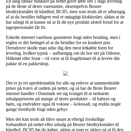
En lang række butikker på nettet giver løfte om 1 dags levering
på de fleste af deres varenumre, eksempelvis Beurer
blodtryksmåler til håndled, BC85, men som trods alt er afhængig
af at du bestiller tidligere end et nøjagtigt klokkeslæt, sådan at de
har udsigt til at kunne nå at få dit nye produkt afsted forud for at
lagerpersonalet får fri.
Enkelte internet varehuse garanterer fragt uden betaling, men i
reglen er det betinget af at du bestiller for en konkret pris.
Derudover skulle man udse dig den mest letkøbte form for
levering, hvilket typisk – uafhængig om du bor tæt på Odense,
Hillerød eller Sorø – vil være at få fragtfirmaet til at levere din
pakke til en pakkeshop.
Det er jo ret uproblematisk for alle og enhver at sammenholde
priser på tværs af outlets på nettet, og så har de fleste Beurer
internet handler i Danmark set sig tvunget til at nedsætte
udsalgspriserne på mange af deres produkter – til babyer og
børn, og endvidere også til voksne – kolossalt, og endda nogle
gange frembyde fragt uden gebyr.
Men det kan trods alt blive smart at eftergå forskellige
forhandlere på nettet efter udsalg på Beurer blodtryksmåler til
håndled, BC85 før du køber, sådan at man er sikker på at få den