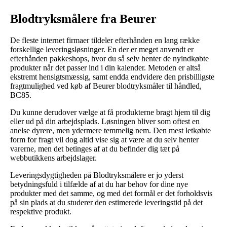
Blodtryksmålere fra Beurer
De fleste internet firmaer tildeler efterhånden en lang række
forskellige leveringsløsninger. En der er meget anvendt er
efterhånden pakkeshops, hvor du så selv henter de nyindkøbte
produkter når det passer ind i din kalender. Metoden er altså
ekstremt hensigtsmæssig, samt endda endvidere den prisbilligste
fragtmulighed ved køb af Beurer blodtryksmåler til håndled,
BC85.
Du kunne derudover vælge at få produkterne bragt hjem til dig
eller ud på din arbejdsplads. Løsningen bliver som oftest en
anelse dyrere, men ydermere temmelig nem. Den mest letkøbte
form for fragt vil dog altid vise sig at være at du selv henter
varerne, men det betinges af at du befinder dig tæt på
webbutikkens arbejdslager.
Leveringsdygtigheden på Blodtryksmålere er jo yderst
betydningsfuld i tilfælde af at du har behov for dine nye
produkter med det samme, og med det formål er det forholdsvis
på sin plads at du studerer den estimerede leveringstid på det
respektive produkt.