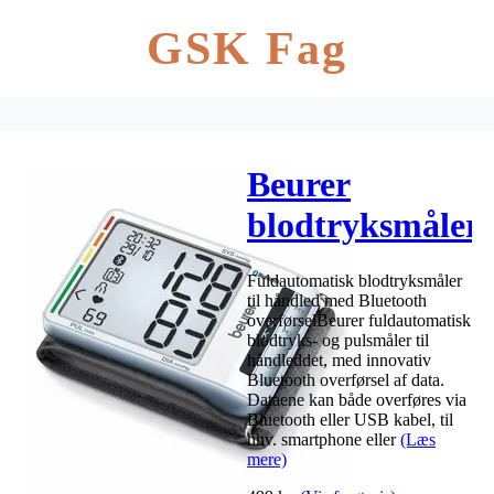
GSK Fag
Beurer
blodtryksmåler
til håndled,
Fuldautomatisk blodtryksmåler
BC85
til håndled med Bluetooth
overførselBeurer fuldautomatisk
blodtryks- og pulsmåler til
håndleddet, med innovativ
Bluetooth overførsel af data.
Dataene kan både overføres via
Bluetooth eller USB kabel, til
hhv. smartphone eller
(Læs
mere)