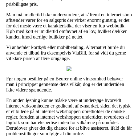
prisbilligste pris.
Man må imidlertid ikke undervurdere, at såfremt en internet shop
afhænder varer for en salgspris der virker enormt gunstig, er det
for det meste være et karakteristika der viser en fup webbutik.
Køb med kort er imidlertid omfavnet af en lov, hvilket dækker
kunden imod uærlige butikker på nettet.
Vi anbefaler kortkøb eller mobilbetaling. Alternativt burde du
anvende et tilbud fra eksempelvis ViaBill, for så vidt du gerne
vil klare prisen af flere omgange.
Før nogen bestiller på en Beurer online virksomhed behøver
man i princippet gennemse dens vilkår, dog er det undertiden
ikke videre spændende.
En anden løsning kunne måske være at undersøge hvorvidt
internet virksomheden er godkendt af e-mærket, siden det typisk
er et billede på at internet webshoppen opretholder de danske
regler, foruden at internet webshoppen undertiden revurderes af
fagfolk som har ekspertise inden for vilkårene på området.
Derudover giver det dig chance for at blive assisteret, ifald du får
problemstillinger som følge af din ordre.