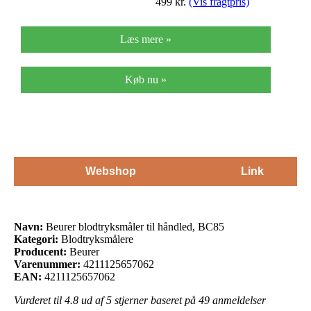
499
kr.
(Vis fragtpris)
Læs mere »
Køb nu »
Webshop
Link
Navn:
Beurer blodtryksmåler til håndled, BC85
Kategori:
Blodtryksmålere
Producent:
Beurer
Varenummer:
4211125657062
EAN:
4211125657062
Vurderet til
4.8
ud af 5 stjerner baseret på
49
anmeldelser