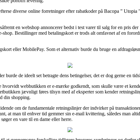
ikre portofri levering.
fterse diverse online forretninger efter rabatkoder på Bacopa ” Utopia ”
fremt en webshop annoncerer bedst i test varer til salg for en pris der
e-shop. Bestillinger med betalingskort er trods alt omfavnet af en foror
gskort eller MobilePay. Som et alternativ burde du bruge en afdragsløs
r burde de ideelt set betragte dens betingelser, det er dog gerne en ti
hvorvidt webbutikken er e-mærke godkendt, som skulle være et kendetegn
tbutikken jævnligt føres tilsyn med af eksperter som kender retningslinje
ed din shopping.
vidende om de fundamentale retningslinjer der indvirker på transaktione
ant, at man til enhver tid gemmer sin e-mail kvittering, således man alt
øger en vare til en dame eller herre.
e til at gennemsøge forskellige tidligere brugeres vurderinger og derfor slå