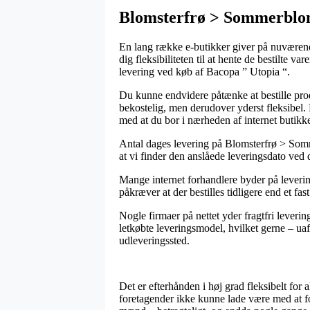
Blomsterfrø > Sommerblom
En lang række e-butikker giver på nuværende
dig fleksibiliteten til at hente de bestilte v
levering ved køb af Bacopa ” Utopia “.
Du kunne endvidere påtænke at bestille produ
bekostelig, men derudover yderst fleksibel.
med at du bor i nærheden af internet butikk
Antal dages levering på Blomsterfrø > Somme
at vi finder den anslåede leveringsdato ved
Mange internet forhandlere byder på leveri
påkræver at der bestilles tidligere end et fas
Nogle firmaer på nettet yder fragtfri leveri
letkøbte leveringsmodel, hvilket gerne – uaf
udleveringssted.
Det er efterhånden i høj grad fleksibelt for 
foretagender ikke kunne lade være med at fo