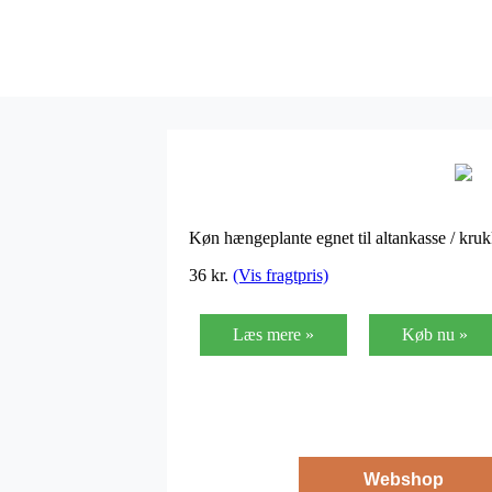
Køn hængeplante egnet til altankasse / kru
36
kr.
(Vis fragtpris)
Læs mere »
Køb nu »
Webshop