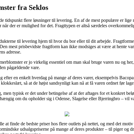
ster fra Seklos
 tidspunkt flere løsninger til levering. En af de mest populære er lige 
arer når der er mulighed for det. Fragttypen er altså særdeles overkommelig
kterne til levering hjem til hvor du bor eller til dit arbejde. Fragtfor
 Den mest prisbevidste fragtform kan ikke modsiges at være at hente var
ens adresse.
rblomster er jo virkelig essentiel om man skal bruge varen nu og her, o
 den pågældende vare.
ng efter en enkelt hverdag på mange af deres varer, eksempelvis Bacopa
t klokkeslæt, så at de højst sandsynligt kan nå at få varen ordnet før lag
ng, men typisk er det under betingelse af at der aftages for et konkret b
hængig om du opholder sig i Odense, Slagelse eller Bjerringbro – vil være
alle at finde de bedste priser hos flere outlets på nettet, og med det moti
rmindske udsalgspriserne på mange af deres produkter – til piger og dr