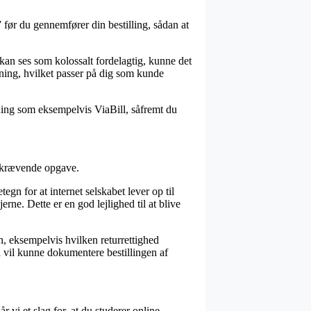
 før du gennemfører din bestilling, sådan at
 kan ses som kolossalt fordelagtig, kunne det
dning, hvilket passer på dig som kunde
ning som eksempelvis ViaBill, såfremt du
dskrævende opgave.
 for at internet selskabet lever op til
rne. Dette er en god lejlighed til at blive
n, eksempelvis hvilken returrettighed
id vil kunne dokumentere bestillingen af
r vi et slag for, at du studerer online