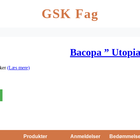
GSK Fag
Bacopa ” Utopia
kker
(Læs mere)
Produkter
Anmeldelser
Bedømmels