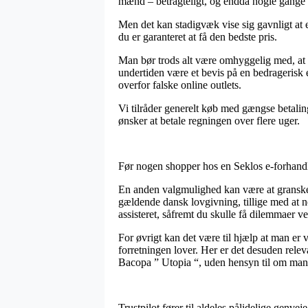
mænd – betragteligt, og endda nogle gange s
Men det kan stadigvæk vise sig gavnligt at e
du er garanteret at få den bedste pris.
Man bør trods alt være omhyggelig med, at så
undertiden være et bevis på en bedragerisk 
overfor falske online outlets.
Vi tilråder generelt køb med gængse betalin
ønsker at betale regningen over flere uger.
Før nogen shopper hos en Seklos e-forhandle
En anden valgmulighed kan være at granske 
gældende dansk lovgivning, tillige med at ne
assisteret, såfremt du skulle få dilemmaer v
For øvrigt kan det være til hjælp at man er 
forretningen lover. Her er det desuden relev
Bacopa ” Utopia “, uden hensyn til om man s
Trustpilot fører til aldeles pålidelige genvej