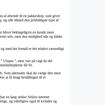
nu at afsende til en pakkeshop, som giver
, og ofte tilmed den prisbilligste type af
men bliver beklageligvis en kende mere
erne selv, men den mulighed står og falder
g med det formål er det relativt væsentligt
 ” Utopia “, men vær på vagt da det
ermedarbejderne får fri.
eløb. Som alternativ skal du vælge den mest
 at få bragt bestillingen til et
v har en lang række Seklos internet
enge, og yderligere også til kvinder og