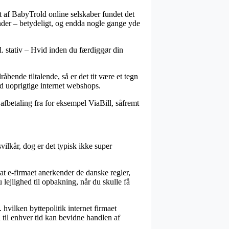
let af BabyTrold online selskaber fundet det
inder – betydeligt, og endda nogle gange yde
l. stativ – Hvid inden du færdiggør din
bende tiltalende, så er det tit være et tegn
od uoprigtige internet webshops.
fbetaling fra for eksempel ViaBill, såfremt
ilkår, dog er det typisk ikke super
 at e-firmaet anerkender de danske regler,
lejlighed til opbakning, når du skulle få
 hvilken byttepolitik internet firmaet
n til enhver tid kan bevidne handlen af