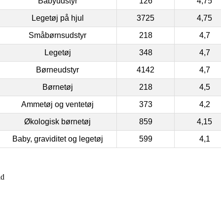
Babyudstyr
126
4,75
Legetøj på hjul
3725
4,75
Småbørnsudstyr
218
4,7
Legetøj
348
4,7
Børneudstyr
4142
4,7
Børnetøj
218
4,5
Ammetøj og ventetøj
373
4,2
Økologisk børnetøj
859
4,15
Baby, graviditet og legetøj
599
4,1
id