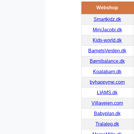
Webshop
Smartkidz.dk
MiniJacobi.dk
Kids-world.dk
BarnetsVerden.dk
Børnibalance.dk
Koalabarn.dk
byhappyme.com
LIAMS.dk
Villavejen.com
Babyplan.dk
Tralaleg.dk