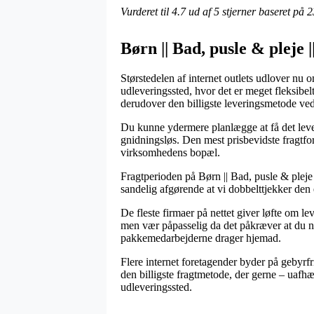
Vurderet til
4.7
ud af 5 stjerner baseret på
2
Børn || Bad, pusle & pleje 
Størstedelen af internet outlets udlover nu o
udleveringssted, hvor det er meget fleksibel
derudover den billigste leveringsmetode ved
Du kunne ydermere planlægge at få det leveret
gnidningsløs. Den mest prisbevidste fragtf
virksomhedens bopæl.
Fragtperioden på Børn || Bad, pusle & pleje 
sandelig afgørende at vi dobbelttjekker den 
De fleste firmaer på nettet giver løfte om
men vær påpasselig da det påkræver at du når 
pakkemedarbejderne drager hjemad.
Flere internet foretagender byder på gebyrfr
den billigste fragtmetode, der gerne – uafhæ
udleveringssted.