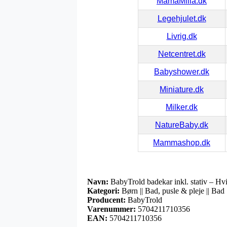
MamaMilla.dk
Legehjulet.dk
Livrig.dk
Netcentret.dk
Babyshower.dk
Miniature.dk
Milker.dk
NatureBaby.dk
Mammashop.dk
Navn:
BabyTrold badekar inkl. stativ – Hv
Kategori:
Børn || Bad, pusle & pleje || Bad
Producent:
BabyTrold
Varenummer:
5704211710356
EAN:
5704211710356