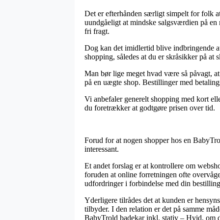
Det er efterhånden særligt simpelt for folk a
uundgåeligt at mindske salgsværdien på en r
fri fragt.
Dog kan det imidlertid blive indbringende at
shopping, således at du er skråsikker på at s
Man bør lige meget hvad være så påvagt, at i
på en uægte shop. Bestillinger med betalings
Vi anbefaler generelt shopping med kort ell
du foretrækker at godtgøre prisen over tid.
Forud for at nogen shopper hos en BabyTrold
interessant.
Et andet forslag er at kontrollere om websho
foruden at online forretningen ofte overvåg
udfordringer i forbindelse med din bestilling
Yderligere tilrådes det at kunden er hensyns
tilbyder. I den relation er det på samme måd
BabyTrold badekar inkl. stativ – Hvid, om du