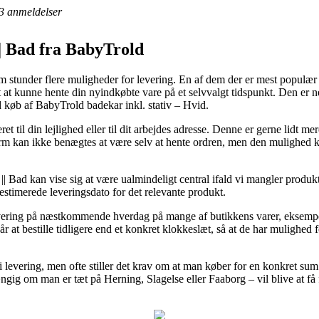
3
anmeldelser
|| Bad fra BabyTrold
m stunder flere muligheder for levering. En af dem der er mest populær er 
t at kunne hente din nyindkøbte vare på et selvvalgt tidspunkt. Den er n
 køb af BabyTrold badekar inkl. stativ – Hvid.
 til din lejlighed eller til dit arbejdes adresse. Denne er gerne lidt me
orm kan ikke benægtes at være selv at hente ordren, men den mulighed k
|| Bad kan vise sig at være ualmindeligt central ifald vi mangler produkt
estimerede leveringsdato for det relevante produkt.
 levering på næstkommende hverdag på mange af butikkens varer, eksempe
at bestille tidligere end et konkret klokkeslæt, så at de har mulighed fo
i levering, men ofte stiller det krav om at man køber for en konkret sum
ngig om man er tæt på Herning, Slagelse eller Faaborg – vil blive at få f