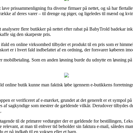
t lave prissammenligning fra diverse firmaer på nettet, og så har flertal
ække af deres varer – til drenge og piger, og ligeledes til mænd og kv
 analysere flere butikker på nettet efter rabat på BabyTrold badekar ink
kaffe sig den skarpeste pris.
fald en online virksomhed tilbyder et produkt til en pris som er himmelrå
kort er i hvert fald indbefattet af en ordning, der forsvarer køberen im
er mobilbetaling. Som en anden løsning burde du udnytte en løsning på a
 online butik kunne man faktisk løbe igennem e-butikkens forretningsv
ppen er verificeret af e-mærket, grundet at det generelt er et sympol på
es af sagkyndige som mestrer de gældende vilkår. Derudover tilbydes du 
.
tagende til de primære vedtægter der er gældende for bestillingen, f.eks.
e relevant, at man til enhver tid beholder sin faktura e-mail, således ma
 er på indkøb til en voksen eller et barn.