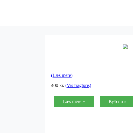
(Læs mere)
400
kr.
(Vis fragtpris)
Læs mere »
Køb nu »