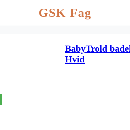
GSK Fag
BabyTrold badeka
Hvid