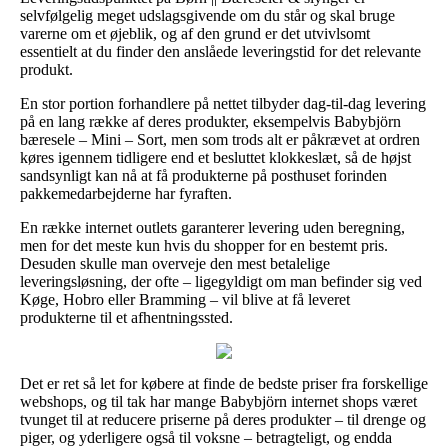
selvfølgelig meget udslagsgivende om du står og skal bruge
varerne om et øjeblik, og af den grund er det utvivlsomt
essentielt at du finder den anslåede leveringstid for det relevante
produkt.
En stor portion forhandlere på nettet tilbyder dag-til-dag levering
på en lang række af deres produkter, eksempelvis Babybjörn
bæresele – Mini – Sort, men som trods alt er påkrævet at ordren
køres igennem tidligere end et besluttet klokkeslæt, så de højst
sandsynligt kan nå at få produkterne på posthuset forinden
pakkemedarbejderne har fyraften.
En række internet outlets garanterer levering uden beregning,
men for det meste kun hvis du shopper for en bestemt pris.
Desuden skulle man overveje den mest betalelige
leveringsløsning, der ofte – ligegyldigt om man befinder sig ved
Køge, Hobro eller Bramming – vil blive at få leveret
produkterne til et afhentningssted.
Det er ret så let for købere at finde de bedste priser fra forskellige
webshops, og til tak har mange Babybjörn internet shops været
tvunget til at reducere priserne på deres produkter – til drenge og
piger, og yderligere også til voksne – betragteligt, og endda