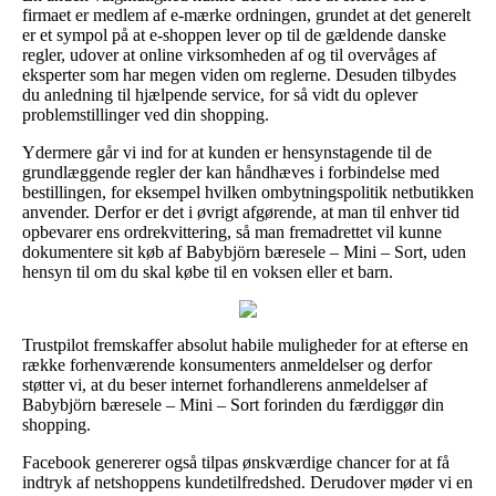
firmaet er medlem af e-mærke ordningen, grundet at det generelt
er et sympol på at e-shoppen lever op til de gældende danske
regler, udover at online virksomheden af og til overvåges af
eksperter som har megen viden om reglerne. Desuden tilbydes
du anledning til hjælpende service, for så vidt du oplever
problemstillinger ved din shopping.
Ydermere går vi ind for at kunden er hensynstagende til de
grundlæggende regler der kan håndhæves i forbindelse med
bestillingen, for eksempel hvilken ombytningspolitik netbutikken
anvender. Derfor er det i øvrigt afgørende, at man til enhver tid
opbevarer ens ordrekvittering, så man fremadrettet vil kunne
dokumentere sit køb af Babybjörn bæresele – Mini – Sort, uden
hensyn til om du skal købe til en voksen eller et barn.
Trustpilot fremskaffer absolut habile muligheder for at efterse en
række forhenværende konsumenters anmeldelser og derfor
støtter vi, at du beser internet forhandlerens anmeldelser af
Babybjörn bæresele – Mini – Sort forinden du færdiggør din
shopping.
Facebook genererer også tilpas ønskværdige chancer for at få
indtryk af netshoppens kundetilfredshed. Derudover møder vi en