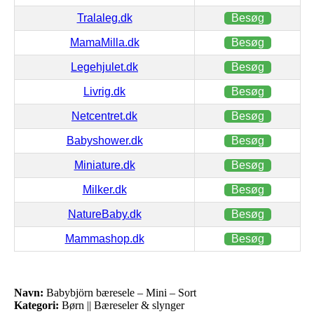
Tralaleg.dk
Besøg
MamaMilla.dk
Besøg
Legehjulet.dk
Besøg
Livrig.dk
Besøg
Netcentret.dk
Besøg
Babyshower.dk
Besøg
Miniature.dk
Besøg
Milker.dk
Besøg
NatureBaby.dk
Besøg
Mammashop.dk
Besøg
Navn:
Babybjörn bæresele – Mini – Sort
Kategori:
Børn || Bæreseler & slynger