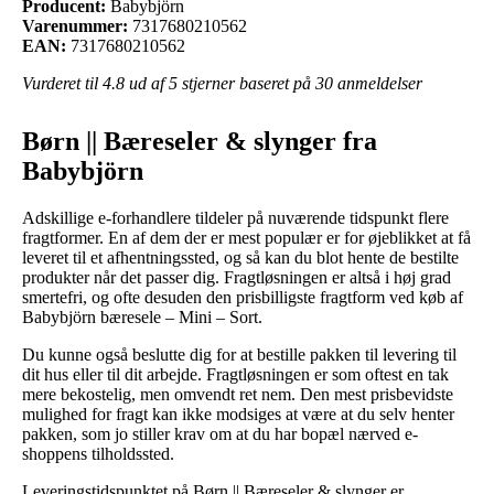
Producent:
Babybjörn
Varenummer:
7317680210562
EAN:
7317680210562
Vurderet til
4.8
ud af 5 stjerner baseret på
30
anmeldelser
Børn || Bæreseler & slynger fra
Babybjörn
Adskillige e-forhandlere tildeler på nuværende tidspunkt flere
fragtformer. En af dem der er mest populær er for øjeblikket at få
leveret til et afhentningssted, og så kan du blot hente de bestilte
produkter når det passer dig. Fragtløsningen er altså i høj grad
smertefri, og ofte desuden den prisbilligste fragtform ved køb af
Babybjörn bæresele – Mini – Sort.
Du kunne også beslutte dig for at bestille pakken til levering til
dit hus eller til dit arbejde. Fragtløsningen er som oftest en tak
mere bekostelig, men omvendt ret nem. Den mest prisbevidste
mulighed for fragt kan ikke modsiges at være at du selv henter
pakken, som jo stiller krav om at du har bopæl nærved e-
shoppens tilholdssted.
Leveringstidspunktet på Børn || Bæreseler & slynger er