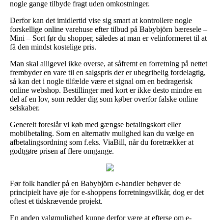
nogle gange tilbyde fragt uden omkostninger.
Derfor kan det imidlertid vise sig smart at kontrollere nogle
forskellige online varehuse efter tilbud på Babybjörn bæresele –
Mini – Sort før du shopper, således at man er velinformeret til at
få den mindst kostelige pris.
Man skal alligevel ikke overse, at såfremt en forretning på nettet
frembyder en vare til en salgspris der er ubegribelig fordelagtig,
så kan det i nogle tilfælde være et signal om en bedragerisk
online webshop. Bestillinger med kort er ikke desto mindre en
del af en lov, som redder dig som køber overfor falske online
selskaber.
Generelt foreslår vi køb med gængse betalingskort eller
mobilbetaling. Som en alternativ mulighed kan du vælge en
afbetalingsordning som f.eks. ViaBill, når du foretrækker at
godtgøre prisen af flere omgange.
Før folk handler på en Babybjörn e-handler behøver de
principielt have øje for e-shoppens forretningsvilkår, dog er det
oftest et tidskrævende projekt.
En anden valgmulighed kunne derfor være at efterse om e-