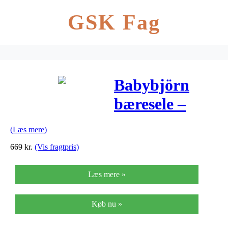
GSK Fag
Babybjörn
bæresele –
Mini – Sort
(Læs mere)
669
kr.
(Vis fragtpris)
Læs mere »
Køb nu »