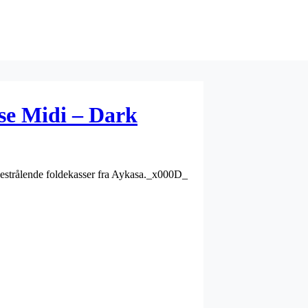
se Midi – Dark
rvestrålende foldekasser fra Aykasa._x000D_