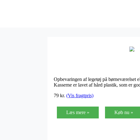
Opbevaringen af legetøj på børneværelset el
Kasserne er lavet af hård plastik, som er g
79
kr.
(Vis fragtpris)
Læs mere »
Køb nu »