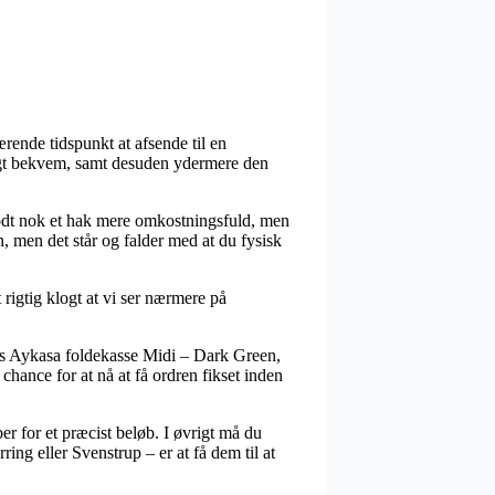
rende tidspunkt at afsende til en
ligt bekvem, samt desuden ydermere den
 godt nok et hak mere omkostningsfuld, men
n, men det står og falder med at du fysisk
rigtig klogt at vi ser nærmere på
is Aykasa foldekasse Midi – Dark Green,
chance for at nå at få ordren fikset inden
r for et præcist beløb. I øvrigt må du
ring eller Svenstrup – er at få dem til at