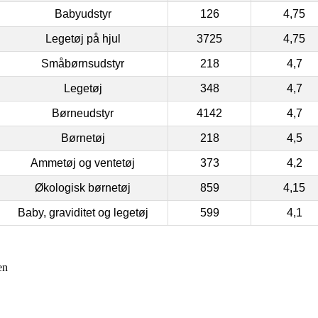
Babyudstyr
126
4,75
Legetøj på hjul
3725
4,75
Småbørnsudstyr
218
4,7
Legetøj
348
4,7
Børneudstyr
4142
4,7
Børnetøj
218
4,5
Ammetøj og ventetøj
373
4,2
Økologisk børnetøj
859
4,15
Baby, graviditet og legetøj
599
4,1
en