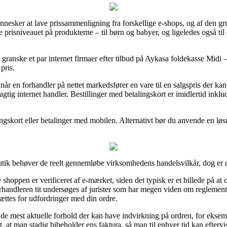
ennesker at lave prissammenligning fra forskellige e-shops, og af den g
e prisniveauet på produkterne – til børn og babyer, og ligeledes også ti
t granske et par internet firmaer efter tilbud på Aykasa foldekasse Midi
pris.
 en forhandler på nettet markedsfører en vare til en salgspris der kan s
agtig internet handler. Bestillinger med betalingskort er imidlertid inkl
ingskort eller betalinger med mobilen. Alternativt bør du anvende en løsn
tik behøver de reelt gennemløbe virksomhedens handelsvilkår, dog er de
shoppen er verificeret af e-mærket, siden det typisk er et billede på at
forhandleren tit undersøges af jurister som har megen viden om reglemen
sættes for udfordringer med din ordre.
i de mest aktuelle forhold der kan have indvirkning på ordren, for ekse
t, at man stadig bibeholder ens faktura, så man til enhver tid kan efter