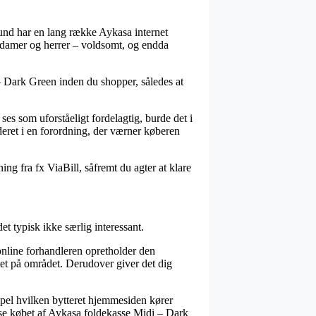
rund har en lang række Aykasa internet
l damer og herrer – voldsomt, og endda
 – Dark Green inden du shopper, således at
es som uforståeligt fordelagtig, burde det i
uderet i en forordning, der værner køberen
ing fra fx ViaBill, såfremt du agter at klare
t typisk ikke særlig interessant.
 online forhandleren opretholder den
tet på området. Derudover giver det dig
mpel hvilken bytteret hjemmesiden kører
vise købet af Aykasa foldekasse Midi – Dark