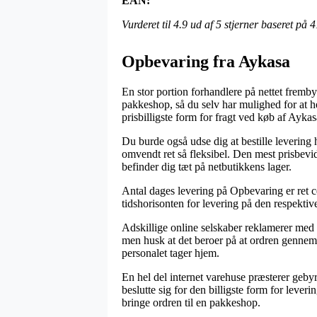
EAN:
Vurderet til
4.9
ud af 5 stjerner baseret på
4
Opbevaring fra Aykasa
En stor portion forhandlere på nettet fremb
pakkeshop, så du selv har mulighed for at 
prisbilligste form for fragt ved køb af Ayk
Du burde også udse dig at bestille levering 
omvendt ret så fleksibel. Den mest prisbevids
befinder dig tæt på netbutikkens lager.
Antal dages levering på Opbevaring er ret c
tidshorisonten for levering på den respektiv
Adskillige online selskaber reklamerer me
men husk at det beroer på at ordren gennemfø
personalet tager hjem.
En hel del internet varehuse præsterer geby
beslutte sig for den billigste form for leveri
bringe ordren til en pakkeshop.