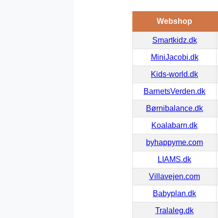
Webshop
Smartkidz.dk
MiniJacobi.dk
Kids-world.dk
BarnetsVerden.dk
Børnibalance.dk
Koalabarn.dk
byhappyme.com
LIAMS.dk
Villavejen.com
Babyplan.dk
Tralaleg.dk