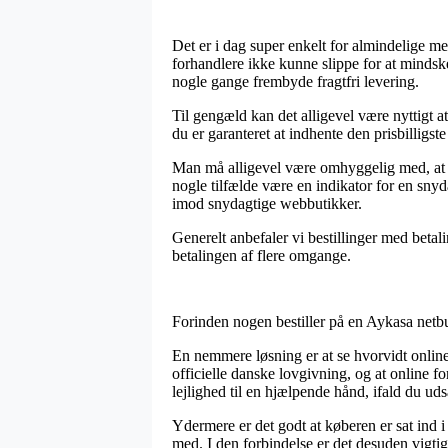
Det er i dag super enkelt for almindelige m
forhandlere ikke kunne slippe for at mindsk
nogle gange frembyde fragtfri levering.
Til gengæld kan det alligevel være nyttigt a
du er garanteret at indhente den prisbilligste 
Man må alligevel være omhyggelig med, at når
nogle tilfælde være en indikator for en snyd
imod snydagtige webbutikker.
Generelt anbefaler vi bestillinger med betal
betalingen af flere omgange.
Forinden nogen bestiller på en Aykasa netbu
En nemmere løsning er at se hvorvidt online 
officielle danske lovgivning, og at online 
lejlighed til en hjælpende hånd, ifald du ud
Ydermere er det godt at køberen er sat ind 
med. I den forbindelse er det desuden vigtig