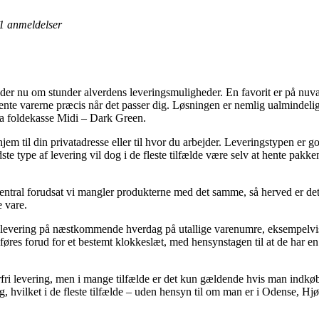
1
anmeldelser
yder nu om stunder alverdens leveringsmuligheder. En favorit er på nuvæ
hente varerne præcis når det passer dig. Løsningen er nemlig ualminde
asa foldekasse Midi – Dark Green.
hjem til din privatadresse eller til hvor du arbejder. Leveringstypen er
te type af levering vil dog i de fleste tilfælde være selv at hente pakke
entral forudsat vi mangler produkterne med det samme, så herved er det 
e vare.
d levering på næstkommende hverdag på utallige varenumre, eksempelv
res forud for et bestemt klokkeslæt, med hensynstagen til at de har en 
rfri levering, men i mange tilfælde er det kun gældende hvis man indkøbe
ng, hvilket i de fleste tilfælde – uden hensyn til om man er i Odense, Hjør