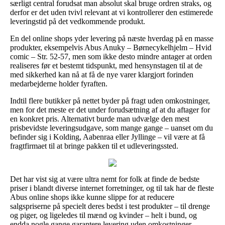
særligt central forudsat man absolut skal bruge ordren straks, og
derfor er det uden tvivl relevant at vi kontrollerer den estimerede
leveringstid på det vedkommende produkt.
En del online shops yder levering på næste hverdag på en masse
produkter, eksempelvis Abus Anuky – Børnecykelhjelm – Hvid
comic – Str. 52-57, men som ikke desto mindre antager at orden
realiseres før et bestemt tidspunkt, med hensynstagen til at de
med sikkerhed kan nå at få de nye varer klargjort forinden
medarbejderne holder fyraften.
Indtil flere butikker på nettet byder på fragt uden omkostninger,
men for det meste er det under forudsætning af at du aftager for
en konkret pris. Alternativt burde man udvælge den mest
prisbevidste leveringsudgave, som mange gange – uanset om du
befinder sig i Kolding, Aabenraa eller Jyllinge – vil være at få
fragtfirmaet til at bringe pakken til et udleveringssted.
Det har vist sig at være ultra nemt for folk at finde de bedste
priser i blandt diverse internet forretninger, og til tak har de fleste
Abus online shops ikke kunne slippe for at reducere
salgspriserne på specielt deres bedst i test produkter – til drenge
og piger, og ligeledes til mænd og kvinder – helt i bund, og
endda nogle gange garantere levering uden omkostninger.