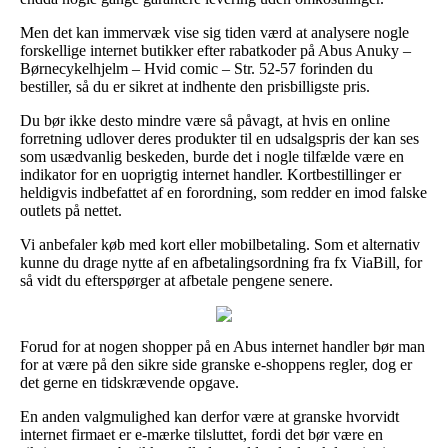
Men det kan immervæk vise sig tiden værd at analysere nogle
forskellige internet butikker efter rabatkoder på Abus Anuky –
Børnecykelhjelm – Hvid comic – Str. 52-57 forinden du
bestiller, så du er sikret at indhente den prisbilligste pris.
Du bør ikke desto mindre være så påvagt, at hvis en online
forretning udlover deres produkter til en udsalgspris der kan ses
som usædvanlig beskeden, burde det i nogle tilfælde være en
indikator for en uoprigtig internet handler. Kortbestillinger er
heldigvis indbefattet af en forordning, som redder en imod falske
outlets på nettet.
Vi anbefaler køb med kort eller mobilbetaling. Som et alternativ
kunne du drage nytte af en afbetalingsordning fra fx ViaBill, for
så vidt du efterspørger at afbetale pengene senere.
Forud for at nogen shopper på en Abus internet handler bør man
for at være på den sikre side granske e-shoppens regler, dog er
det gerne en tidskrævende opgave.
En anden valgmulighed kan derfor være at granske hvorvidt
internet firmaet er e-mærke tilsluttet, fordi det bør være en