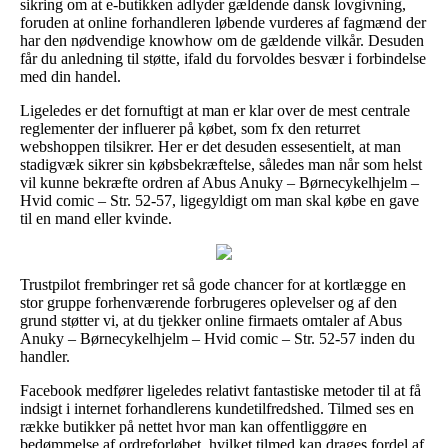
sikring om at e-butikken adlyder gældende dansk lovgivning,
foruden at online forhandleren løbende vurderes af fagmænd der
har den nødvendige knowhow om de gældende vilkår. Desuden
får du anledning til støtte, ifald du forvoldes besvær i forbindelse
med din handel.
Ligeledes er det fornuftigt at man er klar over de mest centrale
reglementer der influerer på købet, som fx den returret
webshoppen tilsikrer. Her er det desuden essesentielt, at man
stadigvæk sikrer sin købsbekræftelse, således man når som helst
vil kunne bekræfte ordren af Abus Anuky – Børnecykelhjelm –
Hvid comic – Str. 52-57, ligegyldigt om man skal købe en gave
til en mand eller kvinde.
Trustpilot frembringer ret så gode chancer for at kortlægge en
stor gruppe forhenværende forbrugeres oplevelser og af den
grund støtter vi, at du tjekker online firmaets omtaler af Abus
Anuky – Børnecykelhjelm – Hvid comic – Str. 52-57 inden du
handler.
Facebook medfører ligeledes relativt fantastiske metoder til at få
indsigt i internet forhandlerens kundetilfredshed. Tilmed ses en
række butikker på nettet hvor man kan offentliggøre en
bedømmelse af ordreforløbet, hvilket tilmed kan drages fordel af