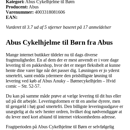
Kategori:
Abus Cykelhjelme til Børn
Producent:
Abus
Varenummer:
4003318081606
EAN:
Vurderet til
3.7
ud af 5 stjerner baseret på
17
anmeldelser
Abus Cykelhjelme til Børn fra Abus
Mange internet butikker tildeler nu til dags diverse
fragtmuligheder. En af dem der er mest anvendt er i vore dage
levering til en pakkeshop, hvor det er meget fleksibelt at kunne
hente dine varer lige når det passer dig. Løsningen er jo yderst
smertefri, samt endda ydermere den prisbilligste løsning til
levering ved køb af Abus Anuky – Børnecykelhjelm – Hvid
comic – Str. 52-57.
Du kan på samme måde prøve at vælge levering til dit hus eller
ud på dit arbejde. Leveringsformen er tit en anelse dyrere, men
til gengæld i høj grad smertefri. Den billigste leveringsudgave er
unægtelig at du selv henter ordren, hvilket dog nødvendiggør at
du lever med kort afstand til internet virksomhedens adresse.
Fragtperioden på Abus Cykelhjelme til Børn er selvfølgelig