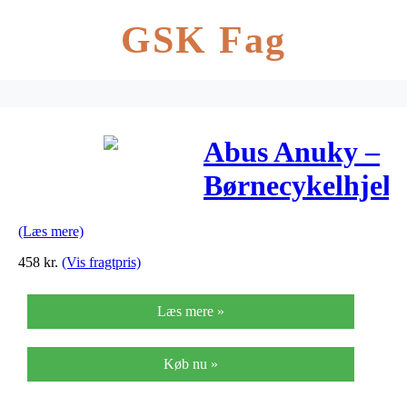
GSK Fag
Abus Anuky –
Børnecykelhjel
– Hvid comic –
(Læs mere)
Str. 52-57
458
kr.
(Vis fragtpris)
Læs mere »
Køb nu »