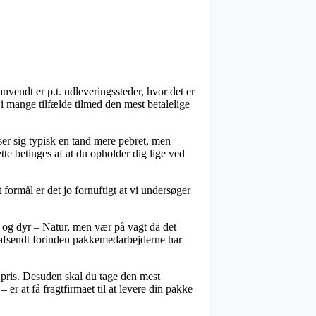
nvendt er p.t. udleveringssteder, hvor det er
 i mange tilfælde tilmed den mest betalelige
ser sig typisk en tand mere pebret, men
te betinges af at du opholder dig lige ved
ormål er det jo fornuftigt at vi undersøger
r og dyr – Natur, men vær på vagt da det
ren afsendt forinden pakkemedarbejderne har
t pris. Desuden skal du tage den mest
er at få fragtfirmaet til at levere din pakke