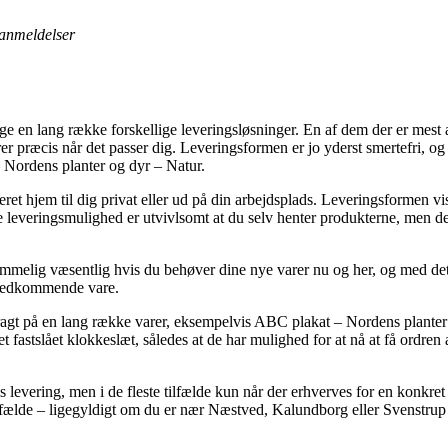
anmeldelser
e en lang række forskellige leveringsløsninger. En af dem der er mest a
er præcis når det passer dig. Leveringsformen er jo yderst smertefri, og
 Nordens planter og dyr – Natur.
et hjem til dig privat eller ud på din arbejdsplads. Leveringsformen vi
e leveringsmulighed er utvivlsomt at du selv henter produkterne, men det
melig væsentlig hvis du behøver dine nye varer nu og her, og med det f
 vedkommende vare.
 fragt på en lang række varer, eksempelvis ABC plakat – Nordens plante
d et fastslået klokkeslæt, således at de har mulighed for at nå at få ord
is levering, men i de fleste tilfælde kun når der erhverves for en konkre
ilfælde – ligegyldigt om du er nær Næstved, Kalundborg eller Svenstrup – 