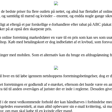
de bedste priser fra flere outlets på nettet, og altså har flertallet af onlin
n, og samtidig til mænd og kvinder – enormt, og endda nogle gange sik
igt at eftergå et par forskellige e-forhandlere efter rabat på ABC plaka
ker på at opnå den skarpeste pris.
en online forretning markedsfører en vare til en pris som kan ses som u
 shop. Køb med betalingskort er dog indbefattet af et lovbud, som forsv
talinger med mobilen. Som et alternativ kan du bruge en afdragsløsning fr
l hver en tid løbe igennem netshoppens forretningsbetingelser, dog er det
net forretningen er godkendt af e-mærket, eftersom det burde være en a
ra tid til anden overvåges af jurister der er inde i reglerne. Desuden giver 
ind i de mest vedkommende forhold der kan håndhæves i forbindelse med
 ligeledes essesentielt, at man altid opbevarer sin e-mail kvittering, så m
r, om man skal købe til en kvinde eller mand.