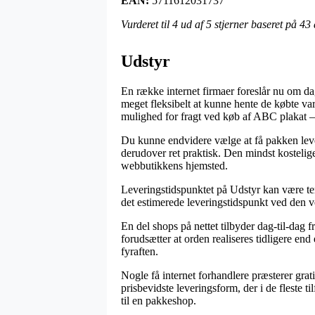
EAN:
5711612031737
Vurderet til
4
ud af 5 stjerner baseret på
43
Udstyr
En række internet firmaer foreslår nu om dag
meget fleksibelt at kunne hente de købte var
mulighed for fragt ved køb af ABC plakat –
Du kunne endvidere vælge at få pakken lever
derudover ret praktisk. Den mindst kostelig
webbutikkens hjemsted.
Leveringstidspunktet på Udstyr kan være tem
det estimerede leveringstidspunkt ved den
En del shops på nettet tilbyder dag-til-dag
forudsætter at orden realiseres tidligere en
fyraften.
Nogle få internet forhandlere præsterer grat
prisbevidste leveringsform, der i de fleste t
til en pakkeshop.