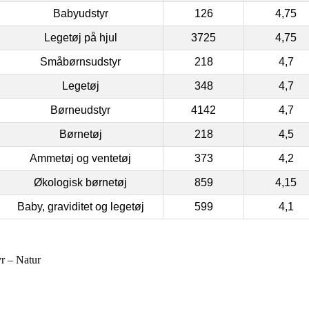
Babyudstyr
126
4,75
Legetøj på hjul
3725
4,75
Småbørnsudstyr
218
4,7
Legetøj
348
4,7
Børneudstyr
4142
4,7
Børnetøj
218
4,5
Ammetøj og ventetøj
373
4,2
Økologisk børnetøj
859
4,15
Baby, graviditet og legetøj
599
4,1
r – Natur