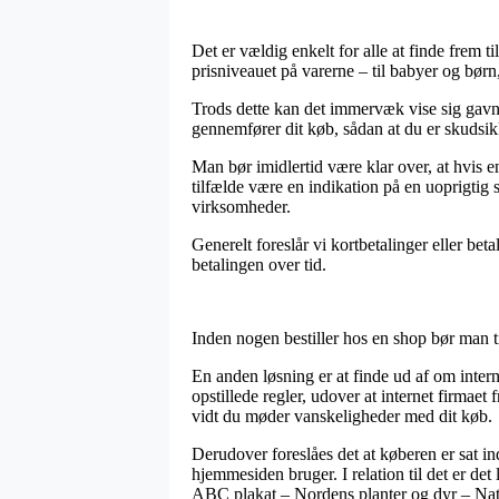
Det er vældig enkelt for alle at finde frem til 
prisniveauet på varerne – til babyer og bør
Trods dette kan det immervæk vise sig gavnl
gennemfører dit køb, sådan at du er skudsik
Man bør imidlertid være klar over, at hvis 
tilfælde være en indikation på en uoprigtig
virksomheder.
Generelt foreslår vi kortbetalinger eller be
betalingen over tid.
Inden nogen bestiller hos en shop bør man ti
En anden løsning er at finde ud af om inter
opstillede regler, udover at internet firmaet f
vidt du møder vanskeligheder med dit køb.
Derudover foreslåes det at køberen er sat 
hjemmesiden bruger. I relation til det er det
ABC plakat – Nordens planter og dyr – Natu