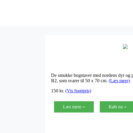
De smukke bogstaver med nordens dyr og plan
B2, som svarer til 50 x 70 cm.
(Læs mere)
150
kr.
(Vis fragtpris)
Læs mere »
Køb nu »