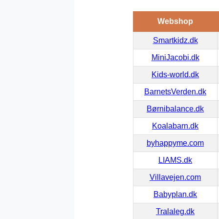
Webshop
Smartkidz.dk
MiniJacobi.dk
Kids-world.dk
BarnetsVerden.dk
Børnibalance.dk
Koalabarn.dk
byhappyme.com
LIAMS.dk
Villavejen.com
Babyplan.dk
Tralaleg.dk