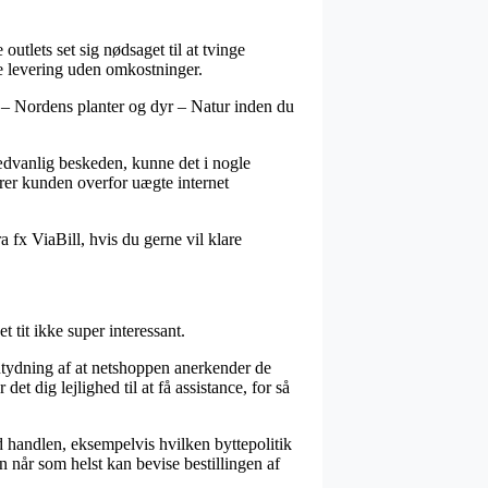
e outlets set sig nødsaget til at tvinge
re levering uden omkostninger.
t – Nordens planter og dyr – Natur inden du
sædvanlig beskeden, kunne det i nogle
arer kunden overfor uægte internet
a fx ViaBill, hvis du gerne vil klare
 tit ikke super interessant.
ntydning af at netshoppen anerkender de
det dig lejlighed til at få assistance, for så
 handlen, eksempelvis hvilken byttepolitik
an når som helst kan bevise bestillingen af